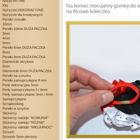
Nożyczki i klej
Na koniec mocujemy gumkę do wł
Klej
Nożyczki DEKORACYJNE
na filcowe kółeczko.
Nożyczki dla kreatywnych
Perełki i koraliki
10mm
Perełki 10mm DUŻA PACZKA
3mm
4mm
6mm
Perełki 6mm DUŻA PACZKA
8mm
Perełki 8mm DUŻA PACZKA
Diamenciki akrylowe
6mm
Diamenciki 6mm DUŻA PACZKA
Perełki na sznurku
Perełki samoprzylepne 8 mm
Perły dekoracyjne 5mm
Perły samoprzylepne 5 i 6mm
Perły samoprzylepne 3mm i 4mm
Samoprzylepne
Scrapbooking
Perełki w sztyfcie
Stickersy
Stickersy naklejki "KOMUNIA"
Stickersy naklejki "RÓŻNE"
Stickersy naklejki "WIELKANOC"
Sznurki
Sznurek 3mm pleciony