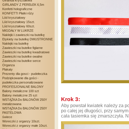
Girlanda kryształowa
GIRLANDY Z PEREŁEK 6,5m
Konfetti holograficzne
KONFETTI Płatki róży
Lód kryształowy
Lód kryształowy 15szt.
Lód kryształowy 60szt.
MIGDAŁY W LUKRZE
Naklejki i zawieszki na butelkę
Etykiety na butelkę DWUSTRONNE
Naklejki na butelkę
Zawieszki na butelke figlarne
Zawieszki na butelkę kwadratowe
Zawieszki na butelke owalne
Zawieszki na butelke serce
Organza
Plakaty
Prezenty dla gosci - pudełeczka
Podziękowanie dla gości -
pudełeczka personalizowane
PROFESJONALNE BALONY
Balony metaliczne 100 szt
Balony metaliczne 25 szt
Krok 3:
WSTĄŻKA Do BALONÓW 250Y
metalizowana
Aby powstał kwiatek należy za po
WSTĄŻKA Do BALONÓW 250Y
po całej jej długości, przy samy
PASTELOWA
cała tasiemka się zmarszczyła. N
świece
Woreczki z organzy 10szt.
Woreczki z organzy małe 10szt.