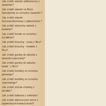
Jak zrobić wianek wielkanocny z
tasiemek?
Jak zrobić wianek na Boże
Narodzenie ze sznurka i tasiemki ?
Jak zrobić wianek
bożonarodzeniowy z jabłuszkami ?
Jak zrobić wiosenny wianek z
kwiatów?
Jak zrobić korale ze sznurka i
koralików?
Jak zrobić broszkę - sowę z filcu?
Jak zrobić broszkę - kwiatek z
filcu?
Jak zrobić gumkę do włosów z
tasiemki satynowej?
Jak zrobić gumkę do włosów -
kwiat - z filcu?
Jak zrobić bombkę ze sznurka
jutowego?
Jak zrobić bombkę ze sznurka
satynowego?
Jak zrobić stożek-choinkę z
perełek?
Jak zrobić bałwana z cekinów?
Jak zrobić dekoracyjne serce z
papierowymi kwiatuszkami?