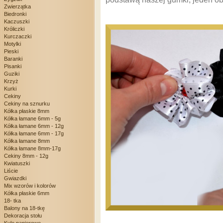
Zwierzątka
Biedronki
Kaczuszki
Króliczki
Kurczaczki
Motylki
Pieski
Baranki
Pisanki
Guziki
Krzyż
Kurki
Cekiny
Cekiny na sznurku
Kółka płaskie 8mm
Kółka łamane 6mm - 5g
Kółka łamane 6mm - 12g
Kółka łamane 6mm - 17g
Kółka łamane 8mm
Kółka łamane 8mm-17g
Cekiny 8mm - 12g
Kwiatuszki
Liście
Gwiazdki
Mix wzorów i kolorów
Kółka płaskie 6mm
18- tka
Balony na 18-tkę
Dekoracja stołu