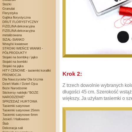
Stożki
Granulat
Florystyka
Gąbka florystyczna
DRUT FLORYSTYCZNY
FIZELINA dekoracyjna
FIZELINA dekoracyjna
metalizowana
SIZAL-SIANKO
Wstążki kwiatowe
STROIKI WIEŃCE WIANKI -
PÓŁPRODUKTY
Stojaki na bombkę / jajko
Stojaki na bombki
Stojaki na jajka
HITY CENOWE - tasiemki koraliki
Krok 2:
PROMOCJA
Dla Nauczyciela/ Dla Ucznia
Dzień Matki / Dzień Ojca
Z trzech dowolnie wybranych kol
Boże Narodzenie
długości 45 cm. Szerokość wstąż
Stickersy naklejki "BOŻE
NARODZENIE"
większy. Ja użyłam tasiemki o s
SPRZEDAŻ HURTOWA
Tasiemki satynowe
Tasiemki satynowe 25mm
Tasiemki satynowe 6mm
Jesień / Halloween
Ślub
Dekoracja sali