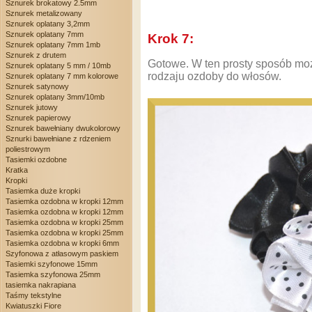
Sznurek brokatowy 2.5mm
Sznurek metalizowany
Sznurek oplatany 3,2mm
Sznurek oplatany 7mm
Krok 7:
Sznurek oplatany 7mm 1mb
Sznurek z drutem
Gotowe. W ten prosty sposób m
Sznurek oplatany 5 mm / 10mb
rodzaju ozdoby do włosów.
Sznurek oplatany 7 mm kolorowe
Sznurek satynowy
Sznurek oplatany 3mm/10mb
Sznurek jutowy
Sznurek papierowy
Sznurek bawełniany dwukolorowy
Sznurki bawełniane z rdzeniem
poliestrowym
Tasiemki ozdobne
Kratka
Kropki
Tasiemka duże kropki
Tasiemka ozdobna w kropki 12mm
Tasiemka ozdobna w kropki 12mm
Tasiemka ozdobna w kropki 25mm
Tasiemka ozdobna w kropki 25mm
Tasiemka ozdobna w kropki 6mm
Szyfonowa z atłasowym paskiem
Tasiemki szyfonowe 15mm
Tasiemka szyfonowa 25mm
tasiemka nakrapiana
Taśmy tekstylne
Kwiatuszki Fiore