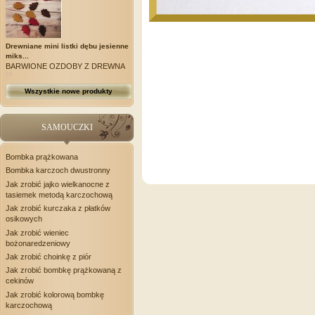
Drewniane mini listki dębu jesienne
miks...
BARWIONE OZDOBY Z DREWNA
Wszystkie nowe produkty
SAMOUCZKI
Bombka prążkowana
Bombka karczoch dwustronny
Jak zrobić jajko wielkanocne z
tasiemek metodą karczochową
Jak zrobić kurczaka z płatków
osikowych
Jak zrobić wieniec
bożonaredzeniowy
Jak zrobić choinkę z piór
Jak zrobić bombkę prążkowaną z
cekinów
Jak zrobić kolorową bombkę
karczochową