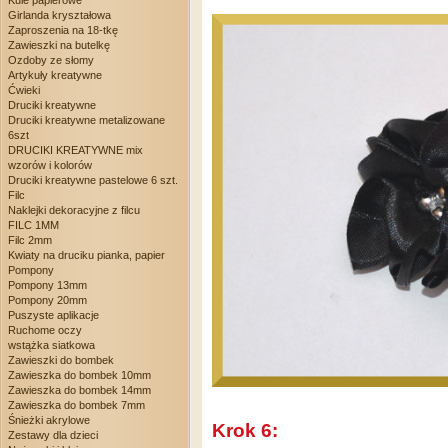
Kule papierowe
Girlanda kryształowa
Zaproszenia na 18-tkę
Zawieszki na butelkę
Ozdoby ze słomy
Artykuły kreatywne
Ćwieki
Druciki kreatywne
Druciki kreatywne metalizowane
6szt
DRUCIKI KREATYWNE mix
wzorów i kolorów
Druciki kreatywne pastelowe 6 szt.
Filc
Naklejki dekoracyjne z filcu
FILC 1MM
Filc 2mm
Kwiaty na druciku pianka, papier
Pompony
Pompony 13mm
Pompony 20mm
Puszyste aplikacje
Ruchome oczy
wstążka siatkowa
Zawieszki do bombek
Zawieszka do bombek 10mm
Zawieszka do bombek 14mm
Zawieszka do bombek 7mm
Śnieżki akrylowe
Krok 6:
Zestawy dla dzieci