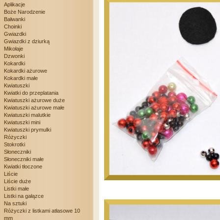
Aplikacje
Boże Narodzenie
Bałwanki
Choinki
Gwiazdki
Gwiazdki z dziurką
Mikołaje
Dzwonki
Kokardki
Kokardki ażurowe
Kokardki małe
Kwiatuszki
Kwiatki do przeplatania
Kwiatuszki ażurowe duże
Kwiatuszki ażurowe małe
Kwiatuszki malutkie
Kwiatuszki mini
Kwiatuszki prymulki
Różyczki
Stokrotki
Słoneczniki
Słoneczniki małe
Kwiatki tłoczone
Liście
Liście duże
Listki małe
Listki na gałązce
Na sztuki
Różyczki z listkami atłasowe 10
mm