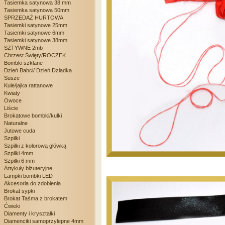
Tasiemka satynowa 38 mm
Tasiemka satynowa 50mm
SPRZEDAŻ HURTOWA
Tasiemki satynowe 25mm
Tasiemki satynowe 6mm
Tasiemki satynowe 38mm
SZTYWNE 2mb
Chrzest Święty/ROCZEK
Bombki szklane
Dzień Babci/ Dzień Dziadka
Susze
Kule/jajka rattanowe
Kwiaty
Owoce
Liście
Brokatowe bombki/kulki
Naturalne
Jutowe cuda
Szpilki
Szpilki z kolorową główką
Szpilki 4mm
Szpilki 6 mm
Artykuły biżuteryjne
Lampki bombki LED
Akcesoria do zdobienia
Brokat sypki
Brokat Taśma z brokatem
Ćwieki
Diamenty i kryształki
Diamenciki samoprzylepne 4mm