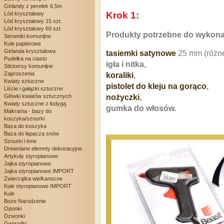
Girlandy z perełek 6,5m
Krok 1:
Lód kryształowy
Lód kryształowy 15 szt.
Lód kryształowy 60 szt.
Produkty potrzebne do wykona
Serwetki komunijne
Kule papierowe
Girlanda kryształowa
tasiemki satynowe
25 mm (różne
Pudełka na ciasto
igła i nitka,
Stickersy komunijne
Zaproszenia
koraliki
,
Kwiaty sztuczne
pistolet do kleju na gorąco
,
Liście i gałązki sztuczne
Główki kwiatów sztucznych
nożyczki
,
Kwiaty sztuczne z łodygą
gumka do włosów.
Makrama - bazy do
koszyka/sznurki
Baza do koszyka
Baza do łapacza snów
Sznurki i inne
Drewniane elemnty dekoracyjne
Artykuly styropianowe
Jajka styropianowe
Jajka styropianowe IMPORT
Zwierzątka wielkanocne
Kule styropianowe IMPORT
Kule
Boże Narodzenie
Oponki
Dzwonki
Gwiazdki