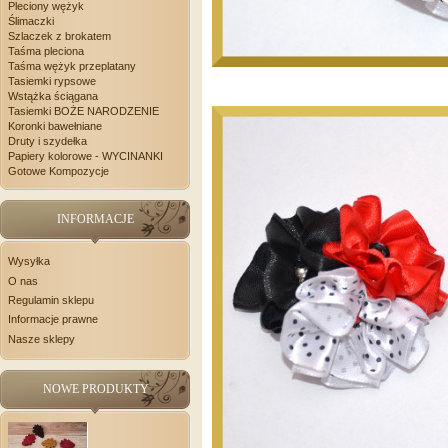
Pleciony wężyk
Ślimaczki
Szlaczek z brokatem
Taśma pleciona
Taśma wężyk przeplatany
Tasiemki rypsowe
Wstążka ściągana
Tasiemki BOŻE NARODZENIE
Koronki bawełniane
Druty i szydełka
Papiery kolorowe - WYCINANKI
Gotowe Kompozycje
INFORMACJE
Wysyłka
O nas
Regulamin sklepu
Informacje prawne
Nasze sklepy
NOWE PRODUKTY