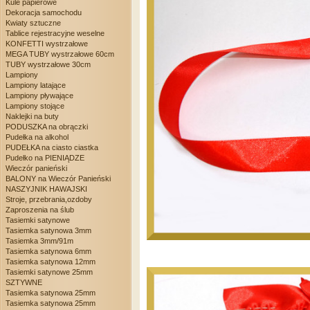
Kule papierowe
Dekoracja samochodu
Kwiaty sztuczne
Tablice rejestracyjne weselne
KONFETTI wystrzałowe
MEGA TUBY wystrzałowe 60cm
TUBY wystrzałowe 30cm
Lampiony
Lampiony latające
Lampiony pływające
Lampiony stojące
Naklejki na buty
PODUSZKA na obrączki
Pudełka na alkohol
PUDEŁKA na ciasto ciastka
Pudełko na PIENIĄDZE
Wieczór panieński
BALONY na Wieczór Panieński
NASZYJNIK HAWAJSKI
Stroje, przebrania,ozdoby
Zaproszenia na ślub
Tasiemki satynowe
Tasiemka satynowa 3mm
Tasiemka 3mm/91m
Tasiemka satynowa 6mm
Tasiemka satynowa 12mm
Tasiemki satynowe 25mm
SZTYWNE
Tasiemka satynowa 25mm
Tasiemka satynowa 25mm