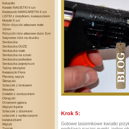
Kokardki
Kwiatki NAGIETKI 6 szt
Kwiatuszki MARGARETKI 6 szt
LISTKI z motylkiem, kwiatuszkiem
Motylki 5 szt
Róże różyczki atłasowe małe
10mm
Różyczki róże atłasowe duże 3cm
Satynowe róże na druciku
Serduszka
Serduszka DUŻE
Serduszka małe
Serduszka na sztuki
Serduszka podwójne
Serduszka pojedyncze
Taśmy tekstylne
Kwiatuszki Fiore
Pleciony wężyk
Ślimaczki
Szlaczek z brokatem
Weselne
Gołabki z serduszkiem
Obrączki
Ornament gipiura
Wężyki frędzle
Szlaczek z dziurkami
Krok 5:
szlaczek z wytłaczanymi
kwiatuszkami
Gotowe tasiemkowe kwiatki przykl
Wężyk
podstawą naszej gumki, jeden ob
Zygzak