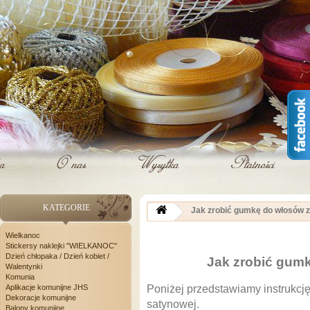
KATEGORIE
Jak zrobić gumkę do włosów z
Wielkanoc
Stickersy naklejki "WIELKANOC"
Dzień chłopaka / Dzień kobiet /
Jak zrobić gumk
Walentynki
Komunia
Aplikacje komunijne JHS
Poniżej przedstawiamy instrukcj
Dekoracje komunijne
satynowej.
Balony komunijne