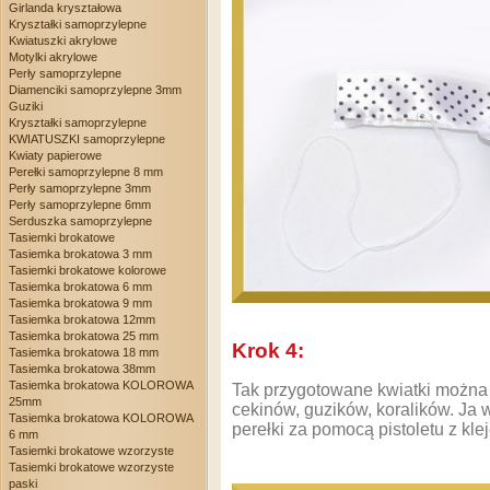
Girlanda kryształowa
Kryształki samoprzylepne
Kwiatuszki akrylowe
Motylki akrylowe
Perły samoprzylepne
Diamenciki samoprzylepne 3mm
Guziki
Kryształki samoprzylepne
KWIATUSZKI samoprzylepne
Kwiaty papierowe
Perełki samoprzylepne 8 mm
Perły samoprzylepne 3mm
Perły samoprzylepne 6mm
Serduszka samoprzylepne
Tasiemki brokatowe
Tasiemka brokatowa 3 mm
Tasiemki brokatowe kolorowe
Tasiemka brokatowa 6 mm
Tasiemka brokatowa 9 mm
Tasiemka brokatowa 12mm
Tasiemka brokatowa 25 mm
Krok 4:
Tasiemka brokatowa 18 mm
Tasiemka brokatowa 38mm
Tasiemka brokatowa KOLOROWA
Tak przygotowane kwiatki można
25mm
cekinów, guzików, koralików. Ja
Tasiemka brokatowa KOLOROWA
perełki za pomocą pistoletu z kle
6 mm
Tasiemki brokatowe wzorzyste
Tasiemki brokatowe wzorzyste
paski