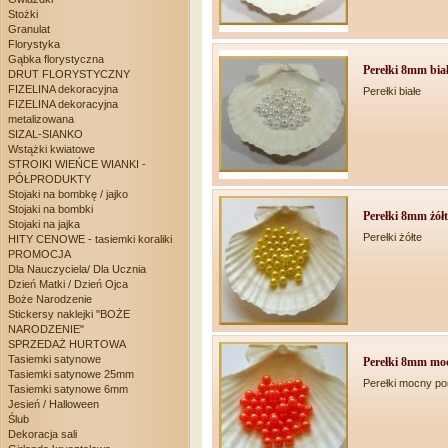
Stożki
Granulat
Florystyka
Gąbka florystyczna
Perełki 8mm bia
DRUT FLORYSTYCZNY
FIZELINA dekoracyjna
Perełki białe
FIZELINA dekoracyjna
metalizowana
SIZAL-SIANKO
Wstążki kwiatowe
STROIKI WIEŃCE WIANKI -
PÓŁPRODUKTY
Stojaki na bombkę / jajko
Stojaki na bombki
Perełki 8mm żółt
Stojaki na jajka
Perełki żółte
HITY CENOWE - tasiemki koraliki
PROMOCJA
Dla Nauczyciela/ Dla Ucznia
Dzień Matki / Dzień Ojca
Boże Narodzenie
Stickersy naklejki "BOŻE
NARODZENIE"
SPRZEDAŻ HURTOWA
Tasiemki satynowe
Perełki 8mm mo
Tasiemki satynowe 25mm
Perełki mocny p
Tasiemki satynowe 6mm
Jesień / Halloween
Ślub
Dekoracja sali