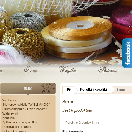
8MM
Perełki i koraliki
8mm
Wielkanoc
8mm
Stickersy naklejki "WIELKANOC"
Dzień chłopaka / Dzień kobiet /
Jest 6 produktów.
Walentynki
Komunia
Aplikacje komunijne JHS
Perełki o średnicy 8mm
Dekoracje komunijne
Balony komunijne
Podkategorie