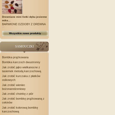
Drewniane mini listki dębu jesienne
miks...
BARWIONE OZDOBY Z DREWNA
Wszystkie nowe produkty
SAMOUCZKI
Bombka prążkowana
Bombka karczoch dwustronny
Jak zrobić jajko wielkanocne z
tasiemek metodą karczochową
Jak zrobić kurczaka z płatków
osikowych
Jak zrobić wieniec
bożonaredzeniowy
Jak zrobić choinkę z piór
Jak zrobić bombkę prążkowaną z
cekinów
Jak zrobić kolorową bombkę
karczochową