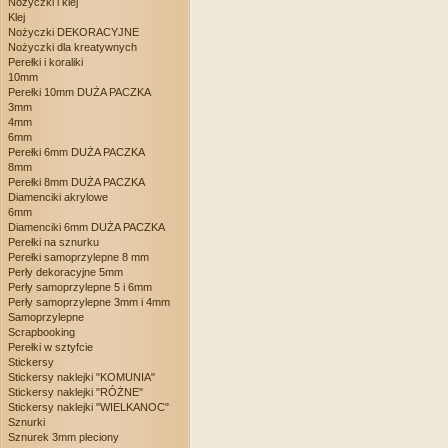
Nożyczki i klej
Klej
Nożyczki DEKORACYJNE
Nożyczki dla kreatywnych
Perełki i koraliki
10mm
Perełki 10mm DUŻA PACZKA
3mm
4mm
6mm
Perełki 6mm DUŻA PACZKA
8mm
Perełki 8mm DUŻA PACZKA
Diamenciki akrylowe
6mm
Diamenciki 6mm DUŻA PACZKA
Perełki na sznurku
Perełki samoprzylepne 8 mm
Perły dekoracyjne 5mm
Perły samoprzylepne 5 i 6mm
Perły samoprzylepne 3mm i 4mm
Samoprzylepne
Scrapbooking
Perełki w sztyfcie
Stickersy
Stickersy naklejki "KOMUNIA"
Stickersy naklejki "RÓŻNE"
Stickersy naklejki "WIELKANOC"
Sznurki
Sznurek 3mm pleciony