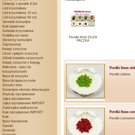
Girlandy z perełek 6,5m
Lód kryształowy
Lód kryształowy 15 szt.
Lód kryształowy 60 szt.
Serwetki komunijne
Kule papierowe
Girlanda kryształowa
Pudełka na ciasto
Perełki 8mm DUŻA
Stickersy komunijne
PACZKA
Zaproszenia
Kwiaty sztuczne
Liście i gałązki sztuczne
Główki kwiatów sztucznych
Kwiaty sztuczne z łodygą
Makrama - bazy do
Perełki 8mm zie
koszyka/sznurki
Perełki zielone
Baza do koszyka
Baza do łapacza snów
Sznurki i inne
Drewniane elemnty dekoracyjne
Artykuly styropianowe
Jajka styropianowe
Jajka styropianowe IMPORT
Zwierzątka wielkanocne
Perełki 8mm cz
Kule styropianowe IMPORT
Kule
Perełki czerwone
Boże Narodzenie
Oponki
Dzwonki
Gwiazdki