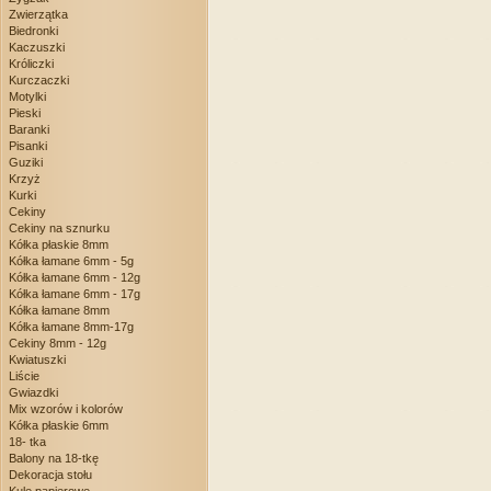
Zwierzątka
Biedronki
Kaczuszki
Króliczki
Kurczaczki
Motylki
Pieski
Baranki
Pisanki
Guziki
Krzyż
Kurki
Cekiny
Cekiny na sznurku
Kółka płaskie 8mm
Kółka łamane 6mm - 5g
Kółka łamane 6mm - 12g
Kółka łamane 6mm - 17g
Kółka łamane 8mm
Kółka łamane 8mm-17g
Cekiny 8mm - 12g
Kwiatuszki
Liście
Gwiazdki
Mix wzorów i kolorów
Kółka płaskie 6mm
18- tka
Balony na 18-tkę
Dekoracja stołu