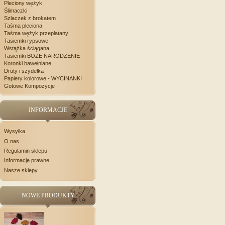
Pleciony wężyk
Ślimaczki
Szlaczek z brokatem
Taśma pleciona
Taśma wężyk przeplatany
Tasiemki rypsowe
Wstążka ściągana
Tasiemki BOŻE NARODZENIE
Koronki bawełniane
Druty i szydełka
Papiery kolorowe - WYCINANKI
Gotowe Kompozycje
INFORMACJE
Wysyłka
O nas
Regulamin sklepu
Informacje prawne
Nasze sklepy
NOWE PRODUKTY