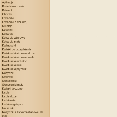
Aplikacje
Boże Narodzenie
Bałwanki
Choinki
Gwiazdki
Gwiazdki z dziurką
Mikołaje
Dzwonki
Kokardki
Kokardki ażurowe
Kokardki małe
Kwiatuszki
Kwiatki do przeplatania
Kwiatuszki ażurowe duże
Kwiatuszki ażurowe małe
Kwiatuszki malutkie
Kwiatuszki mini
Kwiatuszki prymulki
Różyczki
Stokrotki
Słoneczniki
Słoneczniki małe
Kwiatki tłoczone
Liście
Liście duże
Listki małe
Listki na gałązce
Na sztuki
Różyczki z listkami atłasowe 10
mm