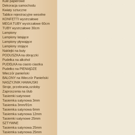
Kule papierowe
Dekoracja samochodu
Kwiaty sztuczne
Tablice rejestracyjne weselne
KONFETTI wystrzałowe
MEGA TUBY wystrzałowe 60cm
TUBY wystrzałowe 30cm
Lampiony
Lampiony latające
Lampiony pływające
Lampiony stojące
Naklejki na buty
PODUSZKA na obrączki
Pudełka na alkohol
PUDEŁKA na ciasto ciastka
Pudełko na PIENIĄDZE
Wieczór panieński
BALONY na Wieczór Panieński
NASZYJNIK HAWAJSKI
Stroje, przebrania,ozdoby
Zaproszenia na ślub
Tasiemki satynowe
Tasiemka satynowa 3mm
Tasiemka 3mm/91m
Tasiemka satynowa 6mm
Tasiemka satynowa 12mm
Tasiemki satynowe 25mm
SZTYWNE
Tasiemka satynowa 25mm
Tasiemka satynowa 25mm