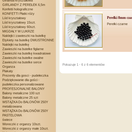
Girlanda kryształowa
GIRLANDY Z PEREŁEK 6,5m
Konfetti holograficzne
KONFETTI Płatki róży
Perełki 8mm cza
Lód kryształowy
Lód kryształowy 15szt.
Perełki czarne
Lód kryształowy 60szt.
MIGDAŁY W LUKRZE
Naklejki i zawieszki na butelkę
Etykiety na butelkę DWUSTRONNE
Naklejki na butelkę
Zawieszki na butelke figlarne
Zawieszki na butelkę kwadratowe
Zawieszki na butelke owalne
Zawieszki na butelke serce
Pokazuje 1 - 6 z 6 elementów
Organza
Plakaty
Prezenty dla gosci - pudełeczka
Podziękowanie dla gości -
pudełeczka personalizowane
PROFESJONALNE BALONY
Balony metaliczne 100 szt
Balony metaliczne 25 szt
WSTĄŻKA Do BALONÓW 250Y
metalizowana
WSTĄŻKA Do BALONÓW 250Y
PASTELOWA
świece
Woreczki z organzy 10szt.
Woreczki z organzy małe 10szt.