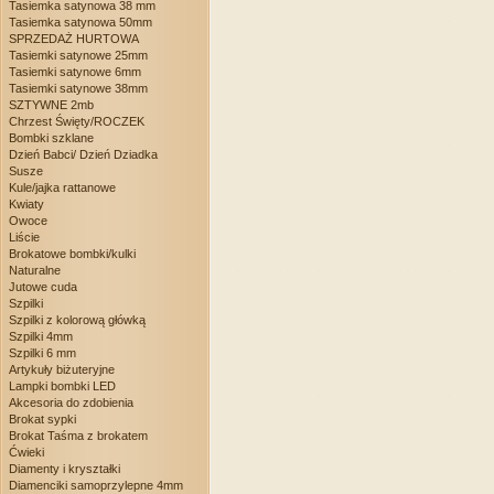
Tasiemka satynowa 38 mm
Tasiemka satynowa 50mm
SPRZEDAŻ HURTOWA
Tasiemki satynowe 25mm
Tasiemki satynowe 6mm
Tasiemki satynowe 38mm
SZTYWNE 2mb
Chrzest Święty/ROCZEK
Bombki szklane
Dzień Babci/ Dzień Dziadka
Susze
Kule/jajka rattanowe
Kwiaty
Owoce
Liście
Brokatowe bombki/kulki
Naturalne
Jutowe cuda
Szpilki
Szpilki z kolorową główką
Szpilki 4mm
Szpilki 6 mm
Artykuły biżuteryjne
Lampki bombki LED
Akcesoria do zdobienia
Brokat sypki
Brokat Taśma z brokatem
Ćwieki
Diamenty i kryształki
Diamenciki samoprzylepne 4mm