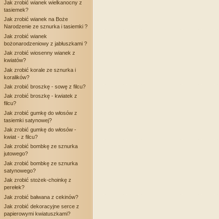
Jak zrobić wianek wielkanocny z
tasiemek?
Jak zrobić wianek na Boże
Narodzenie ze sznurka i tasiemki ?
Jak zrobić wianek
bożonarodzeniowy z jabłuszkami ?
Jak zrobić wiosenny wianek z
kwiatów?
Jak zrobić korale ze sznurka i
koralików?
Jak zrobić broszkę - sowę z filcu?
Jak zrobić broszkę - kwiatek z
filcu?
Jak zrobić gumkę do włosów z
tasiemki satynowej?
Jak zrobić gumkę do włosów -
kwiat - z filcu?
Jak zrobić bombkę ze sznurka
jutowego?
Jak zrobić bombkę ze sznurka
satynowego?
Jak zrobić stożek-choinkę z
perełek?
Jak zrobić bałwana z cekinów?
Jak zrobić dekoracyjne serce z
papierowymi kwiatuszkami?