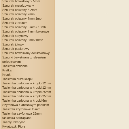
Sznurek brokatowy 2.5mm
Sznurek metalizowany
Sznurek oplatany 3,2mm
Sznurek oplatany 7mm
Sznurek oplatany 7mm 1mb
Sznurek z drutem
Sznurek oplatany 5 mm / 10mb
Sznurek oplatany 7 mm kolorowe
Sznurek satynowy
Sznurek oplatany 3mm/10mb
Sznurek jutowy
Sznurek papierowy
Sznurek bawełniany dwukolorowy
Sznurki bawełniane z rdzeniem
poliestrowym
Tasiemki ozdobne
Kratka
Kropki
Tasiemka duże kropki
Tasiemka ozdobna w kropki 12mm
Tasiemka ozdobna w kropki 12mm
Tasiemka ozdobna w kropki 25mm
Tasiemka ozdobna w kropki 25mm
Tasiemka ozdobna w kropki 6mm
Szyfonowa z atłasowym paskiem
Tasiemki szyfonowe 15mm
Tasiemka szyfonowa 25mm
tasiemka nakrapiana
Taśmy tekstylne
Kwiatuszki Fiore