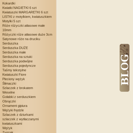
Kokardki
Kwiatki NAGIETKI 6 szt
Kwiatuszki MARGARETKI 6 szt
LISTKI z motylkiem, kwiatuszkiem
Motylki 5 szt
Róże różyczki atłasowe małe
10mm
Różyczki róże atłasowe duże 3cm
Satynowe róże na druciku
Serduszka
Serduszka DUŻE
Serduszka małe
Serduszka na sztuki
Serduszka podwójne
Serduszka pojedyncze
Taśmy tekstylne
Kwiatuszki Fiore
Pleciony wężyk
Ślimaczki
Szlaczek z brokatem
Weselne
Gołabki z serduszkiem
Obrączki
Ornament gipiura
Wężyki frędzle
Szlaczek z dziurkami
szlaczek z wytłaczanymi
kwiatuszkami
Wężyk
Zygzak