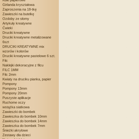
Kule papierowe
Girlanda kryształowa
Zaproszenia na 18-tkę
Zawieszki na butelkę
Ozdoby ze słomy
Artykuły kreatywne
Ćwieki
Druciki kreatywne
Druciki kreatywne metalizowane
6szt
DRUCIKI KREATYWNE mix
wzorów i kolorów
Druciki kreatywne pastelowe 6 szt.
Filc
Naklejki dekoracyjne z filcu
FILC 1MM
Filc 2mm
Kwiaty na druciku pianka, papier
Pompony
Pompony 13mm
Pompony 20mm
Puszyste aplikacje
Ruchome oczy
wstążka siatkowa
Zawieszki do bombek
Zawieszka do bombek 10mm
Zawieszka do bombek 14mm
Zawieszka do bombek 7mm
Śnieżki akrylowe
Zestawy dla dzieci