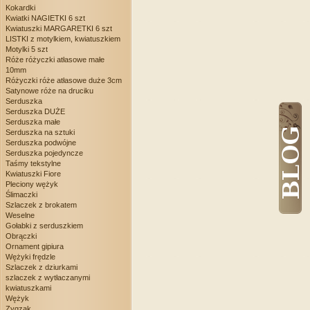
Kokardki
Kwiatki NAGIETKI 6 szt
Kwiatuszki MARGARETKI 6 szt
LISTKI z motylkiem, kwiatuszkiem
Motylki 5 szt
Róże różyczki atłasowe małe
10mm
Różyczki róże atłasowe duże 3cm
Satynowe róże na druciku
Serduszka
Serduszka DUŻE
Serduszka małe
Serduszka na sztuki
Serduszka podwójne
Serduszka pojedyncze
Taśmy tekstylne
Kwiatuszki Fiore
Pleciony wężyk
Ślimaczki
Szlaczek z brokatem
Weselne
Gołabki z serduszkiem
Obrączki
Ornament gipiura
Wężyki frędzle
Szlaczek z dziurkami
szlaczek z wytłaczanymi
kwiatuszkami
Wężyk
Zygzak