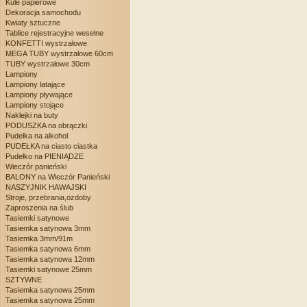
Kule papierowe
Dekoracja samochodu
Kwiaty sztuczne
Tablice rejestracyjne weselne
KONFETTI wystrzałowe
MEGA TUBY wystrzałowe 60cm
TUBY wystrzałowe 30cm
Lampiony
Lampiony latające
Lampiony pływające
Lampiony stojące
Naklejki na buty
PODUSZKA na obrączki
Pudełka na alkohol
PUDEŁKA na ciasto ciastka
Pudełko na PIENIĄDZE
Wieczór panieński
BALONY na Wieczór Panieński
NASZYJNIK HAWAJSKI
Stroje, przebrania,ozdoby
Zaproszenia na ślub
Tasiemki satynowe
Tasiemka satynowa 3mm
Tasiemka 3mm/91m
Tasiemka satynowa 6mm
Tasiemka satynowa 12mm
Tasiemki satynowe 25mm
SZTYWNE
Tasiemka satynowa 25mm
Tasiemka satynowa 25mm