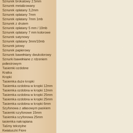
Sznurek brokatowy 2.5mm
Sznurek metalizowany
Sznurek oplatany 3,2mm
Sznurek oplatany 7mm
Sznurek oplatany 7mm 1mb
Sznurek z drutem
Sznurek oplatany 5 mm / 10mb
Sznurek oplatany 7 mm kolorowe
Sznurek satynowy
Sznurek oplatany 3mm/10mb
Sznurek jutowy
Sznurek papierowy
Sznurek bawełniany dwukolorowy
Sznurki bawełniane z rdzeniem
poliestrowym
Tasiemki ozdobne
Kratka
Kropki
Tasiemka duże kropki
Tasiemka ozdobna w kropki 12mm
Tasiemka ozdobna w kropki 12mm
Tasiemka ozdobna w kropki 25mm
Tasiemka ozdobna w kropki 25mm
Tasiemka ozdobna w kropki 6mm
Szyfonowa z atłasowym paskiem
Tasiemki szyfonowe 15mm
Tasiemka szyfonowa 25mm
tasiemka nakrapiana
Taśmy tekstylne
Kwiatuszki Fiore