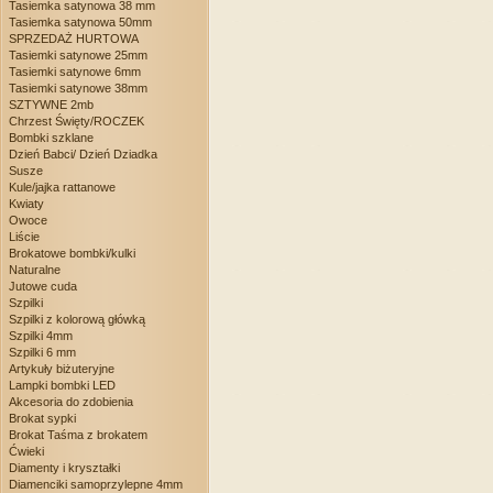
Tasiemka satynowa 38 mm
Tasiemka satynowa 50mm
SPRZEDAŻ HURTOWA
Tasiemki satynowe 25mm
Tasiemki satynowe 6mm
Tasiemki satynowe 38mm
SZTYWNE 2mb
Chrzest Święty/ROCZEK
Bombki szklane
Dzień Babci/ Dzień Dziadka
Susze
Kule/jajka rattanowe
Kwiaty
Owoce
Liście
Brokatowe bombki/kulki
Naturalne
Jutowe cuda
Szpilki
Szpilki z kolorową główką
Szpilki 4mm
Szpilki 6 mm
Artykuły biżuteryjne
Lampki bombki LED
Akcesoria do zdobienia
Brokat sypki
Brokat Taśma z brokatem
Ćwieki
Diamenty i kryształki
Diamenciki samoprzylepne 4mm