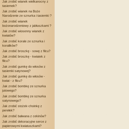
Jak zrobić wianek wielkanocny z
tasiemek?
Jak zrobić wianek na Boże
Narodzenie ze sznurka i tasiemki ?
Jak zrobić wianek
bożonarodzeniowy z jabłuszkami ?
Jak zrobić wiosenny wianek z
kwiatów?
Jak zrobić korale ze sznurka i
koralików?
Jak zrobić broszkę - sowę z filcu?
Jak zrobić broszkę - kwiatek z
filcu?
Jak zrobić gumkę do włosów z
tasiemki satynowej?
Jak zrobić gumkę do włosów -
kwiat - z filcu?
Jak zrobić bombkę ze sznurka
jutowego?
Jak zrobić bombkę ze sznurka
satynowego?
Jak zrobić stożek-choinkę z
perełek?
Jak zrobić bałwana z cekinów?
Jak zrobić dekoracyjne serce z
papierowymi kwiatuszkami?