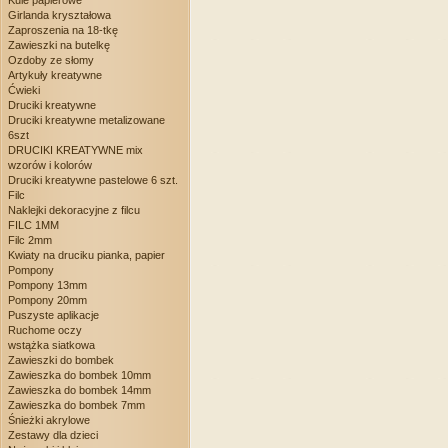
Kule papierowe
Girlanda kryształowa
Zaproszenia na 18-tkę
Zawieszki na butelkę
Ozdoby ze słomy
Artykuły kreatywne
Ćwieki
Druciki kreatywne
Druciki kreatywne metalizowane
6szt
DRUCIKI KREATYWNE mix
wzorów i kolorów
Druciki kreatywne pastelowe 6 szt.
Filc
Naklejki dekoracyjne z filcu
FILC 1MM
Filc 2mm
Kwiaty na druciku pianka, papier
Pompony
Pompony 13mm
Pompony 20mm
Puszyste aplikacje
Ruchome oczy
wstążka siatkowa
Zawieszki do bombek
Zawieszka do bombek 10mm
Zawieszka do bombek 14mm
Zawieszka do bombek 7mm
Śnieżki akrylowe
Zestawy dla dzieci