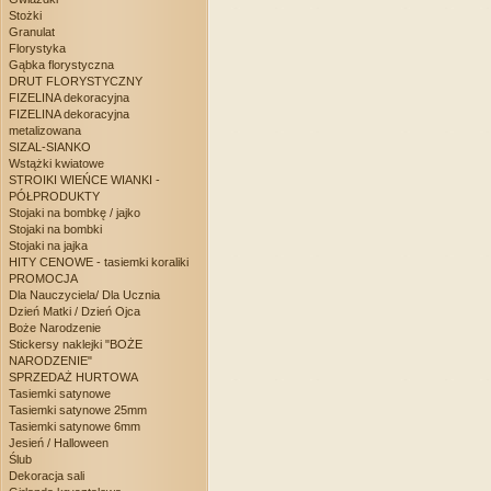
Stożki
Granulat
Florystyka
Gąbka florystyczna
DRUT FLORYSTYCZNY
FIZELINA dekoracyjna
FIZELINA dekoracyjna
metalizowana
SIZAL-SIANKO
Wstążki kwiatowe
STROIKI WIEŃCE WIANKI -
PÓŁPRODUKTY
Stojaki na bombkę / jajko
Stojaki na bombki
Stojaki na jajka
HITY CENOWE - tasiemki koraliki
PROMOCJA
Dla Nauczyciela/ Dla Ucznia
Dzień Matki / Dzień Ojca
Boże Narodzenie
Stickersy naklejki "BOŻE
NARODZENIE"
SPRZEDAŻ HURTOWA
Tasiemki satynowe
Tasiemki satynowe 25mm
Tasiemki satynowe 6mm
Jesień / Halloween
Ślub
Dekoracja sali