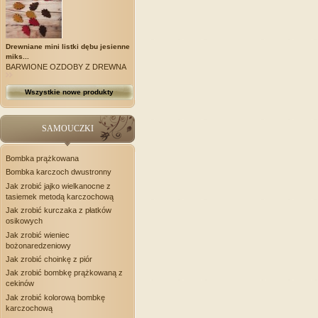
Drewniane mini listki dębu jesienne
miks...
BARWIONE OZDOBY Z DREWNA
Wszystkie nowe produkty
SAMOUCZKI
Bombka prążkowana
Bombka karczoch dwustronny
Jak zrobić jajko wielkanocne z
tasiemek metodą karczochową
Jak zrobić kurczaka z płatków
osikowych
Jak zrobić wieniec
bożonaredzeniowy
Jak zrobić choinkę z piór
Jak zrobić bombkę prążkowaną z
cekinów
Jak zrobić kolorową bombkę
karczochową