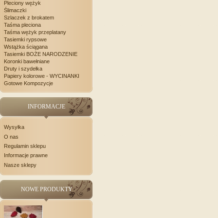
Pleciony wężyk
Ślimaczki
Szlaczek z brokatem
Taśma pleciona
Taśma wężyk przeplatany
Tasiemki rypsowe
Wstążka ściągana
Tasiemki BOŻE NARODZENIE
Koronki bawełniane
Druty i szydełka
Papiery kolorowe - WYCINANKI
Gotowe Kompozycje
INFORMACJE
Wysyłka
O nas
Regulamin sklepu
Informacje prawne
Nasze sklepy
NOWE PRODUKTY