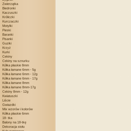
Zwierzątka
Biedronki
Kaczuszki
Króliczki
Kurczaczki
Motylki
Pieski
Baranki
Pisanki
Guziki
Krzyż
Kurki
Cekiny
Cekiny na sznurku
Kółka płaskie 8mm
Kółka łamane 6mm - 5g
Kółka łamane 6mm - 12g
Kółka łamane 6mm - 17g
Kółka łamane 8mm
Kółka łamane 8mm-17g
Cekiny 8mm - 12g
Kwiatuszki
Liście
Gwiazdki
Mix wzorów i kolorów
Kółka płaskie 6mm
18- tka
Balony na 18-tkę
Dekoracja stołu