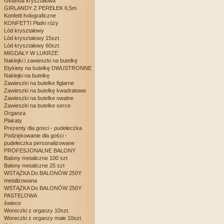
Girlanda kryształowa
GIRLANDY Z PEREŁEK 6,5m
Konfetti holograficzne
KONFETTI Płatki róży
Lód kryształowy
Lód kryształowy 15szt.
Lód kryształowy 60szt.
MIGDAŁY W LUKRZE
Naklejki i zawieszki na butelkę
Etykiety na butelkę DWUSTRONNE
Naklejki na butelkę
Zawieszki na butelke figlarne
Zawieszki na butelkę kwadratowe
Zawieszki na butelke owalne
Zawieszki na butelke serce
Organza
Plakaty
Prezenty dla gosci - pudełeczka
Podziękowanie dla gości -
pudełeczka personalizowane
PROFESJONALNE BALONY
Balony metaliczne 100 szt
Balony metaliczne 25 szt
WSTĄŻKA Do BALONÓW 250Y
metalizowana
WSTĄŻKA Do BALONÓW 250Y
PASTELOWA
świece
Woreczki z organzy 10szt.
Woreczki z organzy małe 10szt.