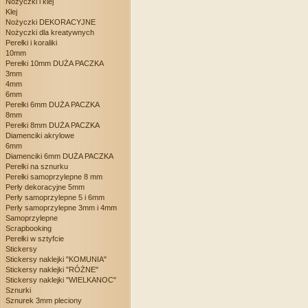
Nożyczki i klej
Klej
Nożyczki DEKORACYJNE
Nożyczki dla kreatywnych
Perełki i koraliki
10mm
Perełki 10mm DUŻA PACZKA
3mm
4mm
6mm
Perełki 6mm DUŻA PACZKA
8mm
Perełki 8mm DUŻA PACZKA
Diamenciki akrylowe
6mm
Diamenciki 6mm DUŻA PACZKA
Perełki na sznurku
Perełki samoprzylepne 8 mm
Perły dekoracyjne 5mm
Perły samoprzylepne 5 i 6mm
Perły samoprzylepne 3mm i 4mm
Samoprzylepne
Scrapbooking
Perełki w sztyfcie
Stickersy
Stickersy naklejki "KOMUNIA"
Stickersy naklejki "RÓŻNE"
Stickersy naklejki "WIELKANOC"
Sznurki
Sznurek 3mm pleciony