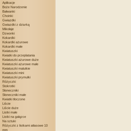
Aplikacje
Boże Narodzenie
Bałwanki
Choinki
Gwiazdki
Gwiazdki z dziurką
Mikołaje
Dzwonki
Kokardki
Kokardki ażurowe
Kokardki małe
Kwiatuszki
Kwiatki do przeplatania
Kwiatuszki ażurowe duże
Kwiatuszki ażurowe małe
Kwiatuszki malutkie
Kwiatuszki mini
Kwiatuszki prymulki
Różyczki
Stokrotki
Słoneczniki
Słoneczniki małe
Kwiatki tłoczone
Liście
Liście duże
Listki małe
Listki na gałązce
Na sztuki
Różyczki z listkami atłasowe 10
mm