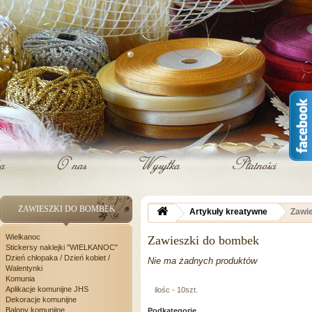
ZAWIESZKI DO BOMBEK
Artykuły kreatywne
Zawi
Wielkanoc
Zawieszki do bombek
Stickersy naklejki "WIELKANOC"
Dzień chłopaka / Dzień kobiet /
Nie ma żadnych produktów
Walentynki
Komunia
Aplikacje komunijne JHS
ilośc - 10szt.
Dekoracje komunijne
Balony komunijne
Podkategorie