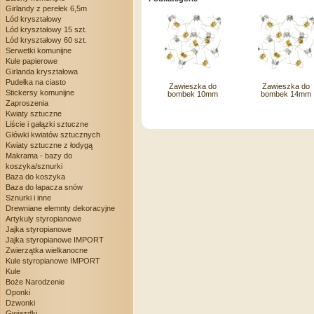
Girlandy z perełek 6,5m
Lód kryształowy
Lód kryształowy 15 szt.
Lód kryształowy 60 szt.
Serwetki komunijne
Kule papierowe
Girlanda kryształowa
Pudełka na ciasto
Zawieszka do
Zawieszka do
Stickersy komunijne
bombek 10mm
bombek 14mm
Zaproszenia
Kwiaty sztuczne
Liście i gałązki sztuczne
Główki kwiatów sztucznych
Kwiaty sztuczne z łodygą
Makrama - bazy do
koszyka/sznurki
Baza do koszyka
Baza do łapacza snów
Sznurki i inne
Drewniane elemnty dekoracyjne
Artykuly styropianowe
Jajka styropianowe
Jajka styropianowe IMPORT
Zwierzątka wielkanocne
Kule styropianowe IMPORT
Kule
Boże Narodzenie
Oponki
Dzwonki
Gwiazdki