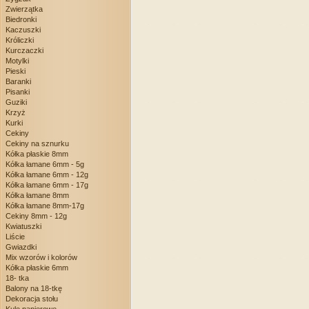
Zwierzątka
Biedronki
Kaczuszki
Króliczki
Kurczaczki
Motylki
Pieski
Baranki
Pisanki
Guziki
Krzyż
Kurki
Cekiny
Cekiny na sznurku
Kółka płaskie 8mm
Kółka łamane 6mm - 5g
Kółka łamane 6mm - 12g
Kółka łamane 6mm - 17g
Kółka łamane 8mm
Kółka łamane 8mm-17g
Cekiny 8mm - 12g
Kwiatuszki
Liście
Gwiazdki
Mix wzorów i kolorów
Kółka płaskie 6mm
18- tka
Balony na 18-tkę
Dekoracja stołu