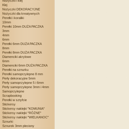
Nożyczki i klej
Klej
Nożyczki DEKORACYJNE
Nożyczki dla kreatywnych
Perełki i koraliki
10mm
Perełki 10mm DUŻA PACZKA
3mm
4mm
6mm
Perełki 6mm DUŻA PACZKA
8mm
Perełki 8mm DUŻA PACZKA
Diamenciki akrylowe
6mm
Diamenciki 6mm DUŻA PACZKA
Perełki na sznurku
Perełki samoprzylepne 8 mm
Perły dekoracyjne 5mm
Perły samoprzylepne 5 i 6mm
Perły samoprzylepne 3mm i 4mm
Samoprzylepne
Scrapbooking
Perełki w sztyfcie
Stickersy
Stickersy naklejki "KOMUNIA"
Stickersy naklejki "RÓŻNE"
Stickersy naklejki "WIELKANOC"
Sznurki
Sznurek 3mm pleciony