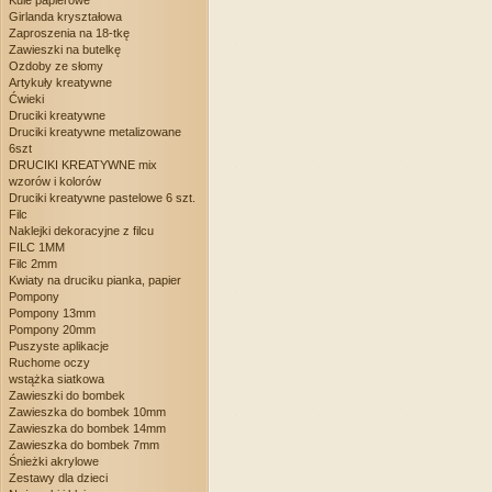
Kule papierowe
Girlanda kryształowa
Zaproszenia na 18-tkę
Zawieszki na butelkę
Ozdoby ze słomy
Artykuły kreatywne
Ćwieki
Druciki kreatywne
Druciki kreatywne metalizowane
6szt
DRUCIKI KREATYWNE mix
wzorów i kolorów
Druciki kreatywne pastelowe 6 szt.
Filc
Naklejki dekoracyjne z filcu
FILC 1MM
Filc 2mm
Kwiaty na druciku pianka, papier
Pompony
Pompony 13mm
Pompony 20mm
Puszyste aplikacje
Ruchome oczy
wstążka siatkowa
Zawieszki do bombek
Zawieszka do bombek 10mm
Zawieszka do bombek 14mm
Zawieszka do bombek 7mm
Śnieżki akrylowe
Zestawy dla dzieci