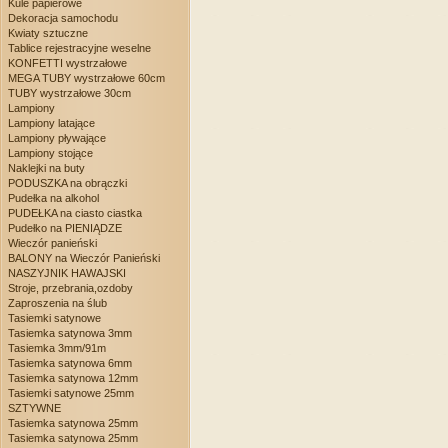
Kule papierowe
Dekoracja samochodu
Kwiaty sztuczne
Tablice rejestracyjne weselne
KONFETTI wystrzałowe
MEGA TUBY wystrzałowe 60cm
TUBY wystrzałowe 30cm
Lampiony
Lampiony latające
Lampiony pływające
Lampiony stojące
Naklejki na buty
PODUSZKA na obrączki
Pudełka na alkohol
PUDEŁKA na ciasto ciastka
Pudełko na PIENIĄDZE
Wieczór panieński
BALONY na Wieczór Panieński
NASZYJNIK HAWAJSKI
Stroje, przebrania,ozdoby
Zaproszenia na ślub
Tasiemki satynowe
Tasiemka satynowa 3mm
Tasiemka 3mm/91m
Tasiemka satynowa 6mm
Tasiemka satynowa 12mm
Tasiemki satynowe 25mm
SZTYWNE
Tasiemka satynowa 25mm
Tasiemka satynowa 25mm