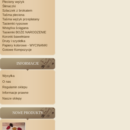
Pleciony wężyk
Ślimaczki
Szlaczek z brokatem
Taśma pleciona
Taśma wężyk przeplatany
Tasiemki rypsowe
Wstążka ściągana
Tasiemki BOŻE NARODZENIE
Koronki bawełniane
Druty i szydełka
Papiery kolorowe - WYCINANKI
Gotowe Kompozycje
INFORMACJE
Wysyłka
O nas
Regulamin sklepu
Informacje prawne
Nasze sklepy
NOWE PRODUKTY