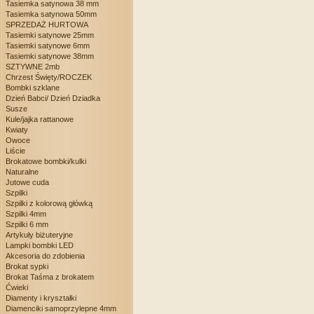
Tasiemka satynowa 38 mm
Tasiemka satynowa 50mm
SPRZEDAŻ HURTOWA
Tasiemki satynowe 25mm
Tasiemki satynowe 6mm
Tasiemki satynowe 38mm
SZTYWNE 2mb
Chrzest Święty/ROCZEK
Bombki szklane
Dzień Babci/ Dzień Dziadka
Susze
Kule/jajka rattanowe
Kwiaty
Owoce
Liście
Brokatowe bombki/kulki
Naturalne
Jutowe cuda
Szpilki
Szpilki z kolorową główką
Szpilki 4mm
Szpilki 6 mm
Artykuły biżuteryjne
Lampki bombki LED
Akcesoria do zdobienia
Brokat sypki
Brokat Taśma z brokatem
Ćwieki
Diamenty i kryształki
Diamenciki samoprzylepne 4mm