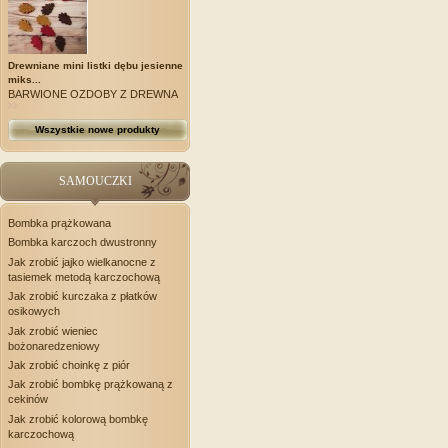
Drewniane mini listki dębu jesienne
miks...
BARWIONE OZDOBY Z DREWNA
Wszystkie nowe produkty
SAMOUCZKI
Bombka prążkowana
Bombka karczoch dwustronny
Jak zrobić jajko wielkanocne z
tasiemek metodą karczochową
Jak zrobić kurczaka z płatków
osikowych
Jak zrobić wieniec
bożonaredzeniowy
Jak zrobić choinkę z piór
Jak zrobić bombkę prążkowaną z
cekinów
Jak zrobić kolorową bombkę
karczochową