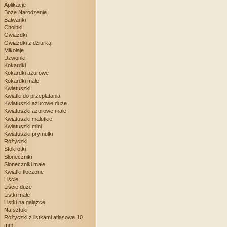
Aplikacje
Boże Narodzenie
Bałwanki
Choinki
Gwiazdki
Gwiazdki z dziurką
Mikołaje
Dzwonki
Kokardki
Kokardki ażurowe
Kokardki małe
Kwiatuszki
Kwiatki do przeplatania
Kwiatuszki ażurowe duże
Kwiatuszki ażurowe małe
Kwiatuszki malutkie
Kwiatuszki mini
Kwiatuszki prymulki
Różyczki
Stokrotki
Słoneczniki
Słoneczniki małe
Kwiatki tłoczone
Liście
Liście duże
Listki małe
Listki na gałązce
Na sztuki
Różyczki z listkami atłasowe 10
mm