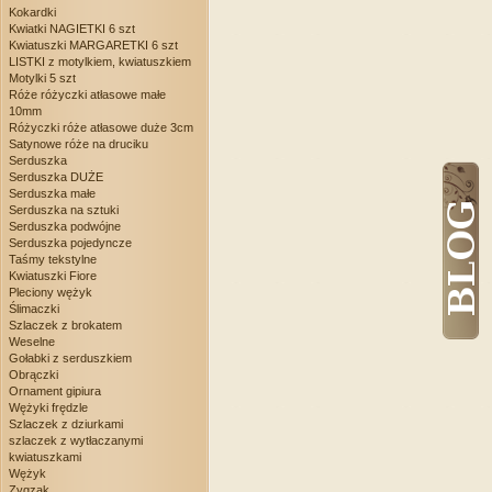
Kokardki
Kwiatki NAGIETKI 6 szt
Kwiatuszki MARGARETKI 6 szt
LISTKI z motylkiem, kwiatuszkiem
Motylki 5 szt
Róże różyczki atłasowe małe
10mm
Różyczki róże atłasowe duże 3cm
Satynowe róże na druciku
Serduszka
Serduszka DUŻE
Serduszka małe
Serduszka na sztuki
Serduszka podwójne
Serduszka pojedyncze
Taśmy tekstylne
Kwiatuszki Fiore
Pleciony wężyk
Ślimaczki
Szlaczek z brokatem
Weselne
Gołabki z serduszkiem
Obrączki
Ornament gipiura
Wężyki frędzle
Szlaczek z dziurkami
szlaczek z wytłaczanymi
kwiatuszkami
Wężyk
Zygzak