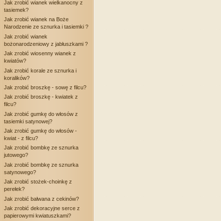
Jak zrobić wianek wielkanocny z
tasiemek?
Jak zrobić wianek na Boże
Narodzenie ze sznurka i tasiemki ?
Jak zrobić wianek
bożonarodzeniowy z jabłuszkami ?
Jak zrobić wiosenny wianek z
kwiatów?
Jak zrobić korale ze sznurka i
koralików?
Jak zrobić broszkę - sowę z filcu?
Jak zrobić broszkę - kwiatek z
filcu?
Jak zrobić gumkę do włosów z
tasiemki satynowej?
Jak zrobić gumkę do włosów -
kwiat - z filcu?
Jak zrobić bombkę ze sznurka
jutowego?
Jak zrobić bombkę ze sznurka
satynowego?
Jak zrobić stożek-choinkę z
perełek?
Jak zrobić bałwana z cekinów?
Jak zrobić dekoracyjne serce z
papierowymi kwiatuszkami?