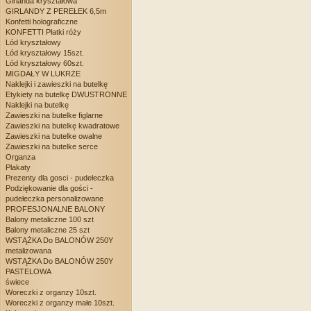
Girlanda kryształowa
GIRLANDY Z PEREŁEK 6,5m
Konfetti holograficzne
KONFETTI Płatki róży
Lód kryształowy
Lód kryształowy 15szt.
Lód kryształowy 60szt.
MIGDAŁY W LUKRZE
Naklejki i zawieszki na butelkę
Etykiety na butelkę DWUSTRONNE
Naklejki na butelkę
Zawieszki na butelke figlarne
Zawieszki na butelkę kwadratowe
Zawieszki na butelke owalne
Zawieszki na butelke serce
Organza
Plakaty
Prezenty dla gosci - pudełeczka
Podziękowanie dla gości -
pudełeczka personalizowane
PROFESJONALNE BALONY
Balony metaliczne 100 szt
Balony metaliczne 25 szt
WSTĄŻKA Do BALONÓW 250Y
metalizowana
WSTĄŻKA Do BALONÓW 250Y
PASTELOWA
świece
Woreczki z organzy 10szt.
Woreczki z organzy małe 10szt.