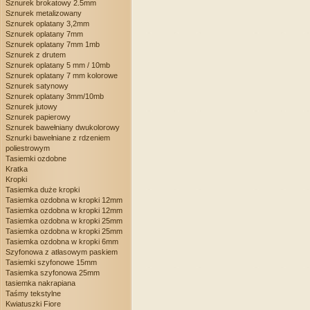
Sznurek brokatowy 2.5mm
Sznurek metalizowany
Sznurek oplatany 3,2mm
Sznurek oplatany 7mm
Sznurek oplatany 7mm 1mb
Sznurek z drutem
Sznurek oplatany 5 mm / 10mb
Sznurek oplatany 7 mm kolorowe
Sznurek satynowy
Sznurek oplatany 3mm/10mb
Sznurek jutowy
Sznurek papierowy
Sznurek bawełniany dwukolorowy
Sznurki bawełniane z rdzeniem
poliestrowym
Tasiemki ozdobne
Kratka
Kropki
Tasiemka duże kropki
Tasiemka ozdobna w kropki 12mm
Tasiemka ozdobna w kropki 12mm
Tasiemka ozdobna w kropki 25mm
Tasiemka ozdobna w kropki 25mm
Tasiemka ozdobna w kropki 6mm
Szyfonowa z atłasowym paskiem
Tasiemki szyfonowe 15mm
Tasiemka szyfonowa 25mm
tasiemka nakrapiana
Taśmy tekstylne
Kwiatuszki Fiore