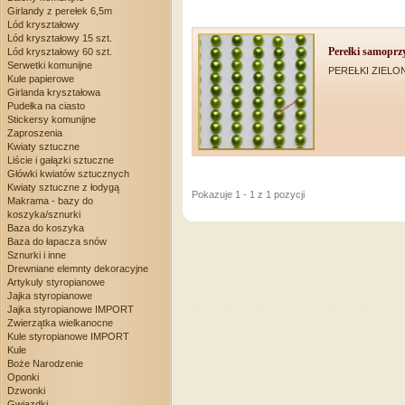
Girlandy z perełek 6,5m
Lód kryształowy
Lód kryształowy 15 szt.
Perełki samoprz
Lód kryształowy 60 szt.
Serwetki komunijne
PEREŁKI ZIELO
Kule papierowe
Girlanda kryształowa
Pudełka na ciasto
Stickersy komunijne
Zaproszenia
Kwiaty sztuczne
Liście i gałązki sztuczne
Główki kwiatów sztucznych
Kwiaty sztuczne z łodygą
Pokazuje 1 - 1 z 1 pozycji
Makrama - bazy do
koszyka/sznurki
Baza do koszyka
Baza do łapacza snów
Sznurki i inne
Drewniane elemnty dekoracyjne
Artykuly styropianowe
Jajka styropianowe
Jajka styropianowe IMPORT
Zwierzątka wielkanocne
Kule styropianowe IMPORT
Kule
Boże Narodzenie
Oponki
Dzwonki
Gwiazdki