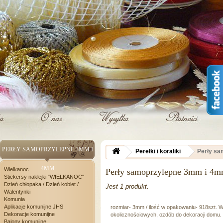
PERŁY SAMOPRZYLEPNE 3MM I
Perełki i koraliki
Perły s
4MM
Wielkanoc
Perły samoprzylepne 3mm i 4
Stickersy naklejki "WIELKANOC"
Dzień chłopaka / Dzień kobiet /
Jest 1 produkt.
Walentynki
Komunia
Aplikacje komunijne JHS
rozmiar- 3mm / ilość w opakowaniu- 918szt. 
Dekoracje komunijne
okolicznościowych, ozdób do dekoracji domu.
Balony komunijne