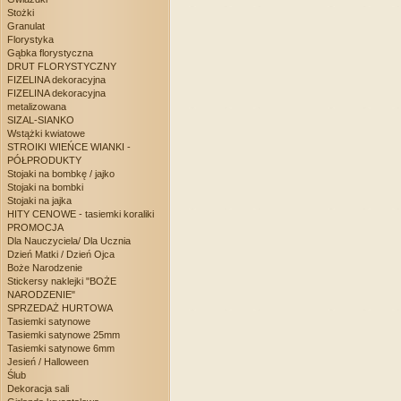
Stożki
Granulat
Florystyka
Gąbka florystyczna
DRUT FLORYSTYCZNY
FIZELINA dekoracyjna
FIZELINA dekoracyjna
metalizowana
SIZAL-SIANKO
Wstążki kwiatowe
STROIKI WIEŃCE WIANKI -
PÓŁPRODUKTY
Stojaki na bombkę / jajko
Stojaki na bombki
Stojaki na jajka
HITY CENOWE - tasiemki koraliki
PROMOCJA
Dla Nauczyciela/ Dla Ucznia
Dzień Matki / Dzień Ojca
Boże Narodzenie
Stickersy naklejki "BOŻE
NARODZENIE"
SPRZEDAŻ HURTOWA
Tasiemki satynowe
Tasiemki satynowe 25mm
Tasiemki satynowe 6mm
Jesień / Halloween
Ślub
Dekoracja sali