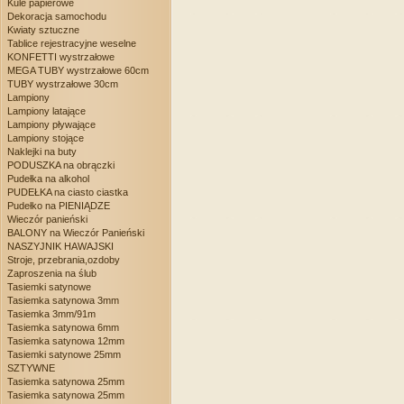
Kule papierowe
Dekoracja samochodu
Kwiaty sztuczne
Tablice rejestracyjne weselne
KONFETTI wystrzałowe
MEGA TUBY wystrzałowe 60cm
TUBY wystrzałowe 30cm
Lampiony
Lampiony latające
Lampiony pływające
Lampiony stojące
Naklejki na buty
PODUSZKA na obrączki
Pudełka na alkohol
PUDEŁKA na ciasto ciastka
Pudełko na PIENIĄDZE
Wieczór panieński
BALONY na Wieczór Panieński
NASZYJNIK HAWAJSKI
Stroje, przebrania,ozdoby
Zaproszenia na ślub
Tasiemki satynowe
Tasiemka satynowa 3mm
Tasiemka 3mm/91m
Tasiemka satynowa 6mm
Tasiemka satynowa 12mm
Tasiemki satynowe 25mm
SZTYWNE
Tasiemka satynowa 25mm
Tasiemka satynowa 25mm