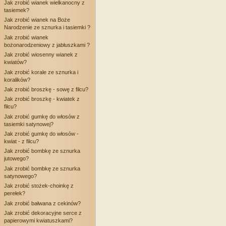
Jak zrobić wianek wielkanocny z
tasiemek?
Jak zrobić wianek na Boże
Narodzenie ze sznurka i tasiemki ?
Jak zrobić wianek
bożonarodzeniowy z jabłuszkami ?
Jak zrobić wiosenny wianek z
kwiatów?
Jak zrobić korale ze sznurka i
koralików?
Jak zrobić broszkę - sowę z filcu?
Jak zrobić broszkę - kwiatek z
filcu?
Jak zrobić gumkę do włosów z
tasiemki satynowej?
Jak zrobić gumkę do włosów -
kwiat - z filcu?
Jak zrobić bombkę ze sznurka
jutowego?
Jak zrobić bombkę ze sznurka
satynowego?
Jak zrobić stożek-choinkę z
perełek?
Jak zrobić bałwana z cekinów?
Jak zrobić dekoracyjne serce z
papierowymi kwiatuszkami?