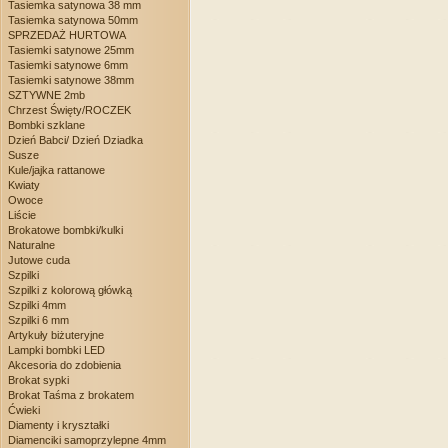
Tasiemka satynowa 38 mm
Tasiemka satynowa 50mm
SPRZEDAŻ HURTOWA
Tasiemki satynowe 25mm
Tasiemki satynowe 6mm
Tasiemki satynowe 38mm
SZTYWNE 2mb
Chrzest Święty/ROCZEK
Bombki szklane
Dzień Babci/ Dzień Dziadka
Susze
Kule/jajka rattanowe
Kwiaty
Owoce
Liście
Brokatowe bombki/kulki
Naturalne
Jutowe cuda
Szpilki
Szpilki z kolorową główką
Szpilki 4mm
Szpilki 6 mm
Artykuły biżuteryjne
Lampki bombki LED
Akcesoria do zdobienia
Brokat sypki
Brokat Taśma z brokatem
Ćwieki
Diamenty i kryształki
Diamenciki samoprzylepne 4mm