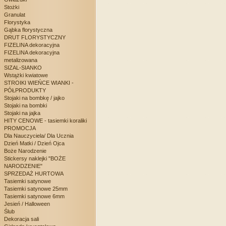
Stożki
Granulat
Florystyka
Gąbka florystyczna
DRUT FLORYSTYCZNY
FIZELINA dekoracyjna
FIZELINA dekoracyjna
metalizowana
SIZAL-SIANKO
Wstążki kwiatowe
STROIKI WIEŃCE WIANKI -
PÓŁPRODUKTY
Stojaki na bombkę / jajko
Stojaki na bombki
Stojaki na jajka
HITY CENOWE - tasiemki koraliki
PROMOCJA
Dla Nauczyciela/ Dla Ucznia
Dzień Matki / Dzień Ojca
Boże Narodzenie
Stickersy naklejki "BOŻE
NARODZENIE"
SPRZEDAŻ HURTOWA
Tasiemki satynowe
Tasiemki satynowe 25mm
Tasiemki satynowe 6mm
Jesień / Halloween
Ślub
Dekoracja sali