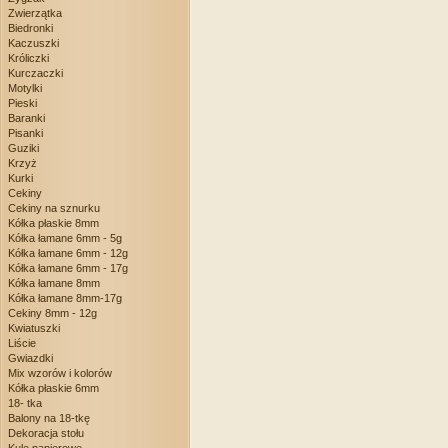
Zwierzątka
Biedronki
Kaczuszki
Króliczki
Kurczaczki
Motylki
Pieski
Baranki
Pisanki
Guziki
Krzyż
Kurki
Cekiny
Cekiny na sznurku
Kółka płaskie 8mm
Kółka łamane 6mm - 5g
Kółka łamane 6mm - 12g
Kółka łamane 6mm - 17g
Kółka łamane 8mm
Kółka łamane 8mm-17g
Cekiny 8mm - 12g
Kwiatuszki
Liście
Gwiazdki
Mix wzorów i kolorów
Kółka płaskie 6mm
18- tka
Balony na 18-tkę
Dekoracja stołu