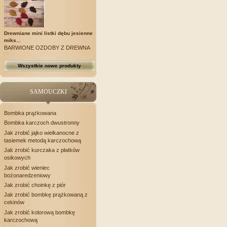
Drewniane mini listki dębu jesienne
miks...
BARWIONE OZDOBY Z DREWNA
Wszystkie nowe produkty
SAMOUCZKI
Bombka prążkowana
Bombka karczoch dwustronny
Jak zrobić jajko wielkanocne z
tasiemek metodą karczochową
Jak zrobić kurczaka z płatków
osikowych
Jak zrobić wieniec
bożonaredzeniowy
Jak zrobić choinkę z piór
Jak zrobić bombkę prążkowaną z
cekinów
Jak zrobić kolorową bombkę
karczochową