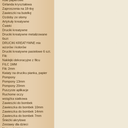
Kule papierowe
Girlanda kryształowa
Zaproszenia na 18-tkę
Zawieszki na butelkę
Ozdoby ze słomy
Artykuły kreatywne
Ćwieki
Druciki kreatywne
Druciki kreatywne metalizowane
6szt
DRUCIKI KREATYWNE mix
wzorów i kolorów
Druciki kreatywne pastelowe 6 szt.
Filc
Naklejki dekoracyjne z filcu
FILC 1MM
Filc 2mm
Kwiaty na druciku pianka, papier
Pompony
Pompony 13mm
Pompony 20mm
Puszyste aplikacje
Ruchome oczy
wstążka siatkowa
Zawieszki do bombek
Zawieszka do bombek 10mm
Zawieszka do bombek 14mm
Zawieszka do bombek 7mm
Śnieżki akrylowe
Zestawy dla dzieci