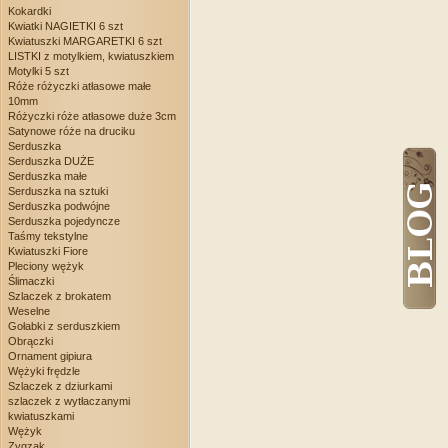
Kokardki
Kwiatki NAGIETKI 6 szt
Kwiatuszki MARGARETKI 6 szt
LISTKI z motylkiem, kwiatuszkiem
Motylki 5 szt
Róże różyczki atłasowe małe
10mm
Różyczki róże atłasowe duże 3cm
Satynowe róże na druciku
Serduszka
Serduszka DUŻE
Serduszka małe
Serduszka na sztuki
Serduszka podwójne
Serduszka pojedyncze
Taśmy tekstylne
Kwiatuszki Fiore
Pleciony wężyk
Ślimaczki
Szlaczek z brokatem
Weselne
Gołabki z serduszkiem
Obrączki
Ornament gipiura
Wężyki frędzle
Szlaczek z dziurkami
szlaczek z wytłaczanymi
kwiatuszkami
Wężyk
Zygzak