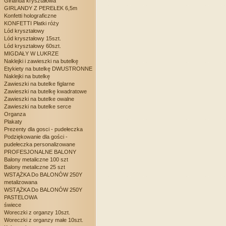
Girlanda kryształowa
GIRLANDY Z PEREŁEK 6,5m
Konfetti holograficzne
KONFETTI Płatki róży
Lód kryształowy
Lód kryształowy 15szt.
Lód kryształowy 60szt.
MIGDAŁY W LUKRZE
Naklejki i zawieszki na butelkę
Etykiety na butelkę DWUSTRONNE
Naklejki na butelkę
Zawieszki na butelke figlarne
Zawieszki na butelkę kwadratowe
Zawieszki na butelke owalne
Zawieszki na butelke serce
Organza
Plakaty
Prezenty dla gosci - pudełeczka
Podziękowanie dla gości -
pudełeczka personalizowane
PROFESJONALNE BALONY
Balony metaliczne 100 szt
Balony metaliczne 25 szt
WSTĄŻKA Do BALONÓW 250Y
metalizowana
WSTĄŻKA Do BALONÓW 250Y
PASTELOWA
świece
Woreczki z organzy 10szt.
Woreczki z organzy małe 10szt.