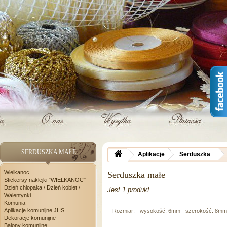
SERDUSZKA MAŁE
Aplikacje
Serduszka
Wielkanoc
Serduszka małe
Stickersy naklejki "WIELKANOC"
Dzień chłopaka / Dzień kobiet /
Jest 1 produkt.
Walentynki
Komunia
Aplikacje komunijne JHS
Rozmiar: - wysokość: 6mm - szerokość: 8mm
Dekoracje komunijne
Balony komunijne