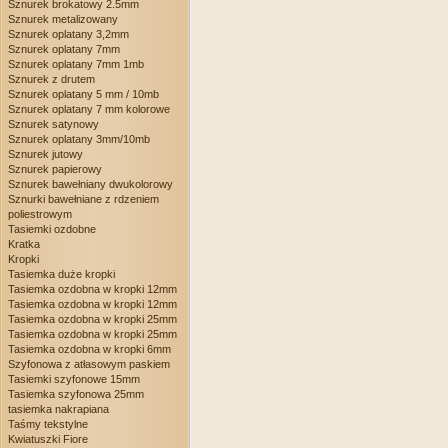
Sznurek brokatowy 2.5mm
Sznurek metalizowany
Sznurek oplatany 3,2mm
Sznurek oplatany 7mm
Sznurek oplatany 7mm 1mb
Sznurek z drutem
Sznurek oplatany 5 mm / 10mb
Sznurek oplatany 7 mm kolorowe
Sznurek satynowy
Sznurek oplatany 3mm/10mb
Sznurek jutowy
Sznurek papierowy
Sznurek bawełniany dwukolorowy
Sznurki bawełniane z rdzeniem
poliestrowym
Tasiemki ozdobne
Kratka
Kropki
Tasiemka duże kropki
Tasiemka ozdobna w kropki 12mm
Tasiemka ozdobna w kropki 12mm
Tasiemka ozdobna w kropki 25mm
Tasiemka ozdobna w kropki 25mm
Tasiemka ozdobna w kropki 6mm
Szyfonowa z atłasowym paskiem
Tasiemki szyfonowe 15mm
Tasiemka szyfonowa 25mm
tasiemka nakrapiana
Taśmy tekstylne
Kwiatuszki Fiore