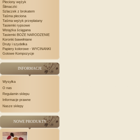
Pleciony wężyk
Ślimaczki
Szlaczek z brokatem
Taśma pleciona
Taśma wężyk przeplatany
Tasiemki rypsowe
Wstążka ściągana
Tasiemki BOŻE NARODZENIE
Koronki bawełniane
Druty i szydełka
Papiery kolorowe - WYCINANKI
Gotowe Kompozycje
INFORMACJE
Wysyłka
O nas
Regulamin sklepu
Informacje prawne
Nasze sklepy
NOWE PRODUKTY