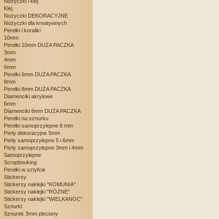
Nożyczki i klej
Klej
Nożyczki DEKORACYJNE
Nożyczki dla kreatywnych
Perełki i koraliki
10mm
Perełki 10mm DUŻA PACZKA
3mm
4mm
6mm
Perełki 6mm DUŻA PACZKA
8mm
Perełki 8mm DUŻA PACZKA
Diamenciki akrylowe
6mm
Diamenciki 6mm DUŻA PACZKA
Perełki na sznurku
Perełki samoprzylepne 8 mm
Perły dekoracyjne 5mm
Perły samoprzylepne 5 i 6mm
Perły samoprzylepne 3mm i 4mm
Samoprzylepne
Scrapbooking
Perełki w sztyfcie
Stickersy
Stickersy naklejki "KOMUNIA"
Stickersy naklejki "RÓŻNE"
Stickersy naklejki "WIELKANOC"
Sznurki
Sznurek 3mm pleciony