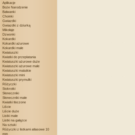
Aplikacje
Boże Narodzenie
Bałwanki
Choinki
Gwiazdki
Gwiazdki z dziurką
Mikołaje
Dzwonki
Kokardki
Kokardki ażurowe
Kokardki małe
Kwiatuszki
Kwiatki do przeplatania
Kwiatuszki ażurowe duże
Kwiatuszki ażurowe małe
Kwiatuszki malutkie
Kwiatuszki mini
Kwiatuszki prymulki
Różyczki
Stokrotki
Słoneczniki
Słoneczniki małe
Kwiatki tłoczone
Liście
Liście duże
Listki małe
Listki na gałązce
Na sztuki
Różyczki z listkami atłasowe 10
mm