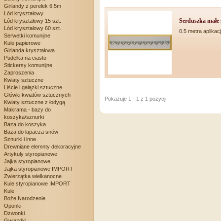
Girlandy z perełek 6,5m
Lód kryształowy
Serduszka małe 
Lód kryształowy 15 szt.
Lód kryształowy 60 szt.
0.5 metra aplikac
Serwetki komunijne
Kule papierowe
Girlanda kryształowa
Pudełka na ciasto
Stickersy komunijne
Zaproszenia
Kwiaty sztuczne
Liście i gałązki sztuczne
Główki kwiatów sztucznych
Pokazuje 1 - 1 z 1 pozycji
Kwiaty sztuczne z łodygą
Makrama - bazy do
koszyka/sznurki
Baza do koszyka
Baza do łapacza snów
Sznurki i inne
Drewniane elemnty dekoracyjne
Artykuly styropianowe
Jajka styropianowe
Jajka styropianowe IMPORT
Zwierzątka wielkanocne
Kule styropianowe IMPORT
Kule
Boże Narodzenie
Oponki
Dzwonki
Gwiazdki