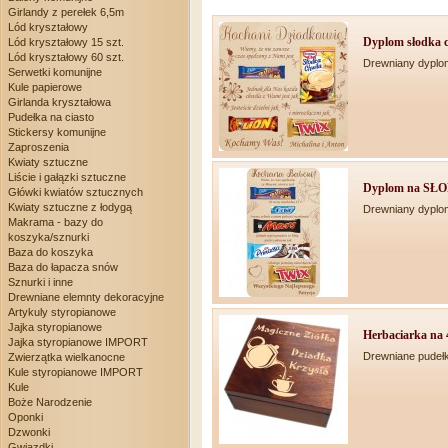
Girlandy z perełek 6,5m
Lód kryształowy
Dyplom słodka ch
Lód kryształowy 15 szt.
Lód kryształowy 60 szt.
Drewniany dyplom
Serwetki komunijne
Kule papierowe
Girlanda kryształowa
Pudełka na ciasto
Stickersy komunijne
Zaproszenia
Kwiaty sztuczne
Liście i gałązki sztuczne
Dyplom na SŁO
Główki kwiatów sztucznych
Kwiaty sztuczne z łodygą
Drewniany dyplom
Makrama - bazy do
koszyka/sznurki
Baza do koszyka
Baza do łapacza snów
Sznurki i inne
Drewniane elemnty dekoracyjne
Artykuly styropianowe
Jajka styropianowe
Herbaciarka na 4
Jajka styropianowe IMPORT
Drewniane pudeł
Zwierzątka wielkanocne
Kule styropianowe IMPORT
Kule
Boże Narodzenie
Oponki
Dzwonki
Gwiazdki