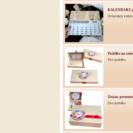
KALENDARZ pre
Drewniany kalen
Pudełko na czeko
Eko pudełko
Zestaw prezentow
Eko pudełko