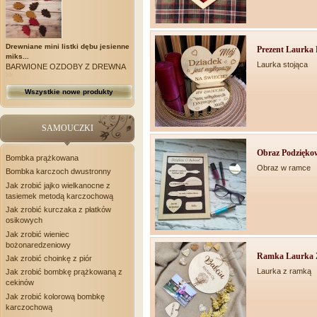
Drewniane mini listki dębu jesienne
Prezent Laurka D
miks...
Laurka stojąca
BARWIONE OZDOBY Z DREWNA
Wszystkie nowe produkty
SAMOUCZKI
Obraz Podzięko
Bombka prążkowana
Obraz w ramce
Bombka karczoch dwustronny
Jak zrobić jajko wielkanocne z
tasiemek metodą karczochową
Jak zrobić kurczaka z płatków
osikowych
Jak zrobić wieniec
bożonaredzeniowy
Ramka Laurka Z
Jak zrobić choinkę z piór
Laurka z ramką
Jak zrobić bombkę prążkowaną z
cekinów
Jak zrobić kolorową bombkę
karczochową