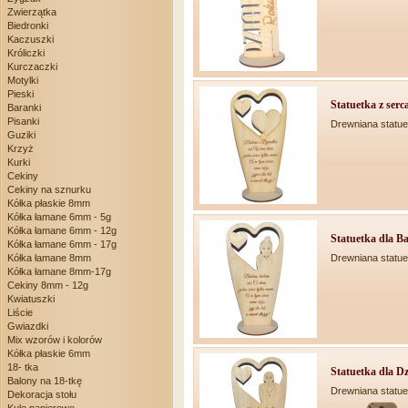
Zwierzątka
Biedronki
Kaczuszki
Króliczki
Kurczaczki
Motylki
Pieski
Statuetka z serca
Baranki
Pisanki
Drewniana statue
Guziki
Krzyż
Kurki
Cekiny
Cekiny na sznurku
Kółka płaskie 8mm
Kółka łamane 6mm - 5g
Kółka łamane 6mm - 12g
Statuetka dla B
Kółka łamane 6mm - 17g
Drewniana statue
Kółka łamane 8mm
Kółka łamane 8mm-17g
Cekiny 8mm - 12g
Kwiatuszki
Liście
Gwiazdki
Mix wzorów i kolorów
Kółka płaskie 6mm
18- tka
Statuetka dla D
Balony na 18-tkę
Drewniana statue
Dekoracja stołu