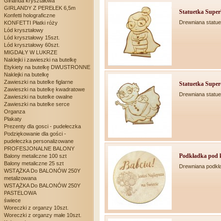
Girlanda kryształowa
GIRLANDY Z PEREŁEK 6,5m
Statuetka Superb
Konfetti holograficzne
Drewniana statue
KONFETTI Płatki róży
Lód kryształowy
Lód kryształowy 15szt.
Lód kryształowy 60szt.
MIGDAŁY W LUKRZE
Naklejki i zawieszki na butelkę
Etykiety na butelkę DWUSTRONNE
Naklejki na butelkę
Zawieszki na butelke figlarne
Statuetka Super
Zawieszki na butelkę kwadratowe
Drewniana statue
Zawieszki na butelke owalne
Zawieszki na butelke serce
Organza
Plakaty
Prezenty dla gosci - pudełeczka
Podziękowanie dla gości -
pudełeczka personalizowane
PROFESJONALNE BALONY
Podkładka pod k
Balony metaliczne 100 szt
Balony metaliczne 25 szt
Drewniana podkł
WSTĄŻKA Do BALONÓW 250Y
metalizowana
WSTĄŻKA Do BALONÓW 250Y
PASTELOWA
świece
Woreczki z organzy 10szt.
Woreczki z organzy małe 10szt.