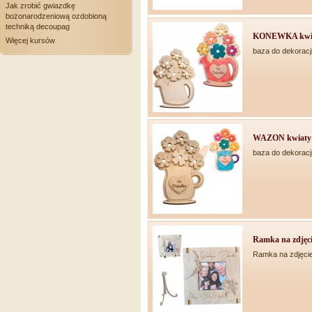
Jak zrobić gwiazdkę
bożonarodzeniową ozdobioną
techniką decoupag
KONEWKA kwiaty
Więcej kursów
baza do dekoracj
WAZON kwiaty s
baza do dekoracj
Ramka na zdjęcie
Ramka na zdjęcie