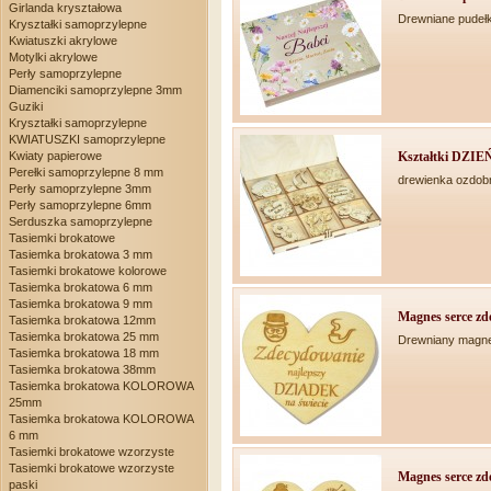
Girlanda kryształowa
Drewniane pudełk
Kryształki samoprzylepne
Kwiatuszki akrylowe
Motylki akrylowe
Perły samoprzylepne
Diamenciki samoprzylepne 3mm
Guziki
Kryształki samoprzylepne
KWIATUSZKI samoprzylepne
Kształtki DZIEŃ
Kwiaty papierowe
Perełki samoprzylepne 8 mm
drewienka ozdob
Perły samoprzylepne 3mm
Perły samoprzylepne 6mm
Serduszka samoprzylepne
Tasiemki brokatowe
Tasiemka brokatowa 3 mm
Tasiemki brokatowe kolorowe
Tasiemka brokatowa 6 mm
Tasiemka brokatowa 9 mm
Magnes serce zd
Tasiemka brokatowa 12mm
Tasiemka brokatowa 25 mm
Drewniany magne
Tasiemka brokatowa 18 mm
Tasiemka brokatowa 38mm
Tasiemka brokatowa KOLOROWA
25mm
Tasiemka brokatowa KOLOROWA
6 mm
Tasiemki brokatowe wzorzyste
Tasiemki brokatowe wzorzyste
Magnes serce zd
paski