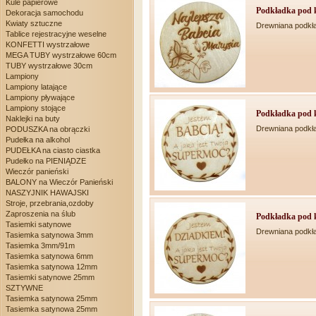
Kule papierowe
Podkładka pod k
Dekoracja samochodu
Kwiaty sztuczne
Drewniana podkł
Tablice rejestracyjne weselne
KONFETTI wystrzałowe
MEGA TUBY wystrzałowe 60cm
TUBY wystrzałowe 30cm
Lampiony
Lampiony latające
Lampiony pływające
Lampiony stojące
Podkładka pod k
Naklejki na buty
Drewniana podkł
PODUSZKA na obrączki
Pudełka na alkohol
PUDEŁKA na ciasto ciastka
Pudełko na PIENIĄDZE
Wieczór panieński
BALONY na Wieczór Panieński
NASZYJNIK HAWAJSKI
Stroje, przebrania,ozdoby
Zaproszenia na ślub
Podkładka pod k
Tasiemki satynowe
Drewniana podkł
Tasiemka satynowa 3mm
Tasiemka 3mm/91m
Tasiemka satynowa 6mm
Tasiemka satynowa 12mm
Tasiemki satynowe 25mm
SZTYWNE
Tasiemka satynowa 25mm
Tasiemka satynowa 25mm