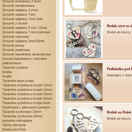
Sznurek brokatowy 2.5mm
Sznurek metalizowany
Sznurek oplatany 3,2mm
Sznurek oplatany 7mm
Sznurek oplatany 7mm 1mb
Sznurek z drutem
Brelok serce ze sk
Sznurek oplatany 5 mm / 10mb
Sznurek oplatany 7 mm kolorowe
Brelok do kluczy
Sznurek satynowy
Sznurek oplatany 3mm/10mb
Sznurek jutowy
Sznurek papierowy
Sznurek bawełniany dwukolorowy
Sznurki bawełniane z rdzeniem
poliestrowym
Tasiemki ozdobne
Podkładka pod k
Kratka
Kalendarz z nad
Kropki
Tasiemka duże kropki
Tasiemka ozdobna w kropki 12mm
Tasiemka ozdobna w kropki 12mm
Tasiemka ozdobna w kropki 25mm
Tasiemka ozdobna w kropki 25mm
Tasiemka ozdobna w kropki 6mm
Szyfonowa z atłasowym paskiem
Tasiemki szyfonowe 15mm
Brelok na Dzień B
Tasiemka szyfonowa 25mm
Brelok do kluczy
tasiemka nakrapiana
Taśmy tekstylne
Kwiatuszki Fiore