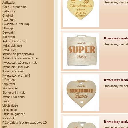
Drewniany magne
Aplikacje
Boże Narodzenie
Bałwanki
Choinki
Gwiazdki
Gwiazdki z dziurką
Mikołaje
Dzwonki
Kokardki
Drewniany meda
Kokardki ażurowe
Drewniany medal
Kokardki małe
Kwiatuszki
Kwiatki do przeplatania
Kwiatuszki ażurowe duże
Kwiatuszki ażurowe małe
Kwiatuszki malutkie
Kwiatuszki mini
Kwiatuszki prymulki
Drewniany medal 
Różyczki
Stokrotki
Drewniany medal
Słoneczniki
Słoneczniki małe
Kwiatki tłoczone
Liście
Liście duże
Listki małe
Listki na gałązce
Na sztuki
Drewniany medal
Różyczki z listkami atłasowe 10
mm
Drewniany medal