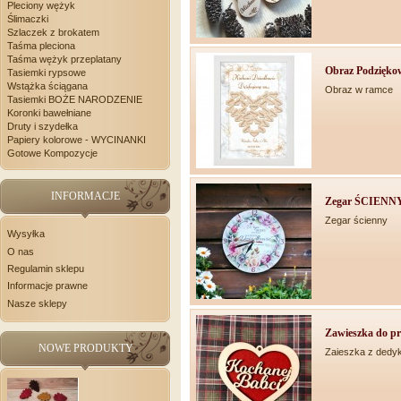
Pleciony wężyk
Ślimaczki
Szlaczek z brokatem
Taśma pleciona
Taśma wężyk przeplatany
Obraz Podziękow
Tasiemki rypsowe
Wstążka ściągana
Obraz w ramce
Tasiemki BOŻE NARODZENIE
Koronki bawełniane
Druty i szydełka
Papiery kolorowe - WYCINANKI
Gotowe Kompozycje
INFORMACJE
Zegar ŚCIENNY
Zegar ścienny
Wysyłka
O nas
Regulamin sklepu
Informacje prawne
Nasze sklepy
Zawieszka do pre
NOWE PRODUKTY
Zaieszka z dedy