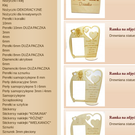
Nożyczki i klej
Klej
Nożyczki DEKORACYJNE
Nożyczki dla kreatywnych
Perełki i koraliki
10mm
Perełki 10mm DUŻA PACZKA
Ramka na zdjęcie
3mm
Drewniana statue
4mm
6mm
Perełki 6mm DUŻA PACZKA
8mm
Perełki 8mm DUŻA PACZKA
Diamenciki akrylowe
6mm
Diamenciki 6mm DUŻA PACZKA
Perełki na sznurku
Ramka na zdjęcie
Perełki samoprzylepne 8 mm
Drewniana statue
Perły dekoracyjne 5mm
Perły samoprzylepne 5 i 6mm
Perły samoprzylepne 3mm i 4mm
Samoprzylepne
Scrapbooking
Perełki w sztyfcie
Stickersy
Stickersy naklejki "KOMUNIA"
Ramka na zdjęcie
Stickersy naklejki "RÓŻNE"
Stickersy naklejki "WIELKANOC"
Drewniana statue
Sznurki
Sznurek 3mm pleciony