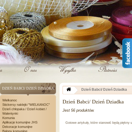
DZIEŃ BABCI/ DZIEŃ DZIADKA
Dzień Babci/ Dzień Dziadka
Wielkanoc
Dzień Babci/ Dzień Dziadka
Stickersy naklejki "WIELKANOC"
Dzień chłopaka / Dzień kobiet /
Jest 56 produktów.
Walentynki
Komunia
Aplikacje komunijne JHS
Gotowe artykuły, które stanowić będą piękny
Dekoracje komunijne
Balony komunijne