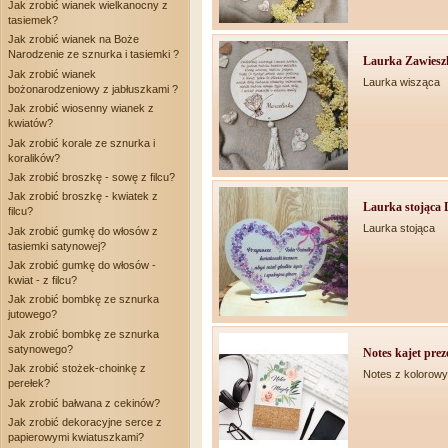
Jak zrobić wianek wielkanocny z
tasiemek?
Jak zrobić wianek na Boże
Narodzenie ze sznurka i tasiemki ?
Laurka Zawieszk
Jak zrobić wianek
Laurka wisząca
bożonarodzeniowy z jabłuszkami ?
Jak zrobić wiosenny wianek z
kwiatów?
Jak zrobić korale ze sznurka i
koralików?
Jak zrobić broszkę - sowę z filcu?
Jak zrobić broszkę - kwiatek z
Laurka stojąca D
filcu?
Laurka stojąca
Jak zrobić gumkę do włosów z
tasiemki satynowej?
Jak zrobić gumkę do włosów -
kwiat - z filcu?
Jak zrobić bombkę ze sznurka
jutowego?
Jak zrobić bombkę ze sznurka
satynowego?
Notes kajet preze
Jak zrobić stożek-choinkę z
Notes z kolorow
perełek?
Jak zrobić bałwana z cekinów?
Jak zrobić dekoracyjne serce z
papierowymi kwiatuszkami?