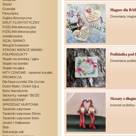
Stożki
Granulat
Magnes dla BA
Florystyka
Drewniany magne
Gąbka florystyczna
DRUT FLORYSTYCZNY
FIZELINA dekoracyjna
FIZELINA dekoracyjna
metalizowana
SIZAL-SIANKO
Wstążki kwiatowe
STROIKI WIEŃCE WIANKI -
Podkładka pod k
PÓŁPRODUKTY
Stojaki na bombkę / jajko
Drewniana podkł
Stojaki na bombki
Stojaki na jajka
HITY CENOWE - tasiemki koraliki
PROMOCJA
Dla Nauczyciela/ Dla Ucznia
Dzień Matki / Dzień Ojca
Boże Narodzenie
Stickersy naklejki "BOŻE
Skrzaty z długim
NARODZENIE"
SPRZEDAŻ HURTOWA
krasnal ozdobny
Tasiemki satynowe
Tasiemki satynowe 25mm
Tasiemki satynowe 6mm
Jesień / Halloween
Ślub
Dekoracja sali