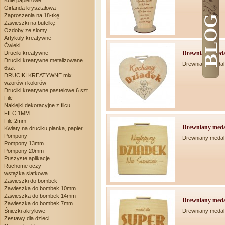
Kule papierowe
Girlanda kryształowa
Zaproszenia na 18-tkę
Zawieszki na butelkę
Ozdoby ze słomy
Artykuły kreatywne
Ćwieki
Druciki kreatywne
Drewniany medal
Druciki kreatywne metalizowane
Drewniany medal
6szt
DRUCIKI KREATYWNE mix
wzorów i kolorów
Druciki kreatywne pastelowe 6 szt.
Filc
Naklejki dekoracyjne z filcu
FILC 1MM
Filc 2mm
Drewniany meda
Kwiaty na druciku pianka, papier
Pompony
Drewniany medal
Pompony 13mm
Pompony 20mm
Puszyste aplikacje
Ruchome oczy
wstążka siatkowa
Zawieszki do bombek
Zawieszka do bombek 10mm
Zawieszka do bombek 14mm
Drewniany medal
Zawieszka do bombek 7mm
Drewniany medal
Śnieżki akrylowe
Zestawy dla dzieci