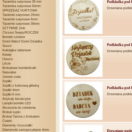
Podkładka pod k
Tasiemka satynowa 38 mm
Tasiemka satynowa 50mm
Drewniana podkł
SPRZEDAŻ HURTOWA
Tasiemki satynowe 25mm
Tasiemki satynowe 6mm
Tasiemki satynowe 38mm
SZTYWNE 2mb
Chrzest Święty/ROCZEK
Bombki szklane
Dzień Babci/ Dzień Dziadka
Podkładka pod k
Susze
Kule/jajka rattanowe
Drewniana podkł
Kwiaty
Owoce
Liście
Brokatowe bombki/kulki
Naturalne
Jutowe cuda
Szpilki
Szpilki z kolorową główką
Podkładka pod k
Szpilki 4mm
Drewniana podkł
Szpilki 6 mm
Artykuły biżuteryjne
Lampki bombki LED
Akcesoria do zdobienia
Brokat sypki
Brokat Taśma z brokatem
Ćwieki
Diamenty i kryształki
Diamenciki samoprzylepne 4mm
Drewniane pudeł