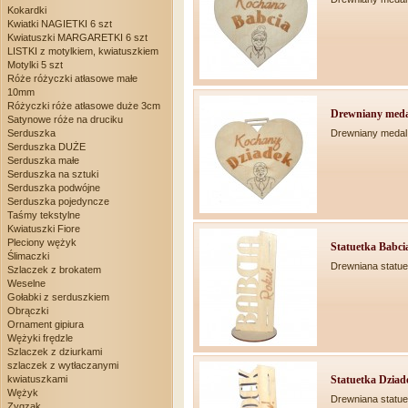
Kokardki
Kwiatki NAGIETKI 6 szt
Kwiatuszki MARGARETKI 6 szt
LISTKI z motylkiem, kwiatuszkiem
Motylki 5 szt
Róże różyczki atłasowe małe
10mm
Różyczki róże atłasowe duże 3cm
Drewniany medal
Satynowe róże na druciku
Drewniany medal
Serduszka
Serduszka DUŻE
Serduszka małe
Serduszka na sztuki
Serduszka podwójne
Serduszka pojedyncze
Taśmy tekstylne
Kwiatuszki Fiore
Pleciony wężyk
Statuetka Babci
Ślimaczki
Drewniana statue
Szlaczek z brokatem
Weselne
Gołabki z serduszkiem
Obrączki
Ornament gipiura
Wężyki frędzle
Szlaczek z dziurkami
szlaczek z wytłaczanymi
kwiatuszkami
Statuetka Dziad
Wężyk
Drewniana statue
Zygzak