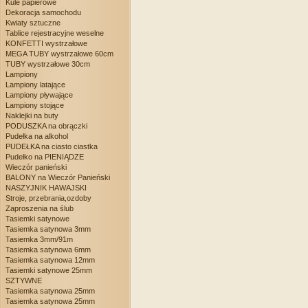
Kule papierowe
Dekoracja samochodu
Kwiaty sztuczne
Tablice rejestracyjne weselne
KONFETTI wystrzałowe
MEGA TUBY wystrzałowe 60cm
TUBY wystrzałowe 30cm
Lampiony
Lampiony latające
Lampiony pływające
Lampiony stojące
Naklejki na buty
PODUSZKA na obrączki
Pudełka na alkohol
PUDEŁKA na ciasto ciastka
Pudełko na PIENIĄDZE
Wieczór panieński
BALONY na Wieczór Panieński
NASZYJNIK HAWAJSKI
Stroje, przebrania,ozdoby
Zaproszenia na ślub
Tasiemki satynowe
Tasiemka satynowa 3mm
Tasiemka 3mm/91m
Tasiemka satynowa 6mm
Tasiemka satynowa 12mm
Tasiemki satynowe 25mm
SZTYWNE
Tasiemka satynowa 25mm
Tasiemka satynowa 25mm