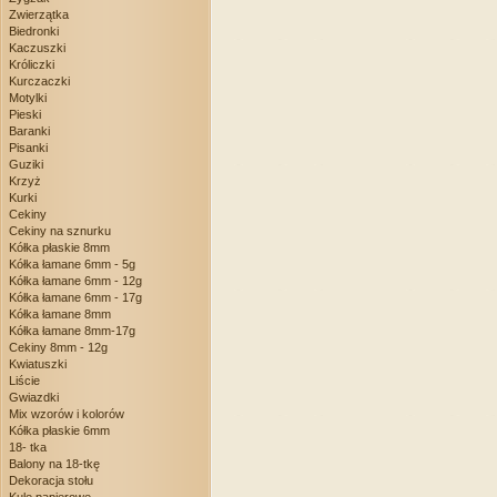
Zwierzątka
Biedronki
Kaczuszki
Króliczki
Kurczaczki
Motylki
Pieski
Baranki
Pisanki
Guziki
Krzyż
Kurki
Cekiny
Cekiny na sznurku
Kółka płaskie 8mm
Kółka łamane 6mm - 5g
Kółka łamane 6mm - 12g
Kółka łamane 6mm - 17g
Kółka łamane 8mm
Kółka łamane 8mm-17g
Cekiny 8mm - 12g
Kwiatuszki
Liście
Gwiazdki
Mix wzorów i kolorów
Kółka płaskie 6mm
18- tka
Balony na 18-tkę
Dekoracja stołu