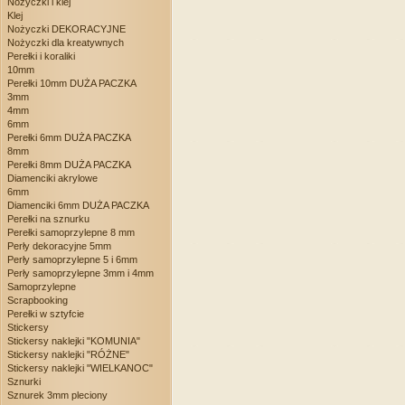
Nożyczki i klej
Klej
Nożyczki DEKORACYJNE
Nożyczki dla kreatywnych
Perełki i koraliki
10mm
Perełki 10mm DUŻA PACZKA
3mm
4mm
6mm
Perełki 6mm DUŻA PACZKA
8mm
Perełki 8mm DUŻA PACZKA
Diamenciki akrylowe
6mm
Diamenciki 6mm DUŻA PACZKA
Perełki na sznurku
Perełki samoprzylepne 8 mm
Perły dekoracyjne 5mm
Perły samoprzylepne 5 i 6mm
Perły samoprzylepne 3mm i 4mm
Samoprzylepne
Scrapbooking
Perełki w sztyfcie
Stickersy
Stickersy naklejki "KOMUNIA"
Stickersy naklejki "RÓŻNE"
Stickersy naklejki "WIELKANOC"
Sznurki
Sznurek 3mm pleciony