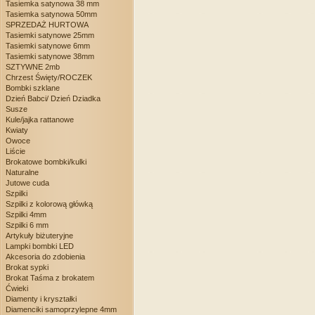
Tasiemka satynowa 38 mm
Tasiemka satynowa 50mm
SPRZEDAŻ HURTOWA
Tasiemki satynowe 25mm
Tasiemki satynowe 6mm
Tasiemki satynowe 38mm
SZTYWNE 2mb
Chrzest Święty/ROCZEK
Bombki szklane
Dzień Babci/ Dzień Dziadka
Susze
Kule/jajka rattanowe
Kwiaty
Owoce
Liście
Brokatowe bombki/kulki
Naturalne
Jutowe cuda
Szpilki
Szpilki z kolorową główką
Szpilki 4mm
Szpilki 6 mm
Artykuły biżuteryjne
Lampki bombki LED
Akcesoria do zdobienia
Brokat sypki
Brokat Taśma z brokatem
Ćwieki
Diamenty i kryształki
Diamenciki samoprzylepne 4mm