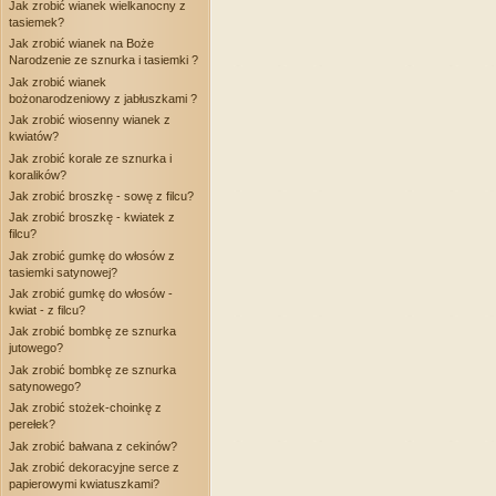
Jak zrobić wianek wielkanocny z
tasiemek?
Jak zrobić wianek na Boże
Narodzenie ze sznurka i tasiemki ?
Jak zrobić wianek
bożonarodzeniowy z jabłuszkami ?
Jak zrobić wiosenny wianek z
kwiatów?
Jak zrobić korale ze sznurka i
koralików?
Jak zrobić broszkę - sowę z filcu?
Jak zrobić broszkę - kwiatek z
filcu?
Jak zrobić gumkę do włosów z
tasiemki satynowej?
Jak zrobić gumkę do włosów -
kwiat - z filcu?
Jak zrobić bombkę ze sznurka
jutowego?
Jak zrobić bombkę ze sznurka
satynowego?
Jak zrobić stożek-choinkę z
perełek?
Jak zrobić bałwana z cekinów?
Jak zrobić dekoracyjne serce z
papierowymi kwiatuszkami?