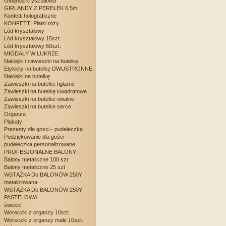
Girlanda kryształowa
GIRLANDY Z PEREŁEK 6,5m
Konfetti holograficzne
KONFETTI Płatki róży
Lód kryształowy
Lód kryształowy 15szt.
Lód kryształowy 60szt.
MIGDAŁY W LUKRZE
Naklejki i zawieszki na butelkę
Etykiety na butelkę DWUSTRONNE
Naklejki na butelkę
Zawieszki na butelke figlarne
Zawieszki na butelkę kwadratowe
Zawieszki na butelke owalne
Zawieszki na butelke serce
Organza
Plakaty
Prezenty dla gosci - pudełeczka
Podziękowanie dla gości -
pudełeczka personalizowane
PROFESJONALNE BALONY
Balony metaliczne 100 szt
Balony metaliczne 25 szt
WSTĄŻKA Do BALONÓW 250Y
metalizowana
WSTĄŻKA Do BALONÓW 250Y
PASTELOWA
świece
Woreczki z organzy 10szt.
Woreczki z organzy małe 10szt.