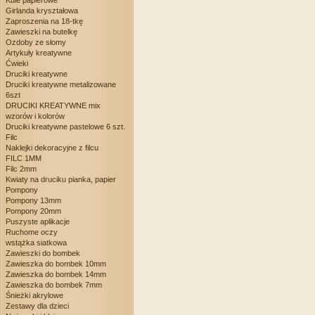
Kule papierowe
Girlanda kryształowa
Zaproszenia na 18-tkę
Zawieszki na butelkę
Ozdoby ze słomy
Artykuły kreatywne
Ćwieki
Druciki kreatywne
Druciki kreatywne metalizowane
6szt
DRUCIKI KREATYWNE mix
wzorów i kolorów
Druciki kreatywne pastelowe 6 szt.
Filc
Naklejki dekoracyjne z filcu
FILC 1MM
Filc 2mm
Kwiaty na druciku pianka, papier
Pompony
Pompony 13mm
Pompony 20mm
Puszyste aplikacje
Ruchome oczy
wstążka siatkowa
Zawieszki do bombek
Zawieszka do bombek 10mm
Zawieszka do bombek 14mm
Zawieszka do bombek 7mm
Śnieżki akrylowe
Zestawy dla dzieci