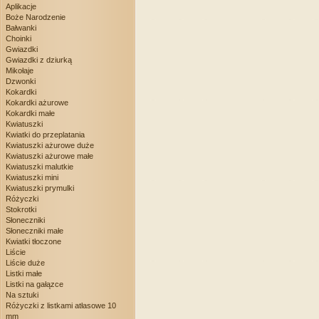
Aplikacje
Boże Narodzenie
Bałwanki
Choinki
Gwiazdki
Gwiazdki z dziurką
Mikołaje
Dzwonki
Kokardki
Kokardki ażurowe
Kokardki małe
Kwiatuszki
Kwiatki do przeplatania
Kwiatuszki ażurowe duże
Kwiatuszki ażurowe małe
Kwiatuszki malutkie
Kwiatuszki mini
Kwiatuszki prymulki
Różyczki
Stokrotki
Słoneczniki
Słoneczniki małe
Kwiatki tłoczone
Liście
Liście duże
Listki małe
Listki na gałązce
Na sztuki
Różyczki z listkami atłasowe 10
mm