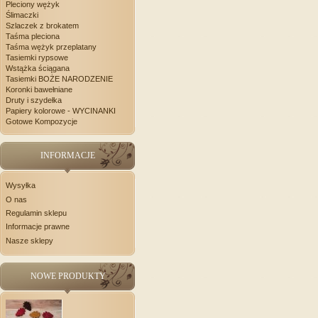
Pleciony wężyk
Ślimaczki
Szlaczek z brokatem
Taśma pleciona
Taśma wężyk przeplatany
Tasiemki rypsowe
Wstążka ściągana
Tasiemki BOŻE NARODZENIE
Koronki bawełniane
Druty i szydełka
Papiery kolorowe - WYCINANKI
Gotowe Kompozycje
INFORMACJE
Wysyłka
O nas
Regulamin sklepu
Informacje prawne
Nasze sklepy
NOWE PRODUKTY