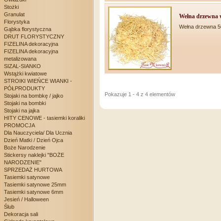
Stożki
Granulat
Wełna drzewna w
Florystyka
Wełna drzewna 5
Gąbka florystyczna
DRUT FLORYSTYCZNY
FIZELINA dekoracyjna
FIZELINA dekoracyjna
metalizowana
SIZAL-SIANKO
Wstążki kwiatowe
STROIKI WIEŃCE WIANKI -
PÓŁPRODUKTY
Pokazuje 1 - 4 z 4 elementów
Stojaki na bombkę / jajko
Stojaki na bombki
Stojaki na jajka
HITY CENOWE - tasiemki koraliki
PROMOCJA
Dla Nauczyciela/ Dla Ucznia
Dzień Matki / Dzień Ojca
Boże Narodzenie
Stickersy naklejki "BOŻE
NARODZENIE"
SPRZEDAŻ HURTOWA
Tasiemki satynowe
Tasiemki satynowe 25mm
Tasiemki satynowe 6mm
Jesień / Halloween
Ślub
Dekoracja sali