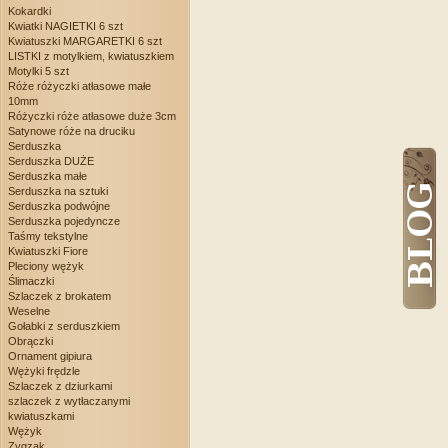
Kokardki
Kwiatki NAGIETKI 6 szt
Kwiatuszki MARGARETKI 6 szt
LISTKI z motylkiem, kwiatuszkiem
Motylki 5 szt
Róże różyczki atłasowe małe
10mm
Różyczki róże atłasowe duże 3cm
Satynowe róże na druciku
Serduszka
Serduszka DUŻE
Serduszka małe
Serduszka na sztuki
Serduszka podwójne
Serduszka pojedyncze
Taśmy tekstylne
Kwiatuszki Fiore
Pleciony wężyk
Ślimaczki
Szlaczek z brokatem
Weselne
Gołabki z serduszkiem
Obrączki
Ornament gipiura
Wężyki frędzle
Szlaczek z dziurkami
szlaczek z wytłaczanymi
kwiatuszkami
Wężyk
Zygzak