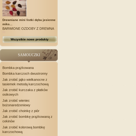
Drewniane mini listki dębu jesienne
miks...
BARWIONE OZDOBY Z DREWNA
Wszystkie nowe produkty
SAMOUCZKI
Bombka prążkowana
Bombka karczoch dwustronny
Jak zrobić jajko wielkanocne z
tasiemek metodą karczochową
Jak zrobić kurczaka z płatków
osikowych
Jak zrobić wieniec
bożonaredzeniowy
Jak zrobić choinkę z piór
Jak zrobić bombkę prążkowaną z
cekinów
Jak zrobić kolorową bombkę
karczochową