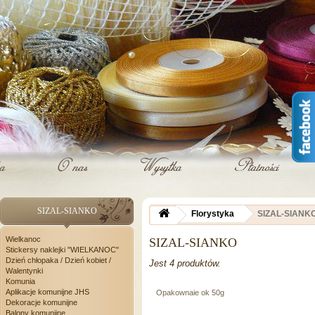
SIZAL-SIANKO
Florystyka
SIZAL-SIANK
Wielkanoc
SIZAL-SIANKO
Stickersy naklejki "WIELKANOC"
Dzień chłopaka / Dzień kobiet /
Jest 4 produktów.
Walentynki
Komunia
Aplikacje komunijne JHS
Opakownaie ok 50g
Dekoracje komunijne
Balony komunijne