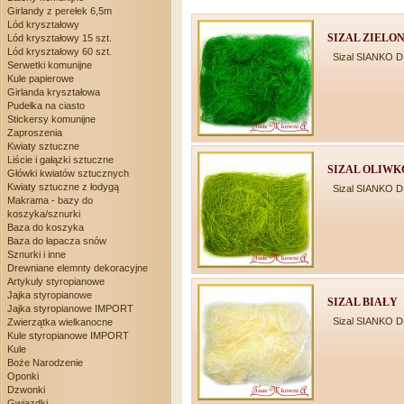
Girlandy z perełek 6,5m
Lód kryształowy
SIZAL ZIELO
Lód kryształowy 15 szt.
Lód kryształowy 60 szt.
Sizal SIANKO 
Serwetki komunijne
Kule papierowe
Girlanda kryształowa
Pudełka na ciasto
Stickersy komunijne
Zaproszenia
Kwiaty sztuczne
Liście i gałązki sztuczne
SIZAL OLIW
Główki kwiatów sztucznych
Kwiaty sztuczne z łodygą
Sizal SIANKO 
Makrama - bazy do
koszyka/sznurki
Baza do koszyka
Baza do łapacza snów
Sznurki i inne
Drewniane elemnty dekoracyjne
Artykuly styropianowe
Jajka styropianowe
SIZAL BIAŁY
Jajka styropianowe IMPORT
Sizal SIANKO 
Zwierzątka wielkanocne
Kule styropianowe IMPORT
Kule
Boże Narodzenie
Oponki
Dzwonki
Gwiazdki