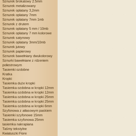
Sznurek brokatowy 2.5mm
Sznurek metalizowany
Sznurek oplatany 3,2mm
Sznurek oplatany 7mm
Sznurek oplatany 7mm 1mb
Sznurek z drutem
Sznurek oplatany 5 mm / 10mb
Sznurek oplatany 7 mm kolorowe
Sznurek satynowy
Sznurek oplatany 3mm/10mb
Sznurek jutowy
Sznurek papierowy
Sznurek bawełniany dwukolorowy
Sznurki bawełniane z rdzeniem
poliestrowym
Tasiemki ozdobne
Kratka
Kropki
Tasiemka duże kropki
Tasiemka ozdobna w kropki 12mm
Tasiemka ozdobna w kropki 12mm
Tasiemka ozdobna w kropki 25mm
Tasiemka ozdobna w kropki 25mm
Tasiemka ozdobna w kropki 6mm
Szyfonowa z atłasowym paskiem
Tasiemki szyfonowe 15mm
Tasiemka szyfonowa 25mm
tasiemka nakrapiana
Taśmy tekstylne
Kwiatuszki Fiore