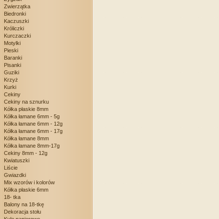
Zwierzątka
Biedronki
Kaczuszki
Króliczki
Kurczaczki
Motylki
Pieski
Baranki
Pisanki
Guziki
Krzyż
Kurki
Cekiny
Cekiny na sznurku
Kółka płaskie 8mm
Kółka łamane 6mm - 5g
Kółka łamane 6mm - 12g
Kółka łamane 6mm - 17g
Kółka łamane 8mm
Kółka łamane 8mm-17g
Cekiny 8mm - 12g
Kwiatuszki
Liście
Gwiazdki
Mix wzorów i kolorów
Kółka płaskie 6mm
18- tka
Balony na 18-tkę
Dekoracja stołu