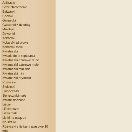
Aplikacje
Boże Narodzenie
Bałwanki
Choinki
Gwiazdki
Gwiazdki z dziurką
Mikołaje
Dzwonki
Kokardki
Kokardki ażurowe
Kokardki małe
Kwiatuszki
Kwiatki do przeplatania
Kwiatuszki ażurowe duże
Kwiatuszki ażurowe małe
Kwiatuszki malutkie
Kwiatuszki mini
Kwiatuszki prymulki
Różyczki
Stokrotki
Słoneczniki
Słoneczniki małe
Kwiatki tłoczone
Liście
Liście duże
Listki małe
Listki na gałązce
Na sztuki
Różyczki z listkami atłasowe 10
mm