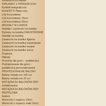
Girlanda kryształowa
GIRLANDY Z PEREŁEK 6,5m
Konfetti holograficzne
KONFETTI Płatki róży
Lód kryształowy
Lód kryształowy 15szt.
Lód kryształowy 60szt.
MIGDAŁY W LUKRZE
Naklejki i zawieszki na butelkę
Etykiety na butelkę DWUSTRONNE
Naklejki na butelkę
Zawieszki na butelke figlarne
Zawieszki na butelkę kwadratowe
Zawieszki na butelke owalne
Zawieszki na butelke serce
Organza
Plakaty
Prezenty dla gosci - pudełeczka
Podziękowanie dla gości -
pudełeczka personalizowane
PROFESJONALNE BALONY
Balony metaliczne 100 szt
Balony metaliczne 25 szt
WSTĄŻKA Do BALONÓW 250Y
metalizowana
WSTĄŻKA Do BALONÓW 250Y
PASTELOWA
świece
Woreczki z organzy 10szt.
Woreczki z organzy małe 10szt.