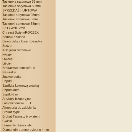
Tasiemka satynowa 38 mm
Tasiemka satynowa 50mm
SPRZEDAŻ HURTOWA
Tasiemki satynowe 25mm
Tasiemki satynowe 6mm
Tasiemki satynowe 38mm
SZTYWNE 2mb
Chrzest Święty/ROCZEK
Bombki szklane
Dzień Babci/ Dzień Dziadka
Susze
Kule/jajka rattanowe
Kwiaty
Owoce
Liście
Brokatowe bombki/kulki
Naturalne
Jutowe cuda
Szpilki
Szpilki z kolorową główką
Szpilki 4mm
Szpilki 6 mm
Artykuły biżuteryjne
Lampki bombki LED
Akcesoria do zdobienia
Brokat sypki
Brokat Taśma z brokatem
Ćwieki
Diamenty i kryształki
Diamenciki samoprzylepne 4mm