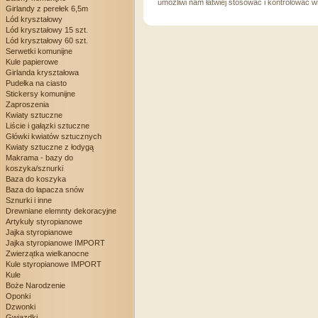
umożliwi nam łatwiej stosować i kontrolować w
Girlandy z perełek 6,5m
Lód kryształowy
Lód kryształowy 15 szt.
Lód kryształowy 60 szt.
Serwetki komunijne
Kule papierowe
Girlanda kryształowa
Pudełka na ciasto
Stickersy komunijne
Zaproszenia
Kwiaty sztuczne
Liście i gałązki sztuczne
Główki kwiatów sztucznych
Kwiaty sztuczne z łodygą
Makrama - bazy do
koszyka/sznurki
Baza do koszyka
Baza do łapacza snów
Sznurki i inne
Drewniane elemnty dekoracyjne
Artykuly styropianowe
Jajka styropianowe
Jajka styropianowe IMPORT
Zwierzątka wielkanocne
Kule styropianowe IMPORT
Kule
Boże Narodzenie
Oponki
Dzwonki
Gwiazdki