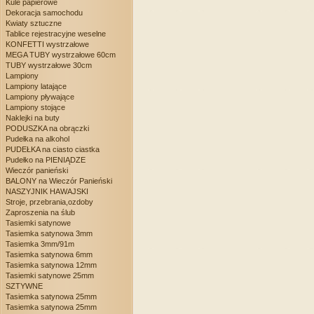
Kule papierowe
Dekoracja samochodu
Kwiaty sztuczne
Tablice rejestracyjne weselne
KONFETTI wystrzałowe
MEGA TUBY wystrzałowe 60cm
TUBY wystrzałowe 30cm
Lampiony
Lampiony latające
Lampiony pływające
Lampiony stojące
Naklejki na buty
PODUSZKA na obrączki
Pudełka na alkohol
PUDEŁKA na ciasto ciastka
Pudełko na PIENIĄDZE
Wieczór panieński
BALONY na Wieczór Panieński
NASZYJNIK HAWAJSKI
Stroje, przebrania,ozdoby
Zaproszenia na ślub
Tasiemki satynowe
Tasiemka satynowa 3mm
Tasiemka 3mm/91m
Tasiemka satynowa 6mm
Tasiemka satynowa 12mm
Tasiemki satynowe 25mm
SZTYWNE
Tasiemka satynowa 25mm
Tasiemka satynowa 25mm