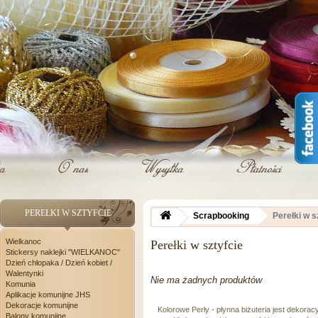
PEREŁKI W SZTYFCIE
Scrapbooking
Perełki w s
Wielkanoc
Perełki w sztyfcie
Stickersy naklejki "WIELKANOC"
Dzień chłopaka / Dzień kobiet /
Walentynki
Nie ma żadnych produktów
Komunia
Aplikacje komunijne JHS
Dekoracje komunijne
Kolorowe Perły - płynna biżuteria jest dekora
Balony komunijne