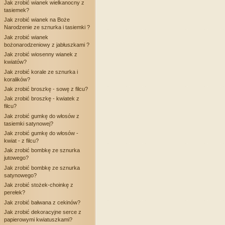
Jak zrobić wianek wielkanocny z
tasiemek?
Jak zrobić wianek na Boże
Narodzenie ze sznurka i tasiemki ?
Jak zrobić wianek
bożonarodzeniowy z jabłuszkami ?
Jak zrobić wiosenny wianek z
kwiatów?
Jak zrobić korale ze sznurka i
koralików?
Jak zrobić broszkę - sowę z filcu?
Jak zrobić broszkę - kwiatek z
filcu?
Jak zrobić gumkę do włosów z
tasiemki satynowej?
Jak zrobić gumkę do włosów -
kwiat - z filcu?
Jak zrobić bombkę ze sznurka
jutowego?
Jak zrobić bombkę ze sznurka
satynowego?
Jak zrobić stożek-choinkę z
perełek?
Jak zrobić bałwana z cekinów?
Jak zrobić dekoracyjne serce z
papierowymi kwiatuszkami?