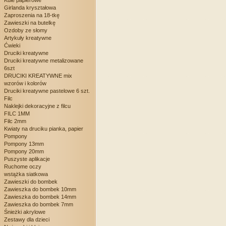
Kule papierowe
Girlanda kryształowa
Zaproszenia na 18-tkę
Zawieszki na butelkę
Ozdoby ze słomy
Artykuły kreatywne
Ćwieki
Druciki kreatywne
Druciki kreatywne metalizowane
6szt
DRUCIKI KREATYWNE mix
wzorów i kolorów
Druciki kreatywne pastelowe 6 szt.
Filc
Naklejki dekoracyjne z filcu
FILC 1MM
Filc 2mm
Kwiaty na druciku pianka, papier
Pompony
Pompony 13mm
Pompony 20mm
Puszyste aplikacje
Ruchome oczy
wstążka siatkowa
Zawieszki do bombek
Zawieszka do bombek 10mm
Zawieszka do bombek 14mm
Zawieszka do bombek 7mm
Śnieżki akrylowe
Zestawy dla dzieci