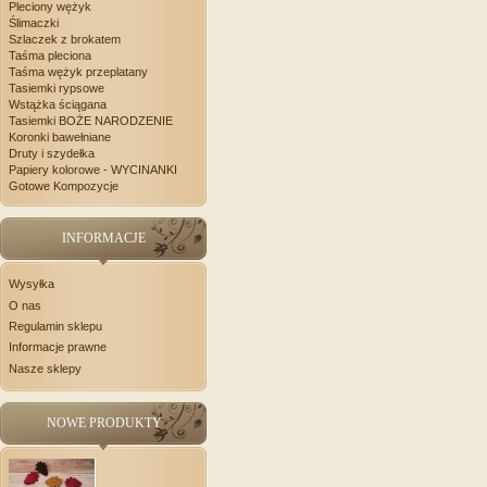
Pleciony wężyk
Ślimaczki
Szlaczek z brokatem
Taśma pleciona
Taśma wężyk przeplatany
Tasiemki rypsowe
Wstążka ściągana
Tasiemki BOŻE NARODZENIE
Koronki bawełniane
Druty i szydełka
Papiery kolorowe - WYCINANKI
Gotowe Kompozycje
INFORMACJE
Wysyłka
O nas
Regulamin sklepu
Informacje prawne
Nasze sklepy
NOWE PRODUKTY