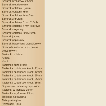
Sznurek brokatowy 2.5mm
Sznurek metalizowany
Sznurek oplatany 3,2mm
Sznurek oplatany 7mm
Sznurek oplatany 7mm 1mb
Sznurek z drutem
Sznurek oplatany 5 mm / 10mb
Sznurek oplatany 7 mm kolorowe
Sznurek satynowy
Sznurek oplatany 3mm/10mb
Sznurek jutowy
Sznurek papierowy
Sznurek bawełniany dwukolorowy
Sznurki bawełniane z rdzeniem
poliestrowym
Tasiemki ozdobne
Kratka
Kropki
Tasiemka duże kropki
Tasiemka ozdobna w kropki 12mm
Tasiemka ozdobna w kropki 12mm
Tasiemka ozdobna w kropki 25mm
Tasiemka ozdobna w kropki 25mm
Tasiemka ozdobna w kropki 6mm
Szyfonowa z atłasowym paskiem
Tasiemki szyfonowe 15mm
Tasiemka szyfonowa 25mm
tasiemka nakrapiana
Taśmy tekstylne
Kwiatuszki Fiore