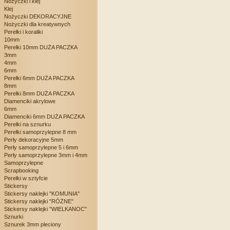
Nożyczki i klej
Klej
Nożyczki DEKORACYJNE
Nożyczki dla kreatywnych
Perełki i koraliki
10mm
Perełki 10mm DUŻA PACZKA
3mm
4mm
6mm
Perełki 6mm DUŻA PACZKA
8mm
Perełki 8mm DUŻA PACZKA
Diamenciki akrylowe
6mm
Diamenciki 6mm DUŻA PACZKA
Perełki na sznurku
Perełki samoprzylepne 8 mm
Perły dekoracyjne 5mm
Perły samoprzylepne 5 i 6mm
Perły samoprzylepne 3mm i 4mm
Samoprzylepne
Scrapbooking
Perełki w sztyfcie
Stickersy
Stickersy naklejki "KOMUNIA"
Stickersy naklejki "RÓŻNE"
Stickersy naklejki "WIELKANOC"
Sznurki
Sznurek 3mm pleciony