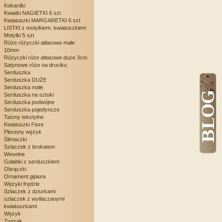
Kokardki
Kwiatki NAGIETKI 6 szt
Kwiatuszki MARGARETKI 6 szt
LISTKI z motylkiem, kwiatuszkiem
Motylki 5 szt
Róże różyczki atłasowe małe
10mm
Różyczki róże atłasowe duże 3cm
Satynowe róże na druciku
Serduszka
Serduszka DUŻE
Serduszka małe
Serduszka na sztuki
Serduszka podwójne
Serduszka pojedyncze
Taśmy tekstylne
Kwiatuszki Fiore
Pleciony wężyk
Ślimaczki
Szlaczek z brokatem
Weselne
Gołabki z serduszkiem
Obrączki
Ornament gipiura
Wężyki frędzle
Szlaczek z dziurkami
szlaczek z wytłaczanymi
kwiatuszkami
Wężyk
Zygzak