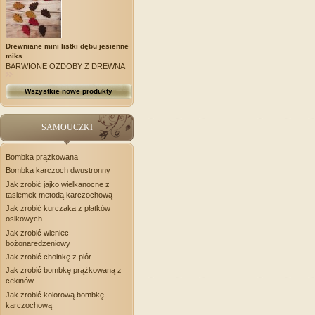
Drewniane mini listki dębu jesienne
miks...
BARWIONE OZDOBY Z DREWNA
Wszystkie nowe produkty
SAMOUCZKI
Bombka prążkowana
Bombka karczoch dwustronny
Jak zrobić jajko wielkanocne z
tasiemek metodą karczochową
Jak zrobić kurczaka z płatków
osikowych
Jak zrobić wieniec
bożonaredzeniowy
Jak zrobić choinkę z piór
Jak zrobić bombkę prążkowaną z
cekinów
Jak zrobić kolorową bombkę
karczochową