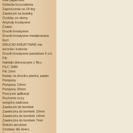
Kule papierowe
Girlanda kryształowa
Zaproszenia na 18-tkę
Zawieszki na butelkę
Ozdoby ze słomy
Artykuły kreatywne
Ćwieki
Druciki kreatywne
Druciki kreatywne metalizowane
6szt
DRUCIKI KREATYWNE mix
wzorów i kolorów
Druciki kreatywne pastelowe 6 szt.
Filc
Naklejki dekoracyjne z filcu
FILC 1MM
Filc 2mm
Kwiaty na druciku pianka, papier
Pompony
Pompony 13mm
Pompony 20mm
Puszyste aplikacje
Ruchome oczy
wstążka siatkowa
Zawieszki do bombek
Zawieszka do bombek 10mm
Zawieszka do bombek 14mm
Zawieszka do bombek 7mm
Śnieżki akrylowe
Zestawy dla dzieci