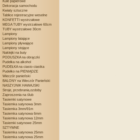
Kule papierowe
Dekoracja samochodu
Kwiaty sztuczne
Tablice rejestracyjne weselne
KONFETTI wystrzałowe
MEGA TUBY wystrzałowe 60cm
TUBY wystrzałowe 30cm
Lampiony
Lampiony latające
Lampiony pływające
Lampiony stojące
Naklejki na buty
PODUSZKA na obrączki
Pudełka na alkohol
PUDEŁKA na ciasto ciastka
Pudełko na PIENIĄDZE
Wieczór panieński
BALONY na Wieczór Panieński
NASZYJNIK HAWAJSKI
Stroje, przebrania,ozdoby
Zaproszenia na ślub
Tasiemki satynowe
Tasiemka satynowa 3mm
Tasiemka 3mm/91m
Tasiemka satynowa 6mm
Tasiemka satynowa 12mm
Tasiemki satynowe 25mm
SZTYWNE
Tasiemka satynowa 25mm
Tasiemka satynowa 25mm