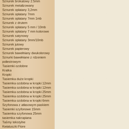
Sznurek brokatowy 2.5mm
Sznurek metalizowany
Sznurek oplatany 3,2mm
Sznurek oplatany 7mm
Sznurek oplatany 7mm 1mb
Sznurek z drutem
Sznurek oplatany 5 mm / 10mb
Sznurek oplatany 7 mm kolorowe
Sznurek satynowy
Sznurek oplatany 3mm/10mb
Sznurek jutowy
Sznurek papierowy
Sznurek bawełniany dwukolorowy
Sznurki bawełniane z rdzeniem
poliestrowym
Tasiemki ozdobne
Kratka
Kropki
Tasiemka duże kropki
Tasiemka ozdobna w kropki 12mm
Tasiemka ozdobna w kropki 12mm
Tasiemka ozdobna w kropki 25mm
Tasiemka ozdobna w kropki 25mm
Tasiemka ozdobna w kropki 6mm
Szyfonowa z atłasowym paskiem
Tasiemki szyfonowe 15mm
Tasiemka szyfonowa 25mm
tasiemka nakrapiana
Taśmy tekstylne
Kwiatuszki Fiore