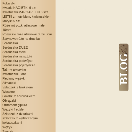
Kokardki
Kwiatki NAGIETKI 6 szt
Kwiatuszki MARGARETKI 6 szt
LISTKI z motylkiem, kwiatuszkiem
Motylki 5 szt
Róże różyczki atłasowe małe
10mm
Różyczki róże atłasowe duże 3cm
Satynowe róże na druciku
Serduszka
Serduszka DUŻE
Serduszka małe
Serduszka na sztuki
Serduszka podwójne
Serduszka pojedyncze
Taśmy tekstylne
Kwiatuszki Fiore
Pleciony wężyk
Ślimaczki
Szlaczek z brokatem
Weselne
Gołabki z serduszkiem
Obrączki
Ornament gipiura
Wężyki frędzle
Szlaczek z dziurkami
szlaczek z wytłaczanymi
kwiatuszkami
Wężyk
Zygzak