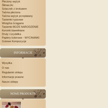
Pleciony wężyk
Ślimaczki
Szlaczek z brokatem
Taśma pleciona
Taśma wężyk przeplatany
Tasiemki rypsowe
Wstążka ściągana
Tasiemki BOŻE NARODZENIE
Koronki bawełniane
Druty i szydełka
Papiery kolorowe - WYCINANKI
Gotowe Kompozycje
INFORMACJE
Wysyłka
O nas
Regulamin sklepu
Informacje prawne
Nasze sklepy
NOWE PRODUKTY