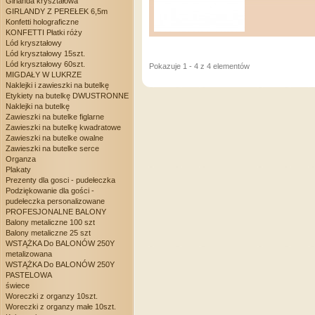
Girlanda kryształowa
GIRLANDY Z PEREŁEK 6,5m
Konfetti holograficzne
KONFETTI Płatki róży
Lód kryształowy
Lód kryształowy 15szt.
Lód kryształowy 60szt.
Pokazuje 1 - 4 z 4 elementów
MIGDAŁY W LUKRZE
Naklejki i zawieszki na butelkę
Etykiety na butelkę DWUSTRONNE
Naklejki na butelkę
Zawieszki na butelke figlarne
Zawieszki na butelkę kwadratowe
Zawieszki na butelke owalne
Zawieszki na butelke serce
Organza
Plakaty
Prezenty dla gosci - pudełeczka
Podziękowanie dla gości -
pudełeczka personalizowane
PROFESJONALNE BALONY
Balony metaliczne 100 szt
Balony metaliczne 25 szt
WSTĄŻKA Do BALONÓW 250Y
metalizowana
WSTĄŻKA Do BALONÓW 250Y
PASTELOWA
świece
Woreczki z organzy 10szt.
Woreczki z organzy małe 10szt.