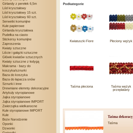
Girlandy z perełek 6,5m
Podkategorie
Lód kryształowy
Lód kryształowy 15 szt.
Lód kryształowy 60 szt.
Serwetki komunijne
Kule papierowe
Girlanda kryształowa
Pudełka na ciasto
Stickersy komunijne
Kwiatuszki Fiore
Pleciony wężyk
Zaproszenia
Kwiaty sztuczne
Liście i gałązki sztuczne
Główki kwiatów sztucznych
Kwiaty sztuczne z łodygą
Makrama - bazy do
koszyka/sznurki
Baza do koszyka
Baza do łapacza snów
Sznurki i inne
Taśma pleciona
Taśma wężyk
Drewniane elemnty dekoracyjne
przeplatany
Artykuly styropianowe
Jajka styropianowe
Jajka styropianowe IMPORT
Zwierzątka wielkanocne
Kule styropianowe IMPORT
Kule
Taśma dekoracyj
Boże Narodzenie
Taśma
Oponki
Dzwonki
Gwiazdki