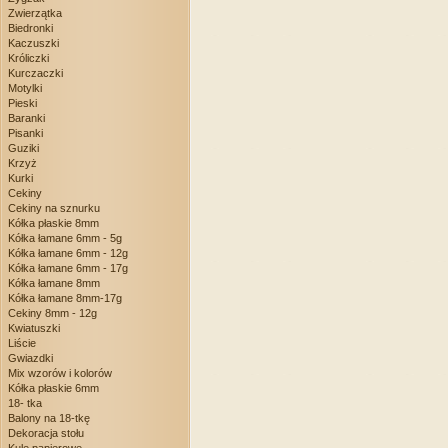
Zwierzątka
Biedronki
Kaczuszki
Króliczki
Kurczaczki
Motylki
Pieski
Baranki
Pisanki
Guziki
Krzyż
Kurki
Cekiny
Cekiny na sznurku
Kółka płaskie 8mm
Kółka łamane 6mm - 5g
Kółka łamane 6mm - 12g
Kółka łamane 6mm - 17g
Kółka łamane 8mm
Kółka łamane 8mm-17g
Cekiny 8mm - 12g
Kwiatuszki
Liście
Gwiazdki
Mix wzorów i kolorów
Kółka płaskie 6mm
18- tka
Balony na 18-tkę
Dekoracja stołu