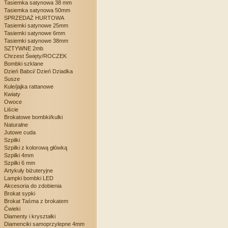
Tasiemka satynowa 38 mm
Tasiemka satynowa 50mm
SPRZEDAŻ HURTOWA
Tasiemki satynowe 25mm
Tasiemki satynowe 6mm
Tasiemki satynowe 38mm
SZTYWNE 2mb
Chrzest Święty/ROCZEK
Bombki szklane
Dzień Babci/ Dzień Dziadka
Susze
Kule/jajka rattanowe
Kwiaty
Owoce
Liście
Brokatowe bombki/kulki
Naturalne
Jutowe cuda
Szpilki
Szpilki z kolorową główką
Szpilki 4mm
Szpilki 6 mm
Artykuły biżuteryjne
Lampki bombki LED
Akcesoria do zdobienia
Brokat sypki
Brokat Taśma z brokatem
Ćwieki
Diamenty i kryształki
Diamenciki samoprzylepne 4mm