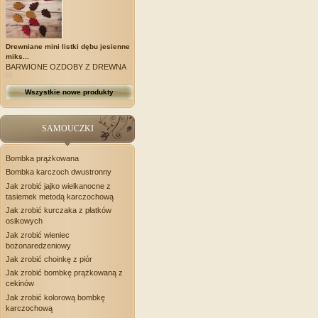
Drewniane mini listki dębu jesienne
miks...
BARWIONE OZDOBY Z DREWNA
Wszystkie nowe produkty
SAMOUCZKI
Bombka prążkowana
Bombka karczoch dwustronny
Jak zrobić jajko wielkanocne z
tasiemek metodą karczochową
Jak zrobić kurczaka z płatków
osikowych
Jak zrobić wieniec
bożonaredzeniowy
Jak zrobić choinkę z piór
Jak zrobić bombkę prążkowaną z
cekinów
Jak zrobić kolorową bombkę
karczochową