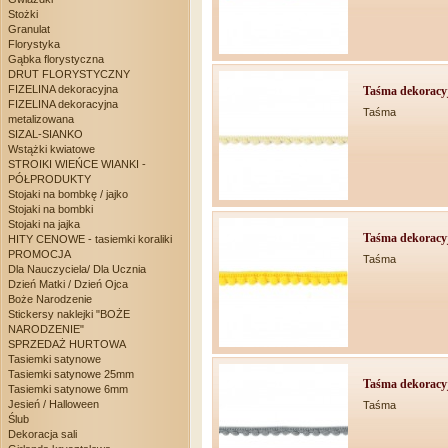
Stożki
Granulat
Florystyka
Gąbka florystyczna
DRUT FLORYSTYCZNY
FIZELINA dekoracyjna
Taśma dekoracyj
FIZELINA dekoracyjna
Taśma
metalizowana
SIZAL-SIANKO
Wstążki kwiatowe
STROIKI WIEŃCE WIANKI -
PÓŁPRODUKTY
Stojaki na bombkę / jajko
Stojaki na bombki
Stojaki na jajka
Taśma dekoracyj
HITY CENOWE - tasiemki koraliki
PROMOCJA
Taśma
Dla Nauczyciela/ Dla Ucznia
Dzień Matki / Dzień Ojca
Boże Narodzenie
Stickersy naklejki "BOŻE
NARODZENIE"
SPRZEDAŻ HURTOWA
Tasiemki satynowe
Tasiemki satynowe 25mm
Taśma dekoracyj
Tasiemki satynowe 6mm
Jesień / Halloween
Taśma
Ślub
Dekoracja sali