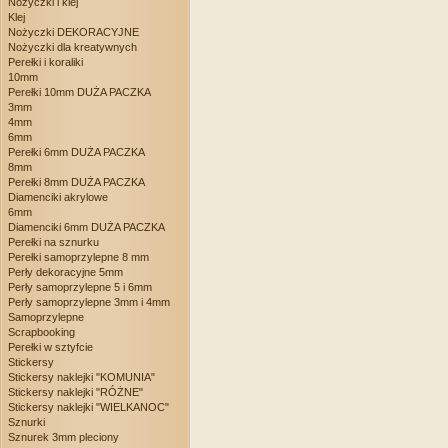
Nożyczki i klej
Klej
Nożyczki DEKORACYJNE
Nożyczki dla kreatywnych
Perełki i koraliki
10mm
Perełki 10mm DUŻA PACZKA
3mm
4mm
6mm
Perełki 6mm DUŻA PACZKA
8mm
Perełki 8mm DUŻA PACZKA
Diamenciki akrylowe
6mm
Diamenciki 6mm DUŻA PACZKA
Perełki na sznurku
Perełki samoprzylepne 8 mm
Perły dekoracyjne 5mm
Perły samoprzylepne 5 i 6mm
Perły samoprzylepne 3mm i 4mm
Samoprzylepne
Scrapbooking
Perełki w sztyfcie
Stickersy
Stickersy naklejki "KOMUNIA"
Stickersy naklejki "RÓŻNE"
Stickersy naklejki "WIELKANOC"
Sznurki
Sznurek 3mm pleciony