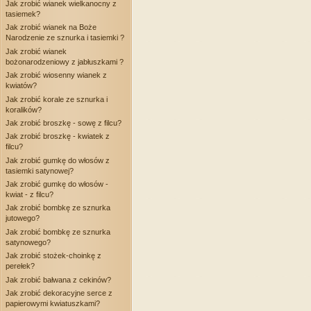
Jak zrobić wianek wielkanocny z
tasiemek?
Jak zrobić wianek na Boże
Narodzenie ze sznurka i tasiemki ?
Jak zrobić wianek
bożonarodzeniowy z jabłuszkami ?
Jak zrobić wiosenny wianek z
kwiatów?
Jak zrobić korale ze sznurka i
koralików?
Jak zrobić broszkę - sowę z filcu?
Jak zrobić broszkę - kwiatek z
filcu?
Jak zrobić gumkę do włosów z
tasiemki satynowej?
Jak zrobić gumkę do włosów -
kwiat - z filcu?
Jak zrobić bombkę ze sznurka
jutowego?
Jak zrobić bombkę ze sznurka
satynowego?
Jak zrobić stożek-choinkę z
perełek?
Jak zrobić bałwana z cekinów?
Jak zrobić dekoracyjne serce z
papierowymi kwiatuszkami?