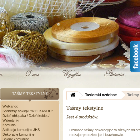
TAŚMY TEKSTYLNE
Tasiemki ozdobne
Taśmy 
Wielkanoc
Taśmy tekstylne
Stickersy naklejki "WIELKANOC"
Dzień chłopaka / Dzień kobiet /
Jest 4 produktów.
Walentynki
Komunia
Aplikacje komunijne JHS
Ozdobne taśmy dekoracyjne w różnych wzorac
Dekoracje komunijne
rodzaju rękodziele jak i krawiectwie.
Balony komunijne