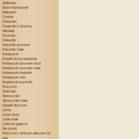
Aplikacje
Boże Narodzenie
Bałwanki
Choinki
Gwiazdki
Gwiazdki z dziurką
Mikołaje
Dzwonki
Kokardki
Kokardki ażurowe
Kokardki małe
Kwiatuszki
Kwiatki do przeplatania
Kwiatuszki ażurowe duże
Kwiatuszki ażurowe małe
Kwiatuszki malutkie
Kwiatuszki mini
Kwiatuszki prymulki
Różyczki
Stokrotki
Słoneczniki
Słoneczniki małe
Kwiatki tłoczone
Liście
Liście duże
Listki małe
Listki na gałązce
Na sztuki
Różyczki z listkami atłasowe 10
mm