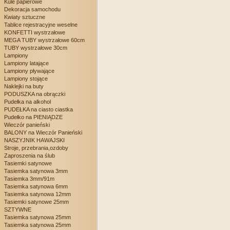
Kule papierowe
Dekoracja samochodu
Kwiaty sztuczne
Tablice rejestracyjne weselne
KONFETTI wystrzałowe
MEGA TUBY wystrzałowe 60cm
TUBY wystrzałowe 30cm
Lampiony
Lampiony latające
Lampiony pływające
Lampiony stojące
Naklejki na buty
PODUSZKA na obrączki
Pudełka na alkohol
PUDEŁKA na ciasto ciastka
Pudełko na PIENIĄDZE
Wieczór panieński
BALONY na Wieczór Panieński
NASZYJNIK HAWAJSKI
Stroje, przebrania,ozdoby
Zaproszenia na ślub
Tasiemki satynowe
Tasiemka satynowa 3mm
Tasiemka 3mm/91m
Tasiemka satynowa 6mm
Tasiemka satynowa 12mm
Tasiemki satynowe 25mm
SZTYWNE
Tasiemka satynowa 25mm
Tasiemka satynowa 25mm