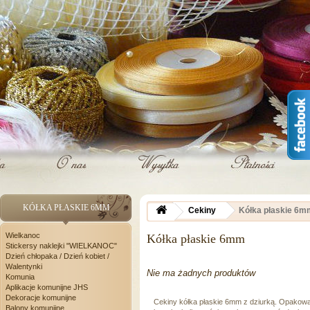
KÓŁKA PŁASKIE 6MM
Cekiny
Kółka płaskie 6m
Wielkanoc
Kółka płaskie 6mm
Stickersy naklejki "WIELKANOC"
Dzień chłopaka / Dzień kobiet /
Walentynki
Nie ma żadnych produktów
Komunia
Aplikacje komunijne JHS
Dekoracje komunijne
Cekiny kółka płaskie 6mm z dziurką. Opakowan
Balony komunijne