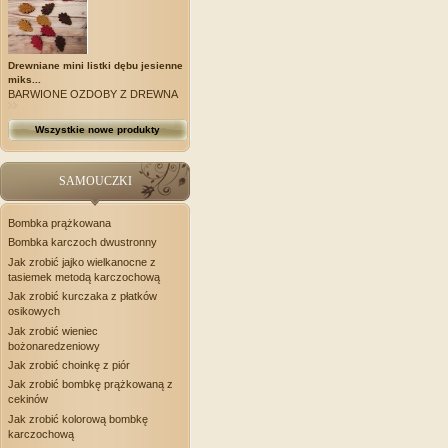
Drewniane mini listki dębu jesienne
miks...
BARWIONE OZDOBY Z DREWNA
Wszystkie nowe produkty
SAMOUCZKI
Bombka prążkowana
Bombka karczoch dwustronny
Jak zrobić jajko wielkanocne z
tasiemek metodą karczochową
Jak zrobić kurczaka z płatków
osikowych
Jak zrobić wieniec
bożonaredzeniowy
Jak zrobić choinkę z piór
Jak zrobić bombkę prążkowaną z
cekinów
Jak zrobić kolorową bombkę
karczochową