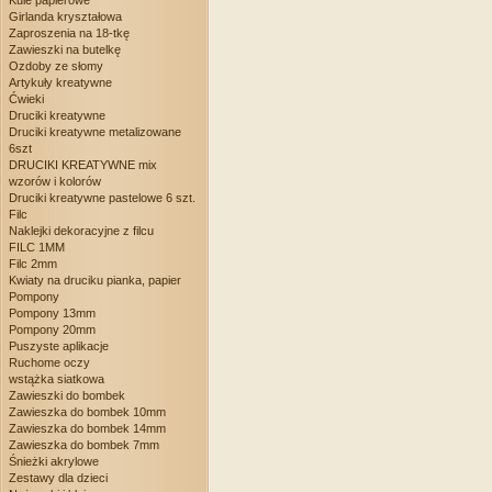
Kule papierowe
Girlanda kryształowa
Zaproszenia na 18-tkę
Zawieszki na butelkę
Ozdoby ze słomy
Artykuły kreatywne
Ćwieki
Druciki kreatywne
Druciki kreatywne metalizowane
6szt
DRUCIKI KREATYWNE mix
wzorów i kolorów
Druciki kreatywne pastelowe 6 szt.
Filc
Naklejki dekoracyjne z filcu
FILC 1MM
Filc 2mm
Kwiaty na druciku pianka, papier
Pompony
Pompony 13mm
Pompony 20mm
Puszyste aplikacje
Ruchome oczy
wstążka siatkowa
Zawieszki do bombek
Zawieszka do bombek 10mm
Zawieszka do bombek 14mm
Zawieszka do bombek 7mm
Śnieżki akrylowe
Zestawy dla dzieci