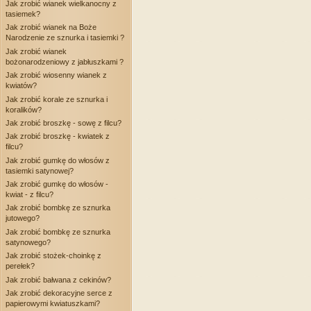
Jak zrobić wianek wielkanocny z
tasiemek?
Jak zrobić wianek na Boże
Narodzenie ze sznurka i tasiemki ?
Jak zrobić wianek
bożonarodzeniowy z jabłuszkami ?
Jak zrobić wiosenny wianek z
kwiatów?
Jak zrobić korale ze sznurka i
koralików?
Jak zrobić broszkę - sowę z filcu?
Jak zrobić broszkę - kwiatek z
filcu?
Jak zrobić gumkę do włosów z
tasiemki satynowej?
Jak zrobić gumkę do włosów -
kwiat - z filcu?
Jak zrobić bombkę ze sznurka
jutowego?
Jak zrobić bombkę ze sznurka
satynowego?
Jak zrobić stożek-choinkę z
perełek?
Jak zrobić bałwana z cekinów?
Jak zrobić dekoracyjne serce z
papierowymi kwiatuszkami?