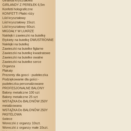
Girlanda kryształowa
GIRLANDY Z PEREŁEK 6,5m
Konfetti holograficzne
KONFETTI Płatki róży
Lód kryształowy
Lód kryształowy 15szt.
Lód kryształowy 60szt.
MIGDAŁY W LUKRZE
Naklejki i zawieszki na butelkę
Etykiety na butelkę DWUSTRONNE
Naklejki na butelkę
Zawieszki na butelke figlarne
Zawieszki na butelkę kwadratowe
Zawieszki na butelke owalne
Zawieszki na butelke serce
Organza
Plakaty
Prezenty dla gosci - pudełeczka
Podziękowanie dla gości -
pudełeczka personalizowane
PROFESJONALNE BALONY
Balony metaliczne 100 szt
Balony metaliczne 25 szt
WSTĄŻKA Do BALONÓW 250Y
metalizowana
WSTĄŻKA Do BALONÓW 250Y
PASTELOWA
świece
Woreczki z organzy 10szt.
Woreczki z organzy małe 10szt.