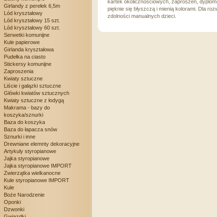
kartek okolicznościowych, zaproszeń, dyplomó
Girlandy z perełek 6,5m
pięknie się błyszczą i mienią kolorami. Dla roz
Lód kryształowy
zdolności manualnych dzieci.
Lód kryształowy 15 szt.
Lód kryształowy 60 szt.
Serwetki komunijne
Kule papierowe
Girlanda kryształowa
Pudełka na ciasto
Stickersy komunijne
Zaproszenia
Kwiaty sztuczne
Liście i gałązki sztuczne
Główki kwiatów sztucznych
Kwiaty sztuczne z łodygą
Makrama - bazy do
koszyka/sznurki
Baza do koszyka
Baza do łapacza snów
Sznurki i inne
Drewniane elemnty dekoracyjne
Artykuly styropianowe
Jajka styropianowe
Jajka styropianowe IMPORT
Zwierzątka wielkanocne
Kule styropianowe IMPORT
Kule
Boże Narodzenie
Oponki
Dzwonki
Gwiazdki