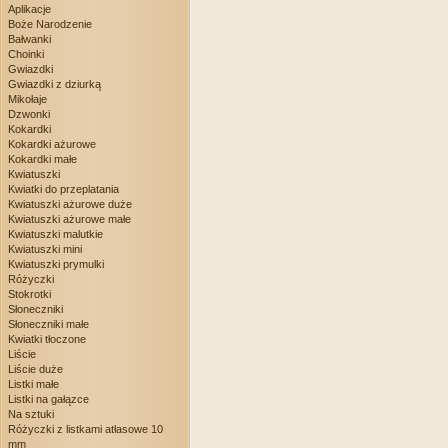
Aplikacje
Boże Narodzenie
Bałwanki
Choinki
Gwiazdki
Gwiazdki z dziurką
Mikołaje
Dzwonki
Kokardki
Kokardki ażurowe
Kokardki małe
Kwiatuszki
Kwiatki do przeplatania
Kwiatuszki ażurowe duże
Kwiatuszki ażurowe małe
Kwiatuszki malutkie
Kwiatuszki mini
Kwiatuszki prymulki
Różyczki
Stokrotki
Słoneczniki
Słoneczniki małe
Kwiatki tłoczone
Liście
Liście duże
Listki małe
Listki na gałązce
Na sztuki
Różyczki z listkami atłasowe 10
mm