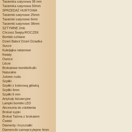
Tasiemka satynowa 38 mm
Tasiemka satynowa 50mm
SPRZEDAŻ HURTOWA
Tasiemki satynowe 25mm
Tasiemki satynowe 6mm
Tasiemki satynowe 38mm
SZTYWNE 2mb
Chrzest Święty/ROCZEK
Bombki szklane
Dzień Babci/ Dzień Dziadka
Susze
Kule/jajka rattanowe
Kwiaty
Owoce
Liście
Brokatowe bombki/kulki
Naturalne
Jutowe cuda
Szpilki
Szpilki z kolorową główką
Szpilki 4mm
Szpilki 6 mm
Artykuły biżuteryjne
Lampki bombki LED
Akcesoria do zdobienia
Brokat sypki
Brokat Taśma z brokatem
Ćwieki
Diamenty i kryształki
Diamenciki samoprzylepne 4mm