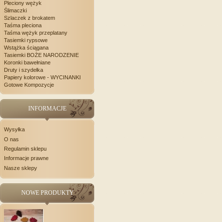
Pleciony wężyk
Ślimaczki
Szlaczek z brokatem
Taśma pleciona
Taśma wężyk przeplatany
Tasiemki rypsowe
Wstążka ściągana
Tasiemki BOŻE NARODZENIE
Koronki bawełniane
Druty i szydełka
Papiery kolorowe - WYCINANKI
Gotowe Kompozycje
INFORMACJE
Wysyłka
O nas
Regulamin sklepu
Informacje prawne
Nasze sklepy
NOWE PRODUKTY