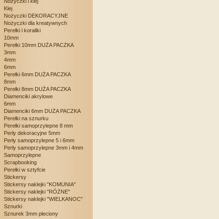
Nożyczki i klej
Klej
Nożyczki DEKORACYJNE
Nożyczki dla kreatywnych
Perełki i koraliki
10mm
Perełki 10mm DUŻA PACZKA
3mm
4mm
6mm
Perełki 6mm DUŻA PACZKA
8mm
Perełki 8mm DUŻA PACZKA
Diamenciki akrylowe
6mm
Diamenciki 6mm DUŻA PACZKA
Perełki na sznurku
Perełki samoprzylepne 8 mm
Perły dekoracyjne 5mm
Perły samoprzylepne 5 i 6mm
Perły samoprzylepne 3mm i 4mm
Samoprzylepne
Scrapbooking
Perełki w sztyfcie
Stickersy
Stickersy naklejki "KOMUNIA"
Stickersy naklejki "RÓŻNE"
Stickersy naklejki "WIELKANOC"
Sznurki
Sznurek 3mm pleciony