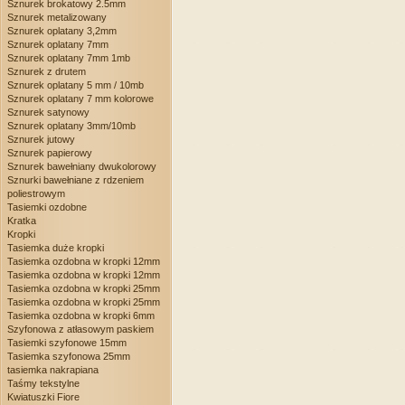
Sznurek brokatowy 2.5mm
Sznurek metalizowany
Sznurek oplatany 3,2mm
Sznurek oplatany 7mm
Sznurek oplatany 7mm 1mb
Sznurek z drutem
Sznurek oplatany 5 mm / 10mb
Sznurek oplatany 7 mm kolorowe
Sznurek satynowy
Sznurek oplatany 3mm/10mb
Sznurek jutowy
Sznurek papierowy
Sznurek bawełniany dwukolorowy
Sznurki bawełniane z rdzeniem
poliestrowym
Tasiemki ozdobne
Kratka
Kropki
Tasiemka duże kropki
Tasiemka ozdobna w kropki 12mm
Tasiemka ozdobna w kropki 12mm
Tasiemka ozdobna w kropki 25mm
Tasiemka ozdobna w kropki 25mm
Tasiemka ozdobna w kropki 6mm
Szyfonowa z atłasowym paskiem
Tasiemki szyfonowe 15mm
Tasiemka szyfonowa 25mm
tasiemka nakrapiana
Taśmy tekstylne
Kwiatuszki Fiore