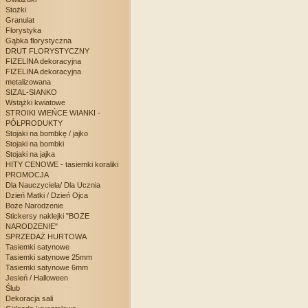
Stożki
Granulat
Florystyka
Gąbka florystyczna
DRUT FLORYSTYCZNY
FIZELINA dekoracyjna
FIZELINA dekoracyjna
metalizowana
SIZAL-SIANKO
Wstążki kwiatowe
STROIKI WIEŃCE WIANKI -
PÓŁPRODUKTY
Stojaki na bombkę / jajko
Stojaki na bombki
Stojaki na jajka
HITY CENOWE - tasiemki koraliki
PROMOCJA
Dla Nauczyciela/ Dla Ucznia
Dzień Matki / Dzień Ojca
Boże Narodzenie
Stickersy naklejki "BOŻE
NARODZENIE"
SPRZEDAŻ HURTOWA
Tasiemki satynowe
Tasiemki satynowe 25mm
Tasiemki satynowe 6mm
Jesień / Halloween
Ślub
Dekoracja sali