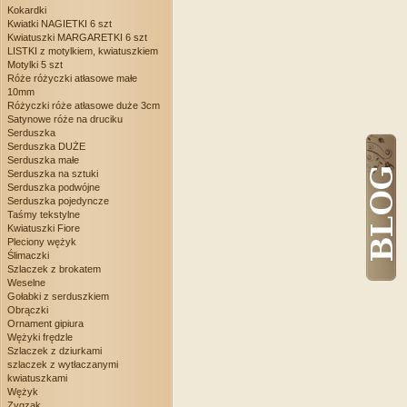
Kokardki
Kwiatki NAGIETKI 6 szt
Kwiatuszki MARGARETKI 6 szt
LISTKI z motylkiem, kwiatuszkiem
Motylki 5 szt
Róże różyczki atłasowe małe
10mm
Różyczki róże atłasowe duże 3cm
Satynowe róże na druciku
Serduszka
Serduszka DUŻE
Serduszka małe
Serduszka na sztuki
Serduszka podwójne
Serduszka pojedyncze
Taśmy tekstylne
Kwiatuszki Fiore
Pleciony wężyk
Ślimaczki
Szlaczek z brokatem
Weselne
Gołabki z serduszkiem
Obrączki
Ornament gipiura
Wężyki frędzle
Szlaczek z dziurkami
szlaczek z wytłaczanymi
kwiatuszkami
Wężyk
Zygzak