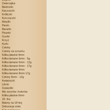
Zwierzątka
Biedronki
Kaczuszki
Króliczki
Kurczaczki
Motylki
Pieski
Baranki
Pisanki
Guziki
Krzyż
Kurki
Cekiny
Cekiny na sznurku
Kółka płaskie 8mm
Kółka łamane 6mm - 5g
Kółka łamane 6mm - 12g
Kółka łamane 6mm - 17g
Kółka łamane 8mm
Kółka łamane 8mm-17g
Cekiny 8mm - 12g
Kwiatuszki
Liście
Gwiazdki
Mix wzorów i kolorów
Kółka płaskie 6mm
18- tka
Balony na 18-tkę
Dekoracja stołu