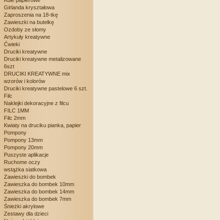
Kule papierowe
Girlanda kryształowa
Zaproszenia na 18-tkę
Zawieszki na butelkę
Ozdoby ze słomy
Artykuły kreatywne
Ćwieki
Druciki kreatywne
Druciki kreatywne metalizowane
6szt
DRUCIKI KREATYWNE mix
wzorów i kolorów
Druciki kreatywne pastelowe 6 szt.
Filc
Naklejki dekoracyjne z filcu
FILC 1MM
Filc 2mm
Kwiaty na druciku pianka, papier
Pompony
Pompony 13mm
Pompony 20mm
Puszyste aplikacje
Ruchome oczy
wstążka siatkowa
Zawieszki do bombek
Zawieszka do bombek 10mm
Zawieszka do bombek 14mm
Zawieszka do bombek 7mm
Śnieżki akrylowe
Zestawy dla dzieci