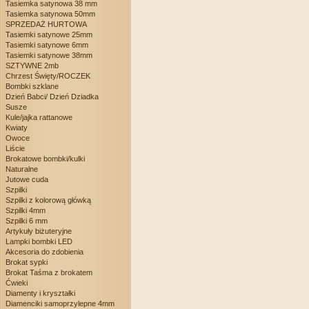
Tasiemka satynowa 38 mm
Tasiemka satynowa 50mm
SPRZEDAŻ HURTOWA
Tasiemki satynowe 25mm
Tasiemki satynowe 6mm
Tasiemki satynowe 38mm
SZTYWNE 2mb
Chrzest Święty/ROCZEK
Bombki szklane
Dzień Babci/ Dzień Dziadka
Susze
Kule/jajka rattanowe
Kwiaty
Owoce
Liście
Brokatowe bombki/kulki
Naturalne
Jutowe cuda
Szpilki
Szpilki z kolorową główką
Szpilki 4mm
Szpilki 6 mm
Artykuły biżuteryjne
Lampki bombki LED
Akcesoria do zdobienia
Brokat sypki
Brokat Taśma z brokatem
Ćwieki
Diamenty i kryształki
Diamenciki samoprzylepne 4mm