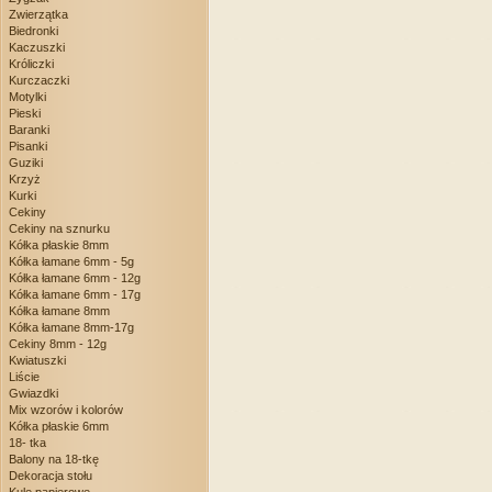
Zwierzątka
Biedronki
Kaczuszki
Króliczki
Kurczaczki
Motylki
Pieski
Baranki
Pisanki
Guziki
Krzyż
Kurki
Cekiny
Cekiny na sznurku
Kółka płaskie 8mm
Kółka łamane 6mm - 5g
Kółka łamane 6mm - 12g
Kółka łamane 6mm - 17g
Kółka łamane 8mm
Kółka łamane 8mm-17g
Cekiny 8mm - 12g
Kwiatuszki
Liście
Gwiazdki
Mix wzorów i kolorów
Kółka płaskie 6mm
18- tka
Balony na 18-tkę
Dekoracja stołu