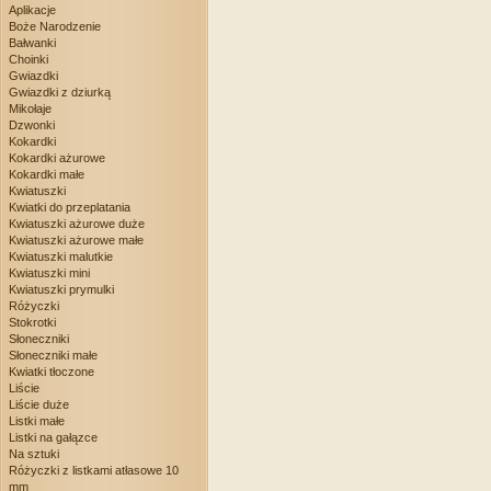
Aplikacje
Boże Narodzenie
Bałwanki
Choinki
Gwiazdki
Gwiazdki z dziurką
Mikołaje
Dzwonki
Kokardki
Kokardki ażurowe
Kokardki małe
Kwiatuszki
Kwiatki do przeplatania
Kwiatuszki ażurowe duże
Kwiatuszki ażurowe małe
Kwiatuszki malutkie
Kwiatuszki mini
Kwiatuszki prymulki
Różyczki
Stokrotki
Słoneczniki
Słoneczniki małe
Kwiatki tłoczone
Liście
Liście duże
Listki małe
Listki na gałązce
Na sztuki
Różyczki z listkami atłasowe 10
mm