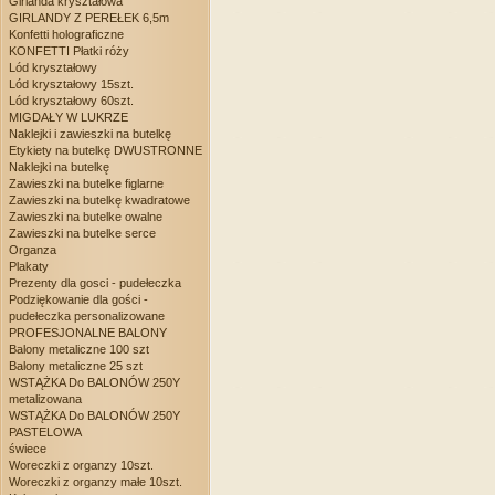
Girlanda kryształowa
GIRLANDY Z PEREŁEK 6,5m
Konfetti holograficzne
KONFETTI Płatki róży
Lód kryształowy
Lód kryształowy 15szt.
Lód kryształowy 60szt.
MIGDAŁY W LUKRZE
Naklejki i zawieszki na butelkę
Etykiety na butelkę DWUSTRONNE
Naklejki na butelkę
Zawieszki na butelke figlarne
Zawieszki na butelkę kwadratowe
Zawieszki na butelke owalne
Zawieszki na butelke serce
Organza
Plakaty
Prezenty dla gosci - pudełeczka
Podziękowanie dla gości -
pudełeczka personalizowane
PROFESJONALNE BALONY
Balony metaliczne 100 szt
Balony metaliczne 25 szt
WSTĄŻKA Do BALONÓW 250Y
metalizowana
WSTĄŻKA Do BALONÓW 250Y
PASTELOWA
świece
Woreczki z organzy 10szt.
Woreczki z organzy małe 10szt.