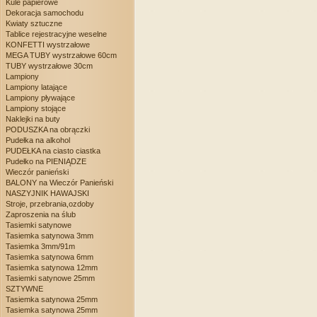
Kule papierowe
Dekoracja samochodu
Kwiaty sztuczne
Tablice rejestracyjne weselne
KONFETTI wystrzałowe
MEGA TUBY wystrzałowe 60cm
TUBY wystrzałowe 30cm
Lampiony
Lampiony latające
Lampiony pływające
Lampiony stojące
Naklejki na buty
PODUSZKA na obrączki
Pudełka na alkohol
PUDEŁKA na ciasto ciastka
Pudełko na PIENIĄDZE
Wieczór panieński
BALONY na Wieczór Panieński
NASZYJNIK HAWAJSKI
Stroje, przebrania,ozdoby
Zaproszenia na ślub
Tasiemki satynowe
Tasiemka satynowa 3mm
Tasiemka 3mm/91m
Tasiemka satynowa 6mm
Tasiemka satynowa 12mm
Tasiemki satynowe 25mm
SZTYWNE
Tasiemka satynowa 25mm
Tasiemka satynowa 25mm