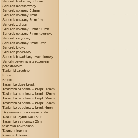
Sznurek brokatowy 2.5mm
Sznurek metalizowany
Sznurek oplatany 3,2mm
Sznurek oplatany 7mm
Sznurek oplatany 7mm 1mb
Sznurek z drutem
Sznurek oplatany 5 mm / 10mb
Sznurek oplatany 7 mm kolorowe
Sznurek satynowy
Sznurek oplatany 3mm/10mb
Sznurek jutowy
Sznurek papierowy
Sznurek bawełniany dwukolorowy
Sznurki bawełniane z rdzeniem
poliestrowym
Tasiemki ozdobne
Kratka
Kropki
Tasiemka duże kropki
Tasiemka ozdobna w kropki 12mm
Tasiemka ozdobna w kropki 12mm
Tasiemka ozdobna w kropki 25mm
Tasiemka ozdobna w kropki 25mm
Tasiemka ozdobna w kropki 6mm
Szyfonowa z atłasowym paskiem
Tasiemki szyfonowe 15mm
Tasiemka szyfonowa 25mm
tasiemka nakrapiana
Taśmy tekstylne
Kwiatuszki Fiore