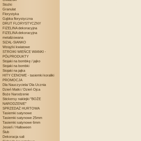
Stożki
Granulat
Florystyka
Gąbka florystyczna
DRUT FLORYSTYCZNY
FIZELINA dekoracyjna
FIZELINA dekoracyjna
metalizowana
SIZAL-SIANKO
Wstążki kwiatowe
STROIKI WIEŃCE WIANKI -
PÓŁPRODUKTY
Stojaki na bombkę / jajko
Stojaki na bombki
Stojaki na jajka
HITY CENOWE - tasiemki koraliki
PROMOCJA
Dla Nauczyciela/ Dla Ucznia
Dzień Matki / Dzień Ojca
Boże Narodzenie
Stickersy naklejki "BOŻE
NARODZENIE"
SPRZEDAŻ HURTOWA
Tasiemki satynowe
Tasiemki satynowe 25mm
Tasiemki satynowe 6mm
Jesień / Halloween
Ślub
Dekoracja sali