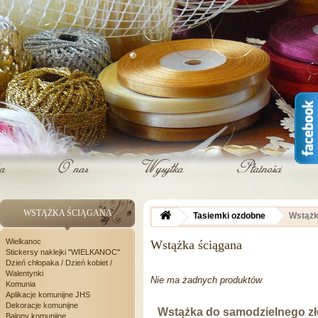
WSTĄŻKA ŚCIĄGANA
Tasiemki ozdobne
Wstążk
Wielkanoc
Wstążka ściągana
Stickersy naklejki "WIELKANOC"
Dzień chłopaka / Dzień kobiet /
Walentynki
Nie ma żadnych produktów
Komunia
Aplikacje komunijne JHS
Dekoracje komunijne
Wstążka do samodzielnego zło
Balony komunijne