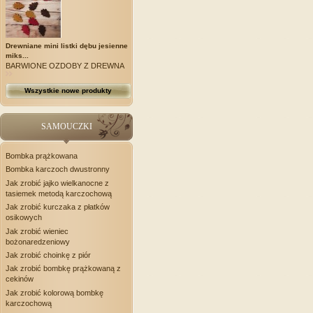
Drewniane mini listki dębu jesienne
miks...
BARWIONE OZDOBY Z DREWNA
Wszystkie nowe produkty
SAMOUCZKI
Bombka prążkowana
Bombka karczoch dwustronny
Jak zrobić jajko wielkanocne z
tasiemek metodą karczochową
Jak zrobić kurczaka z płatków
osikowych
Jak zrobić wieniec
bożonaredzeniowy
Jak zrobić choinkę z piór
Jak zrobić bombkę prążkowaną z
cekinów
Jak zrobić kolorową bombkę
karczochową