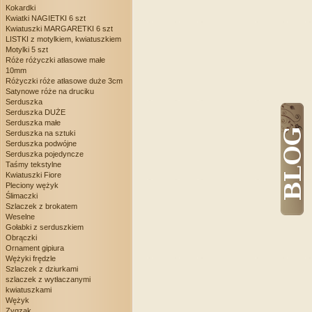
Kokardki
Kwiatki NAGIETKI 6 szt
Kwiatuszki MARGARETKI 6 szt
LISTKI z motylkiem, kwiatuszkiem
Motylki 5 szt
Róże różyczki atłasowe małe
10mm
Różyczki róże atłasowe duże 3cm
Satynowe róże na druciku
Serduszka
Serduszka DUŻE
Serduszka małe
Serduszka na sztuki
Serduszka podwójne
Serduszka pojedyncze
Taśmy tekstylne
Kwiatuszki Fiore
Pleciony wężyk
Ślimaczki
Szlaczek z brokatem
Weselne
Gołabki z serduszkiem
Obrączki
Ornament gipiura
Wężyki frędzle
Szlaczek z dziurkami
szlaczek z wytłaczanymi
kwiatuszkami
Wężyk
Zygzak