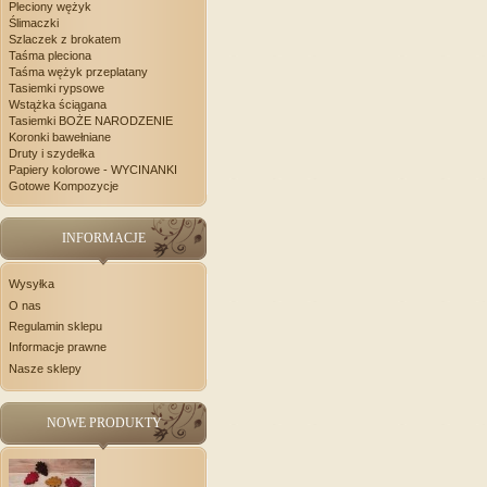
Pleciony wężyk
Ślimaczki
Szlaczek z brokatem
Taśma pleciona
Taśma wężyk przeplatany
Tasiemki rypsowe
Wstążka ściągana
Tasiemki BOŻE NARODZENIE
Koronki bawełniane
Druty i szydełka
Papiery kolorowe - WYCINANKI
Gotowe Kompozycje
INFORMACJE
Wysyłka
O nas
Regulamin sklepu
Informacje prawne
Nasze sklepy
NOWE PRODUKTY