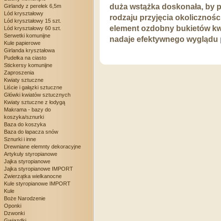
duża wstążka doskonała, by p
Girlandy z perełek 6,5m
Lód kryształowy
rodzaju przyjęcia okolicznoś
Lód kryształowy 15 szt.
element ozdobny bukietów kw
Lód kryształowy 60 szt.
Serwetki komunijne
nadaje efektywnego wyglądu 
Kule papierowe
Girlanda kryształowa
Pudełka na ciasto
Stickersy komunijne
Zaproszenia
Kwiaty sztuczne
Liście i gałązki sztuczne
Główki kwiatów sztucznych
Kwiaty sztuczne z łodygą
Makrama - bazy do
koszyka/sznurki
Baza do koszyka
Baza do łapacza snów
Sznurki i inne
Drewniane elemnty dekoracyjne
Artykuly styropianowe
Jajka styropianowe
Jajka styropianowe IMPORT
Zwierzątka wielkanocne
Kule styropianowe IMPORT
Kule
Boże Narodzenie
Oponki
Dzwonki
Gwiazdki