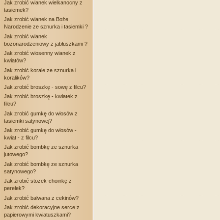
Jak zrobić wianek wielkanocny z
tasiemek?
Jak zrobić wianek na Boże
Narodzenie ze sznurka i tasiemki ?
Jak zrobić wianek
bożonarodzeniowy z jabłuszkami ?
Jak zrobić wiosenny wianek z
kwiatów?
Jak zrobić korale ze sznurka i
koralików?
Jak zrobić broszkę - sowę z filcu?
Jak zrobić broszkę - kwiatek z
filcu?
Jak zrobić gumkę do włosów z
tasiemki satynowej?
Jak zrobić gumkę do włosów -
kwiat - z filcu?
Jak zrobić bombkę ze sznurka
jutowego?
Jak zrobić bombkę ze sznurka
satynowego?
Jak zrobić stożek-choinkę z
perełek?
Jak zrobić bałwana z cekinów?
Jak zrobić dekoracyjne serce z
papierowymi kwiatuszkami?