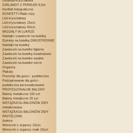
Girlanda kryształowa
GIRLANDY Z PEREŁEK 6,5m
Konfetti holograficzne
KONFETTI Płatki róży
Lód kryształowy
Lód kryształowy 15szt.
Lód kryształowy 60szt.
MIGDAŁY W LUKRZE
Naklejki i zawieszki na butelkę
Etykiety na butelkę DWUSTRONNE
Naklejki na butelkę
Zawieszki na butelke figlarne
Zawieszki na butelkę kwadratowe
Zawieszki na butelke owalne
Zawieszki na butelke serce
Organza
Plakaty
Prezenty dla gosci - pudełeczka
Podziękowanie dla gości -
pudełeczka personalizowane
PROFESJONALNE BALONY
Balony metaliczne 100 szt
Balony metaliczne 25 szt
WSTĄŻKA Do BALONÓW 250Y
metalizowana
WSTĄŻKA Do BALONÓW 250Y
PASTELOWA
świece
Woreczki z organzy 10szt.
Woreczki z organzy małe 10szt.