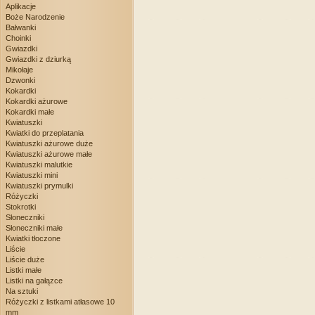
Aplikacje
Boże Narodzenie
Bałwanki
Choinki
Gwiazdki
Gwiazdki z dziurką
Mikołaje
Dzwonki
Kokardki
Kokardki ażurowe
Kokardki małe
Kwiatuszki
Kwiatki do przeplatania
Kwiatuszki ażurowe duże
Kwiatuszki ażurowe małe
Kwiatuszki malutkie
Kwiatuszki mini
Kwiatuszki prymulki
Różyczki
Stokrotki
Słoneczniki
Słoneczniki małe
Kwiatki tłoczone
Liście
Liście duże
Listki małe
Listki na gałązce
Na sztuki
Różyczki z listkami atłasowe 10
mm