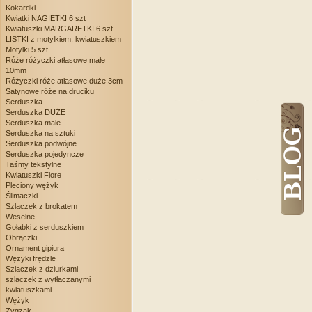
Kokardki
Kwiatki NAGIETKI 6 szt
Kwiatuszki MARGARETKI 6 szt
LISTKI z motylkiem, kwiatuszkiem
Motylki 5 szt
Róże różyczki atłasowe małe
10mm
Różyczki róże atłasowe duże 3cm
Satynowe róże na druciku
Serduszka
Serduszka DUŻE
Serduszka małe
Serduszka na sztuki
Serduszka podwójne
Serduszka pojedyncze
Taśmy tekstylne
Kwiatuszki Fiore
Pleciony wężyk
Ślimaczki
Szlaczek z brokatem
Weselne
Gołabki z serduszkiem
Obrączki
Ornament gipiura
Wężyki frędzle
Szlaczek z dziurkami
szlaczek z wytłaczanymi
kwiatuszkami
Wężyk
Zygzak