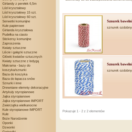
Girlandy z perełek 6,5m
Lód kryształowy
Lód kryształowy 15 szt.
Lód kryształowy 60 szt.
Sznurek bawełni
Serwetki komunijne
Kule papierowe
sznurek ozdobny
Girlanda kryształowa
Pudełka na ciasto
Stickersy komunijne
Zaproszenia
Kwiaty sztuczne
Liście i gałązki sztuczne
Główki kwiatów sztucznych
Kwiaty sztuczne z łodygą
Sznurek bawełni
Makrama - bazy do
koszyka/sznurki
sznurek ozdobny
Baza do koszyka
Baza do łapacza snów
Sznurki i inne
Drewniane elemnty dekoracyjne
Artykuly styropianowe
Jajka styropianowe
Jajka styropianowe IMPORT
Zwierzątka wielkanocne
Kule styropianowe IMPORT
Pokazuje 1 - 2 z 2 elementów
Kule
Boże Narodzenie
Oponki
Dzwonki
Gwiazdki