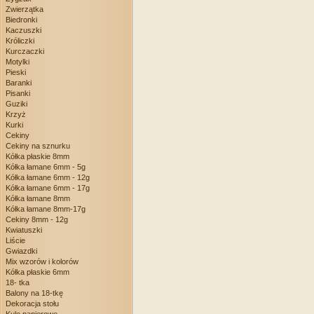
Zwierzątka
Biedronki
Kaczuszki
Króliczki
Kurczaczki
Motylki
Pieski
Baranki
Pisanki
Guziki
Krzyż
Kurki
Cekiny
Cekiny na sznurku
Kółka płaskie 8mm
Kółka łamane 6mm - 5g
Kółka łamane 6mm - 12g
Kółka łamane 6mm - 17g
Kółka łamane 8mm
Kółka łamane 8mm-17g
Cekiny 8mm - 12g
Kwiatuszki
Liście
Gwiazdki
Mix wzorów i kolorów
Kółka płaskie 6mm
18- tka
Balony na 18-tkę
Dekoracja stołu