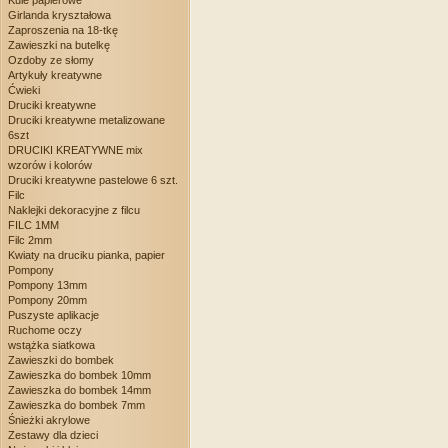
Kule papierowe
Girlanda kryształowa
Zaproszenia na 18-tkę
Zawieszki na butelkę
Ozdoby ze słomy
Artykuły kreatywne
Ćwieki
Druciki kreatywne
Druciki kreatywne metalizowane
6szt
DRUCIKI KREATYWNE mix
wzorów i kolorów
Druciki kreatywne pastelowe 6 szt.
Filc
Naklejki dekoracyjne z filcu
FILC 1MM
Filc 2mm
Kwiaty na druciku pianka, papier
Pompony
Pompony 13mm
Pompony 20mm
Puszyste aplikacje
Ruchome oczy
wstążka siatkowa
Zawieszki do bombek
Zawieszka do bombek 10mm
Zawieszka do bombek 14mm
Zawieszka do bombek 7mm
Śnieżki akrylowe
Zestawy dla dzieci