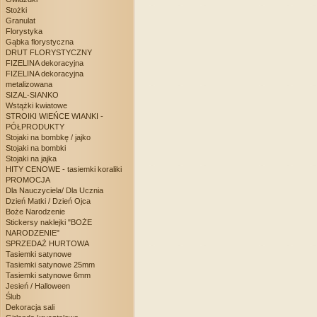
Stożki
Granulat
Florystyka
Gąbka florystyczna
DRUT FLORYSTYCZNY
FIZELINA dekoracyjna
FIZELINA dekoracyjna
metalizowana
SIZAL-SIANKO
Wstążki kwiatowe
STROIKI WIEŃCE WIANKI -
PÓŁPRODUKTY
Stojaki na bombkę / jajko
Stojaki na bombki
Stojaki na jajka
HITY CENOWE - tasiemki koraliki
PROMOCJA
Dla Nauczyciela/ Dla Ucznia
Dzień Matki / Dzień Ojca
Boże Narodzenie
Stickersy naklejki "BOŻE
NARODZENIE"
SPRZEDAŻ HURTOWA
Tasiemki satynowe
Tasiemki satynowe 25mm
Tasiemki satynowe 6mm
Jesień / Halloween
Ślub
Dekoracja sali