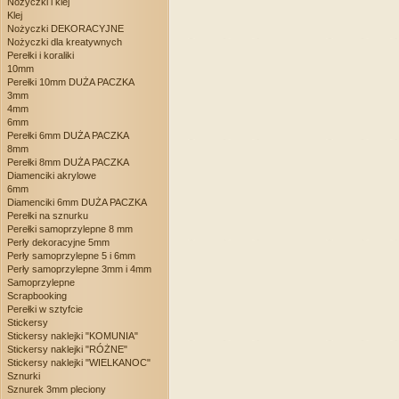
Nożyczki i klej
Klej
Nożyczki DEKORACYJNE
Nożyczki dla kreatywnych
Perełki i koraliki
10mm
Perełki 10mm DUŻA PACZKA
3mm
4mm
6mm
Perełki 6mm DUŻA PACZKA
8mm
Perełki 8mm DUŻA PACZKA
Diamenciki akrylowe
6mm
Diamenciki 6mm DUŻA PACZKA
Perełki na sznurku
Perełki samoprzylepne 8 mm
Perły dekoracyjne 5mm
Perły samoprzylepne 5 i 6mm
Perły samoprzylepne 3mm i 4mm
Samoprzylepne
Scrapbooking
Perełki w sztyfcie
Stickersy
Stickersy naklejki "KOMUNIA"
Stickersy naklejki "RÓŻNE"
Stickersy naklejki "WIELKANOC"
Sznurki
Sznurek 3mm pleciony