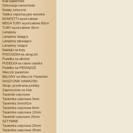
Kule papierowe
Dekoracja samochodu
Kwiaty sztuczne
Tablice rejestracyjne weselne
KONFETTI wystrzałowe
MEGA TUBY wystrzałowe 60cm
TUBY wystrzałowe 30cm
Lampiony
Lampiony latające
Lampiony pływające
Lampiony stojące
Naklejki na buty
PODUSZKA na obrączki
Pudełka na alkohol
PUDEŁKA na ciasto ciastka
Pudełko na PIENIĄDZE
Wieczór panieński
BALONY na Wieczór Panieński
NASZYJNIK HAWAJSKI
Stroje, przebrania,ozdoby
Zaproszenia na ślub
Tasiemki satynowe
Tasiemka satynowa 3mm
Tasiemka 3mm/91m
Tasiemka satynowa 6mm
Tasiemka satynowa 12mm
Tasiemki satynowe 25mm
SZTYWNE
Tasiemka satynowa 25mm
Tasiemka satynowa 25mm