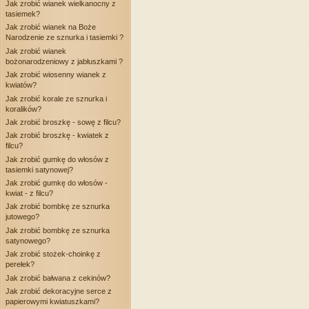
Jak zrobić wianek wielkanocny z
tasiemek?
Jak zrobić wianek na Boże
Narodzenie ze sznurka i tasiemki ?
Jak zrobić wianek
bożonarodzeniowy z jabłuszkami ?
Jak zrobić wiosenny wianek z
kwiatów?
Jak zrobić korale ze sznurka i
koralików?
Jak zrobić broszkę - sowę z filcu?
Jak zrobić broszkę - kwiatek z
filcu?
Jak zrobić gumkę do włosów z
tasiemki satynowej?
Jak zrobić gumkę do włosów -
kwiat - z filcu?
Jak zrobić bombkę ze sznurka
jutowego?
Jak zrobić bombkę ze sznurka
satynowego?
Jak zrobić stożek-choinkę z
perełek?
Jak zrobić bałwana z cekinów?
Jak zrobić dekoracyjne serce z
papierowymi kwiatuszkami?