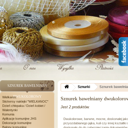
SZNUREK BAWEŁNIANY
Sznurki
Sznurek bawełni
DWUKOLOROWY
Wielkanoc
Sznurek bawełniany dwukolor
Stickersy naklejki "WIELKANOC"
Dzień chłopaka / Dzień kobiet /
Jest 2 produktów.
Walentynki
Komunia
Aplikacje komunijne JHS
Dwukolorowe, barwne, mocne, doskonałej jako
Dekoracje komunijne
przyozdabianego jajka, kuli czy innej kształtk
Balony komunijne
doskonały do do zabezpieczania dokumentów, 