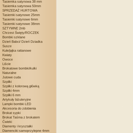
Tasiemka satynowa 38 mm
Tasiemka satynowa 50mm
SPRZEDAŻ HURTOWA
Tasiemki satynowe 25mm
Tasiemki satynowe 6mm
Tasiemki satynowe 38mm
SZTYWNE 2mb
Chrzest Święty/ROCZEK
Bombki szklane
Dzień Babci/ Dzień Dziadka
Susze
Kule/jajka rattanowe
Kwiaty
Owoce
Liście
Brokatowe bombki/kulki
Naturalne
Jutowe cuda
Szpilki
Szpilki z kolorową główką
Szpilki 4mm
Szpilki 6 mm
Artykuły biżuteryjne
Lampki bombki LED
Akcesoria do zdobienia
Brokat sypki
Brokat Taśma z brokatem
Ćwieki
Diamenty i kryształki
Diamenciki samoprzylepne 4mm