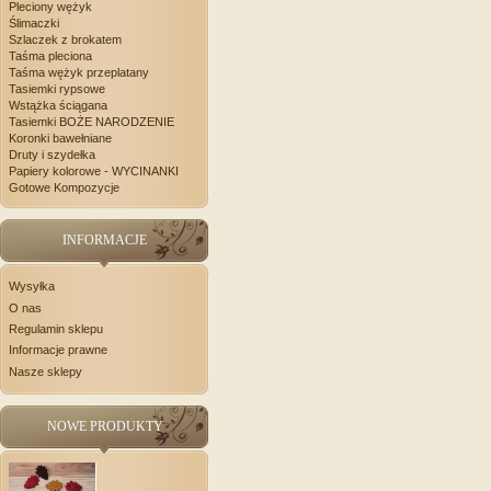
Pleciony wężyk
Ślimaczki
Szlaczek z brokatem
Taśma pleciona
Taśma wężyk przeplatany
Tasiemki rypsowe
Wstążka ściągana
Tasiemki BOŻE NARODZENIE
Koronki bawełniane
Druty i szydełka
Papiery kolorowe - WYCINANKI
Gotowe Kompozycje
INFORMACJE
Wysyłka
O nas
Regulamin sklepu
Informacje prawne
Nasze sklepy
NOWE PRODUKTY