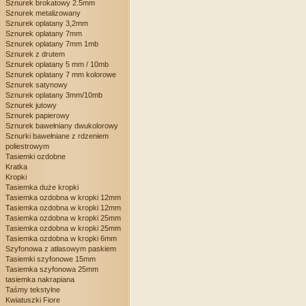
Sznurek brokatowy 2.5mm
Sznurek metalizowany
Sznurek oplatany 3,2mm
Sznurek oplatany 7mm
Sznurek oplatany 7mm 1mb
Sznurek z drutem
Sznurek oplatany 5 mm / 10mb
Sznurek oplatany 7 mm kolorowe
Sznurek satynowy
Sznurek oplatany 3mm/10mb
Sznurek jutowy
Sznurek papierowy
Sznurek bawełniany dwukolorowy
Sznurki bawełniane z rdzeniem
poliestrowym
Tasiemki ozdobne
Kratka
Kropki
Tasiemka duże kropki
Tasiemka ozdobna w kropki 12mm
Tasiemka ozdobna w kropki 12mm
Tasiemka ozdobna w kropki 25mm
Tasiemka ozdobna w kropki 25mm
Tasiemka ozdobna w kropki 6mm
Szyfonowa z atłasowym paskiem
Tasiemki szyfonowe 15mm
Tasiemka szyfonowa 25mm
tasiemka nakrapiana
Taśmy tekstylne
Kwiatuszki Fiore