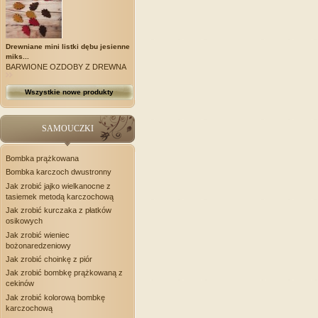
Drewniane mini listki dębu jesienne
miks...
BARWIONE OZDOBY Z DREWNA
Wszystkie nowe produkty
SAMOUCZKI
Bombka prążkowana
Bombka karczoch dwustronny
Jak zrobić jajko wielkanocne z
tasiemek metodą karczochową
Jak zrobić kurczaka z płatków
osikowych
Jak zrobić wieniec
bożonaredzeniowy
Jak zrobić choinkę z piór
Jak zrobić bombkę prążkowaną z
cekinów
Jak zrobić kolorową bombkę
karczochową