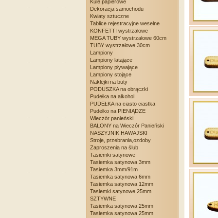
Kule papierowe
Dekoracja samochodu
Kwiaty sztuczne
Tablice rejestracyjne weselne
KONFETTI wystrzałowe
MEGA TUBY wystrzałowe 60cm
TUBY wystrzałowe 30cm
Lampiony
Lampiony latające
Lampiony pływające
Lampiony stojące
Naklejki na buty
PODUSZKA na obrączki
Pudełka na alkohol
PUDEŁKA na ciasto ciastka
Pudełko na PIENIĄDZE
Wieczór panieński
BALONY na Wieczór Panieński
NASZYJNIK HAWAJSKI
Stroje, przebrania,ozdoby
Zaproszenia na ślub
Tasiemki satynowe
Tasiemka satynowa 3mm
Tasiemka 3mm/91m
Tasiemka satynowa 6mm
Tasiemka satynowa 12mm
Tasiemki satynowe 25mm
SZTYWNE
Tasiemka satynowa 25mm
Tasiemka satynowa 25mm