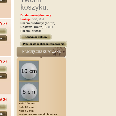
ka
koszyku.
Do darmowej dostawy
brakuje:
500,00 zł
9 zł
Razem produkty: (brutto)
Dostawa: (netto)
12,00 zł
Razem (brutto)
Kontynuuj zakupy
ka
Przejdź do realizacji zamówienia
NAJCZĘŚCIEJ KUPOWANE
9 zł
ka
9 zł
Kula 100 mm
Kula 80 mm
Kula 60 mm
ka
zawieszka srebrna do bombek