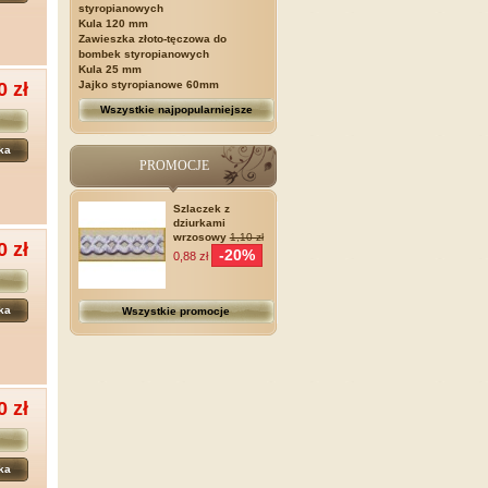
styropianowych
Kula 120 mm
Zawieszka złoto-tęczowa do
bombek styropianowych
Kula 25 mm
Jajko styropianowe 60mm
0 zł
Wszystkie najpopularniejsze
ka
PROMOCJE
Szlaczek z
dziurkami
wrzosowy
1,10 zł
0 zł
-20%
0,88 zł
ka
Wszystkie promocje
0 zł
ka