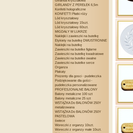
Girlanda kryształowa
GIRLANDY Z PEREŁEK 6,5m
Konfetti holograficzne
KONFETTI Płatki róży
Lód kryształowy
Lód kryształowy 15szt.
Lód kryształowy 60szt.
MIGDAŁY W LUKRZE
Naklejki i zawieszki na butelkę
Etykiety na butelkę DWUSTRONNE
Naklejki na butelkę
Zawieszki na butelke figlarne
Zawieszki na butelkę kwadratowe
Zawieszki na butelke owalne
Zawieszki na butelke serce
Organza
Plakaty
Prezenty dla gosci - pudełeczka
Podziękowanie dla gości -
pudełeczka personalizowane
PROFESJONALNE BALONY
Balony metaliczne 100 szt
Balony metaliczne 25 szt
WSTĄŻKA Do BALONÓW 250Y
metalizowana
WSTĄŻKA Do BALONÓW 250Y
PASTELOWA
świece
Woreczki z organzy 10szt.
Woreczki z organzy małe 10szt.