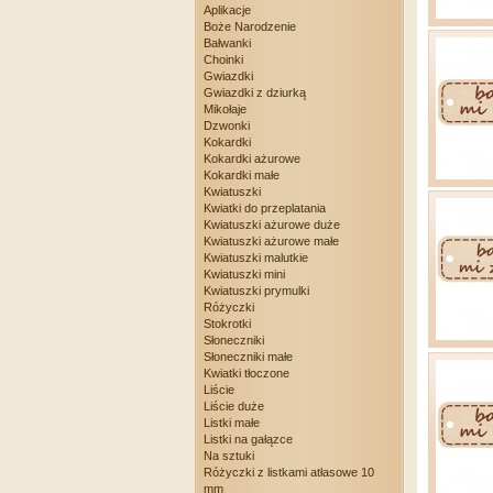
Aplikacje
Boże Narodzenie
Bałwanki
Choinki
Gwiazdki
Gwiazdki z dziurką
Mikołaje
Dzwonki
Kokardki
Kokardki ażurowe
Kokardki małe
Kwiatuszki
Kwiatki do przeplatania
Kwiatuszki ażurowe duże
Kwiatuszki ażurowe małe
Kwiatuszki malutkie
Kwiatuszki mini
Kwiatuszki prymulki
Różyczki
Stokrotki
Słoneczniki
Słoneczniki małe
Kwiatki tłoczone
Liście
Liście duże
Listki małe
Listki na gałązce
Na sztuki
Różyczki z listkami atłasowe 10
mm