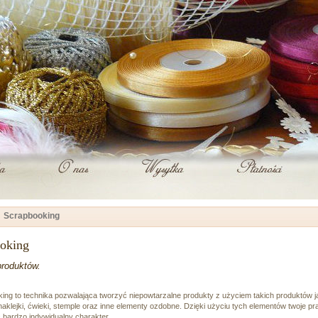
Scrapbooking
ooking
produktów.
ing to technika pozwalająca tworzyć niepowtarzalne produkty z użyciem takich produktów j
 naklejki, ćwieki, stemple oraz inne elementy ozdobne. Dzięki użyciu tych elementów twoje pr
 bardzo indywidualny charakter.