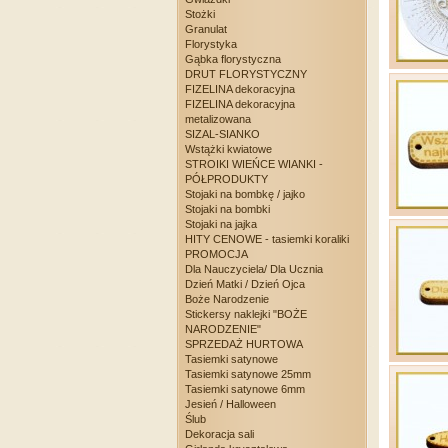
Stożki
Granulat
Florystyka
Gąbka florystyczna
DRUT FLORYSTYCZNY
FIZELINA dekoracyjna
FIZELINA dekoracyjna
metalizowana
SIZAL-SIANKO
Wstążki kwiatowe
STROIKI WIEŃCE WIANKI -
PÓŁPRODUKTY
Stojaki na bombkę / jajko
Stojaki na bombki
Stojaki na jajka
HITY CENOWE - tasiemki koraliki
PROMOCJA
Dla Nauczyciela/ Dla Ucznia
Dzień Matki / Dzień Ojca
Boże Narodzenie
Stickersy naklejki "BOŻE
NARODZENIE"
SPRZEDAŻ HURTOWA
Tasiemki satynowe
Tasiemki satynowe 25mm
Tasiemki satynowe 6mm
Jesień / Halloween
Ślub
Dekoracja sali