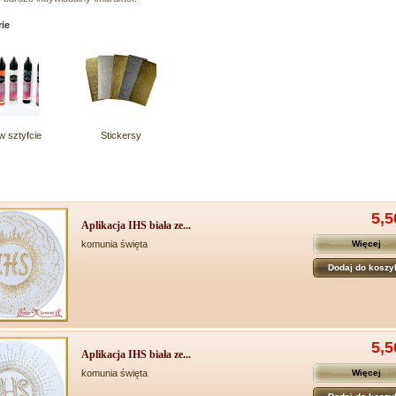
ie
w sztyfcie
Stickersy
5,5
Aplikacja IHS biała ze...
komunia święta
Więcej
Dodaj do koszy
5,5
Aplikacja IHS biała ze...
komunia święta
Więcej