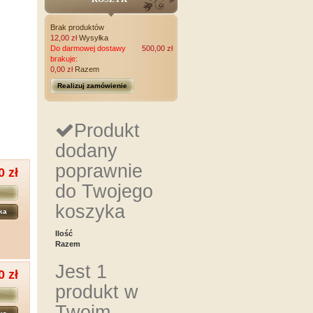
Brak produktów
12,00 zł
Wysyłka
Do darmowej dostawy
500,00 zł
brakuje:
0,00 zł
Razem
Realizuj zamówienie
Produkt
dodany
poprawnie
0 zł
do Twojego
koszyka
ka
Ilość
Razem
Jest 1
0 zł
produkt w
Twoim