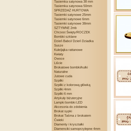
Tasiemka satynowa 38 mm
Tasiemka satynowa 50mm
SPRZEDAŻ HURTOWA
Tasiemki satynowe 25mm
Tasiemki satynowe 6mm
Tasiemki satynowe 38mm
SZTYWNE 2mb
Chrzest Święty/ROCZEK
Bombki szklane
Dzień Babci/ Dzień Dziadka
Susze
Kule/jajka rattanowe
Kwiaty
Owoce
Liście
Brokatowe bombki/kulki
Naturalne
Jutowe cuda
Szpilki
Szpilki z kolorową główką
Szpilki 4mm
Szpilki 6 mm
Artykuły biżuteryjne
Lampki bombki LED
Akcesoria do zdobienia
Brokat sypki
Brokat Taśma z brokatem
Ćwieki
Diamenty i kryształki
Diamenciki samoprzylepne 4mm