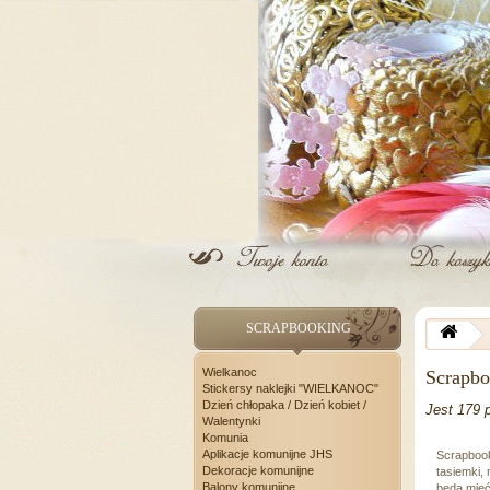
SCRAPBOOKING
Wielkanoc
Scrapb
Stickersy naklejki "WIELKANOC"
Dzień chłopaka / Dzień kobiet /
Jest 179 
Walentynki
Komunia
Aplikacje komunijne JHS
Scrapbook
Dekoracje komunijne
tasiemki,
Balony komunijne
będą mieć