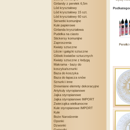
Girlandy z perełek 6,5m
Lód kryształowy
Podkategor
Lód kryształowy 15 szt.
Lód kryształowy 60 szt.
Serwetki komunijne
Kule papierowe
Girlanda kryształowa
Pudełka na ciasto
Stickersy komunijne
Zaproszenia
Perełki 
Kwiaty sztuczne
Liście i gałązki sztuczne
Główki kwiatów sztucznych
Kwiaty sztuczne z łodygą
Makrama - bazy do
koszyka/sznurki
Baza do koszyka
Baza do łapacza snów
Sznurki i inne
Drewniane elemnty dekoracyjne
Artykuly styropianowe
Jajka styropianowe
Jajka styropianowe IMPORT
Zwierzątka wielkanocne
Kule styropianowe IMPORT
Kule
Boże Narodzenie
Oponki
Dzwonki
Gwiazdki