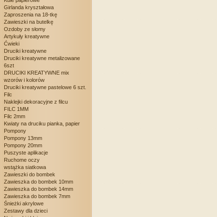
Kule papierowe
Girlanda kryształowa
Zaproszenia na 18-tkę
Zawieszki na butelkę
Ozdoby ze słomy
Artykuły kreatywne
Ćwieki
Druciki kreatywne
Druciki kreatywne metalizowane
6szt
DRUCIKI KREATYWNE mix
wzorów i kolorów
Druciki kreatywne pastelowe 6 szt.
Filc
Naklejki dekoracyjne z filcu
FILC 1MM
Filc 2mm
Kwiaty na druciku pianka, papier
Pompony
Pompony 13mm
Pompony 20mm
Puszyste aplikacje
Ruchome oczy
wstążka siatkowa
Zawieszki do bombek
Zawieszka do bombek 10mm
Zawieszka do bombek 14mm
Zawieszka do bombek 7mm
Śnieżki akrylowe
Zestawy dla dzieci