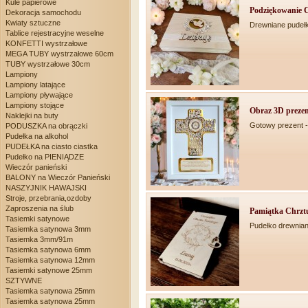
Kule papierowe
Podziękowanie C
Dekoracja samochodu
Kwiaty sztuczne
Drewniane pudeł
Tablice rejestracyjne weselne
KONFETTI wystrzałowe
MEGA TUBY wystrzałowe 60cm
TUBY wystrzałowe 30cm
Lampiony
Lampiony latające
Lampiony pływające
Lampiony stojące
Obraz 3D prezent
Naklejki na buty
Gotowy prezent -
PODUSZKA na obrączki
Pudełka na alkohol
PUDEŁKA na ciasto ciastka
Pudełko na PIENIĄDZE
Wieczór panieński
BALONY na Wieczór Panieński
NASZYJNIK HAWAJSKI
Stroje, przebrania,ozdoby
Zaproszenia na ślub
Pamiątka Chrztu
Tasiemki satynowe
Pudełko drewnian
Tasiemka satynowa 3mm
Tasiemka 3mm/91m
Tasiemka satynowa 6mm
Tasiemka satynowa 12mm
Tasiemki satynowe 25mm
SZTYWNE
Tasiemka satynowa 25mm
Tasiemka satynowa 25mm