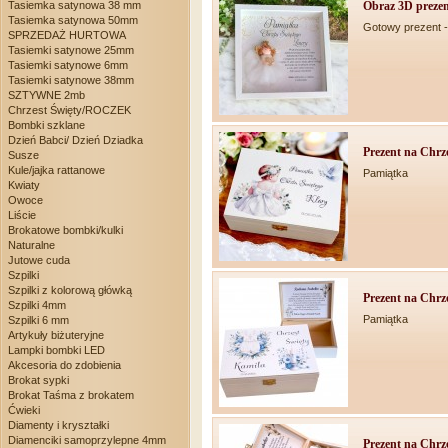
Obraz 3D prezent
Tasiemka satynowa 38 mm
Tasiemka satynowa 50mm
Gotowy prezent -
SPRZEDAŻ HURTOWA
Tasiemki satynowe 25mm
Tasiemki satynowe 6mm
Tasiemki satynowe 38mm
SZTYWNE 2mb
Chrzest Święty/ROCZEK
Bombki szklane
Dzień Babci/ Dzień Dziadka
Prezent na Chrze
Susze
Kule/jajka rattanowe
Pamiątka
Kwiaty
Owoce
Liście
Brokatowe bombki/kulki
Naturalne
Jutowe cuda
Szpilki
Szpilki z kolorową główką
Prezent na Chrze
Szpilki 4mm
Pamiątka
Szpilki 6 mm
Artykuły biżuteryjne
Lampki bombki LED
Akcesoria do zdobienia
Brokat sypki
Brokat Taśma z brokatem
Ćwieki
Diamenty i kryształki
Diamenciki samoprzylepne 4mm
Prezent na Chrze