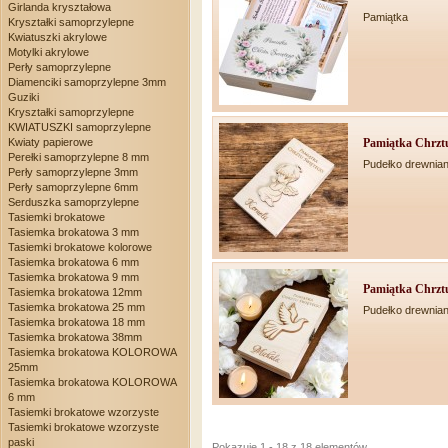
Girlanda kryształowa
Pamiątka
Kryształki samoprzylepne
Kwiatuszki akrylowe
Motylki akrylowe
Perły samoprzylepne
Diamenciki samoprzylepne 3mm
Guziki
Kryształki samoprzylepne
KWIATUSZKI samoprzylepne
Pamiątka Chrztu
Kwiaty papierowe
Perełki samoprzylepne 8 mm
Pudełko drewnian
Perły samoprzylepne 3mm
Perły samoprzylepne 6mm
Serduszka samoprzylepne
Tasiemki brokatowe
Tasiemka brokatowa 3 mm
Tasiemki brokatowe kolorowe
Tasiemka brokatowa 6 mm
Tasiemka brokatowa 9 mm
Pamiątka Chrztu
Tasiemka brokatowa 12mm
Tasiemka brokatowa 25 mm
Pudełko drewnian
Tasiemka brokatowa 18 mm
Tasiemka brokatowa 38mm
Tasiemka brokatowa KOLOROWA
25mm
Tasiemka brokatowa KOLOROWA
6 mm
Tasiemki brokatowe wzorzyste
Tasiemki brokatowe wzorzyste
paski
Pokazuje 1 - 18 z 18 elementów