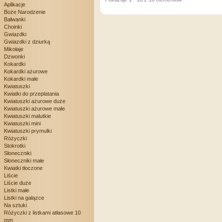
Aplikacje
Boże Narodzenie
Bałwanki
Choinki
Gwiazdki
Gwiazdki z dziurką
Mikołaje
Dzwonki
Kokardki
Kokardki ażurowe
Kokardki małe
Kwiatuszki
Kwiatki do przeplatania
Kwiatuszki ażurowe duże
Kwiatuszki ażurowe małe
Kwiatuszki malutkie
Kwiatuszki mini
Kwiatuszki prymulki
Różyczki
Stokrotki
Słoneczniki
Słoneczniki małe
Kwiatki tłoczone
Liście
Liście duże
Listki małe
Listki na gałązce
Na sztuki
Różyczki z listkami atłasowe 10
mm