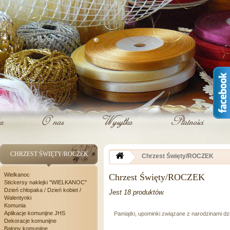
CHRZEST ŚWIĘTY/ROCZEK
Chrzest Święty/ROCZEK
Wielkanoc
Chrzest Święty/ROCZEK
Stickersy naklejki "WIELKANOC"
Dzień chłopaka / Dzień kobiet /
Jest 18 produktów.
Walentynki
Komunia
Aplikacje komunijne JHS
Pamiątki, upominki związane z narodzinami d
Dekoracje komunijne
Balony komunijne