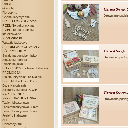
Stożki
Granulat
Chrzest Święty, S
Florystyka
Drewniane podzi
Gąbka florystyczna
DRUT FLORYSTYCZNY
FIZELINA dekoracyjna
FIZELINA dekoracyjna
metalizowana
SIZAL-SIANKO
Wstążki kwiatowe
STROIKI WIEŃCE WIANKI -
Chrzest Święty,..
PÓŁPRODUKTY
Stojaki na bombkę / jajko
Drewniane podzi
Stojaki na bombki
Stojaki na jajka
HITY CENOWE - tasiemki koraliki
PROMOCJA
Dla Nauczyciela/ Dla Ucznia
Dzień Matki / Dzień Ojca
Boże Narodzenie
Stickersy naklejki "BOŻE
Chrzest Świety...
NARODZENIE"
SPRZEDAŻ HURTOWA
Drewniane podzi
Tasiemki satynowe
Tasiemki satynowe 25mm
Tasiemki satynowe 6mm
Jesień / Halloween
Ślub
Dekoracja sali