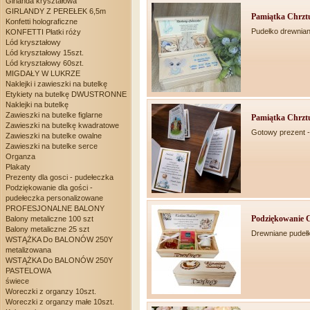
Girlanda kryształowa
GIRLANDY Z PEREŁEK 6,5m
Pamiątka Chrztu
Konfetti holograficzne
Pudełko drewnian
KONFETTI Płatki róży
Lód kryształowy
Lód kryształowy 15szt.
Lód kryształowy 60szt.
MIGDAŁY W LUKRZE
Naklejki i zawieszki na butelkę
Etykiety na butelkę DWUSTRONNE
Naklejki na butelkę
Zawieszki na butelke figlarne
Pamiątka Chrztu
Zawieszki na butelkę kwadratowe
Gotowy prezent -
Zawieszki na butelke owalne
Zawieszki na butelke serce
Organza
Plakaty
Prezenty dla gosci - pudełeczka
Podziękowanie dla gości -
pudełeczka personalizowane
PROFESJONALNE BALONY
Podziękowanie C
Balony metaliczne 100 szt
Balony metaliczne 25 szt
Drewniane pudeł
WSTĄŻKA Do BALONÓW 250Y
metalizowana
WSTĄŻKA Do BALONÓW 250Y
PASTELOWA
świece
Woreczki z organzy 10szt.
Woreczki z organzy małe 10szt.