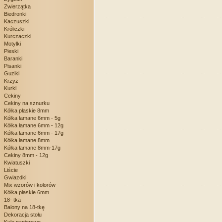
Zwierzątka
Biedronki
Kaczuszki
Króliczki
Kurczaczki
Motylki
Pieski
Baranki
Pisanki
Guziki
Krzyż
Kurki
Cekiny
Cekiny na sznurku
Kółka płaskie 8mm
Kółka łamane 6mm - 5g
Kółka łamane 6mm - 12g
Kółka łamane 6mm - 17g
Kółka łamane 8mm
Kółka łamane 8mm-17g
Cekiny 8mm - 12g
Kwiatuszki
Liście
Gwiazdki
Mix wzorów i kolorów
Kółka płaskie 6mm
18- tka
Balony na 18-tkę
Dekoracja stołu