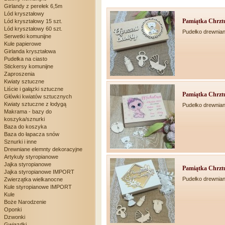
Girlandy z perełek 6,5m
Lód kryształowy
Pamiątka Chrztu
Lód kryształowy 15 szt.
Lód kryształowy 60 szt.
Pudełko drewnian
Serwetki komunijne
Kule papierowe
Girlanda kryształowa
Pudełka na ciasto
Stickersy komunijne
Zaproszenia
Kwiaty sztuczne
Liście i gałązki sztuczne
Pamiątka Chrztu
Główki kwiatów sztucznych
Kwiaty sztuczne z łodygą
Pudełko drewnian
Makrama - bazy do
koszyka/sznurki
Baza do koszyka
Baza do łapacza snów
Sznurki i inne
Drewniane elemnty dekoracyjne
Artykuly styropianowe
Jajka styropianowe
Pamiątka Chrztu
Jajka styropianowe IMPORT
Pudełko drewnian
Zwierzątka wielkanocne
Kule styropianowe IMPORT
Kule
Boże Narodzenie
Oponki
Dzwonki
Gwiazdki