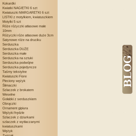
Kokardki
Kwiatki NAGIETKI 6 szt
Kwiatuszki MARGARETKI 6 szt
LISTKI z motylkiem, kwiatuszkiem
Motylki 5 szt
Róże różyczki atłasowe małe
10mm
Różyczki róże atłasowe duże 3cm
Satynowe róże na druciku
Serduszka
Serduszka DUŻE
Serduszka małe
Serduszka na sztuki
Serduszka podwójne
Serduszka pojedyncze
Taśmy tekstylne
Kwiatuszki Fiore
Pleciony wężyk
Ślimaczki
Szlaczek z brokatem
Weselne
Gołabki z serduszkiem
Obrączki
Ornament gipiura
Wężyki frędzle
Szlaczek z dziurkami
szlaczek z wytłaczanymi
kwiatuszkami
Wężyk
Zygzak