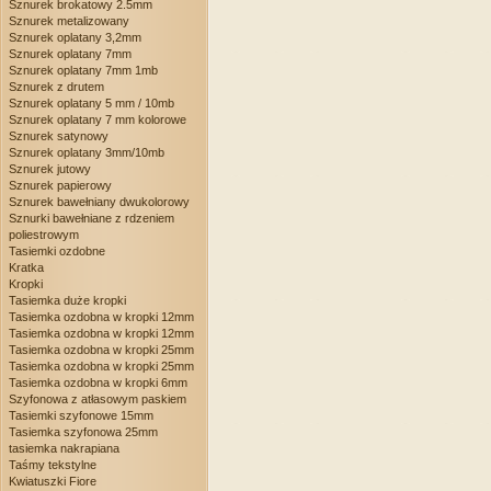
Sznurek brokatowy 2.5mm
Sznurek metalizowany
Sznurek oplatany 3,2mm
Sznurek oplatany 7mm
Sznurek oplatany 7mm 1mb
Sznurek z drutem
Sznurek oplatany 5 mm / 10mb
Sznurek oplatany 7 mm kolorowe
Sznurek satynowy
Sznurek oplatany 3mm/10mb
Sznurek jutowy
Sznurek papierowy
Sznurek bawełniany dwukolorowy
Sznurki bawełniane z rdzeniem
poliestrowym
Tasiemki ozdobne
Kratka
Kropki
Tasiemka duże kropki
Tasiemka ozdobna w kropki 12mm
Tasiemka ozdobna w kropki 12mm
Tasiemka ozdobna w kropki 25mm
Tasiemka ozdobna w kropki 25mm
Tasiemka ozdobna w kropki 6mm
Szyfonowa z atłasowym paskiem
Tasiemki szyfonowe 15mm
Tasiemka szyfonowa 25mm
tasiemka nakrapiana
Taśmy tekstylne
Kwiatuszki Fiore