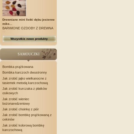
Drewniane mini listki dębu jesienne
miks...
BARWIONE OZDOBY Z DREWNA
Wszystkie nowe produkty
SAMOUCZKI
Bombka prążkowana
Bombka karczoch dwustronny
Jak zrobić jajko wielkanocne z
tasiemek metodą karczochową
Jak zrobić kurczaka z płatków
osikowych
Jak zrobić wieniec
bożonaredzeniowy
Jak zrobić choinkę z piór
Jak zrobić bombkę prążkowaną z
cekinów
Jak zrobić kolorową bombkę
karczochową