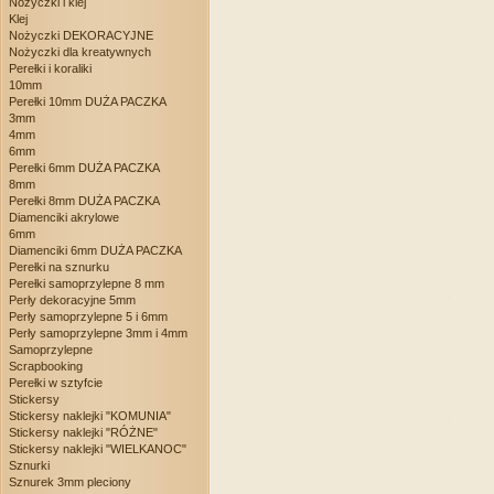
Nożyczki i klej
Klej
Nożyczki DEKORACYJNE
Nożyczki dla kreatywnych
Perełki i koraliki
10mm
Perełki 10mm DUŻA PACZKA
3mm
4mm
6mm
Perełki 6mm DUŻA PACZKA
8mm
Perełki 8mm DUŻA PACZKA
Diamenciki akrylowe
6mm
Diamenciki 6mm DUŻA PACZKA
Perełki na sznurku
Perełki samoprzylepne 8 mm
Perły dekoracyjne 5mm
Perły samoprzylepne 5 i 6mm
Perły samoprzylepne 3mm i 4mm
Samoprzylepne
Scrapbooking
Perełki w sztyfcie
Stickersy
Stickersy naklejki "KOMUNIA"
Stickersy naklejki "RÓŻNE"
Stickersy naklejki "WIELKANOC"
Sznurki
Sznurek 3mm pleciony