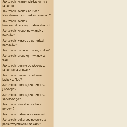
Jak zrobić wianek wielkanocny z
tasiemek?
Jak zrobić wianek na Boże
Narodzenie ze sznurka i tasiemki ?
Jak zrobić wianek
bożonarodzeniowy z jabłuszkami ?
Jak zrobić wiosenny wianek z
kwiatów?
Jak zrobić korale ze sznurka i
koralików?
Jak zrobić broszkę - sowę z filcu?
Jak zrobić broszkę - kwiatek z
filcu?
Jak zrobić gumkę do włosów z
tasiemki satynowej?
Jak zrobić gumkę do włosów -
kwiat - z filcu?
Jak zrobić bombkę ze sznurka
jutowego?
Jak zrobić bombkę ze sznurka
satynowego?
Jak zrobić stożek-choinkę z
perełek?
Jak zrobić bałwana z cekinów?
Jak zrobić dekoracyjne serce z
papierowymi kwiatuszkami?