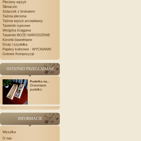
Pleciony wężyk
Ślimaczki
Szlaczek z brokatem
Taśma pleciona
Taśma wężyk przeplatany
Tasiemki rypsowe
Wstążka ściągana
Tasiemki BOŻE NARODZENIE
Koronki bawełniane
Druty i szydełka
Papiery kolorowe - WYCINANKI
Gotowe Kompozycje
OSTATNIO PRZEGLĄDANE
Pudełko na...
Drewniane
pudełko
INFORMACJE
Wysyłka
O nas