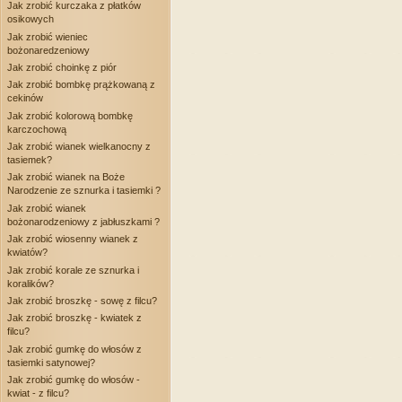
Jak zrobić kurczaka z płatków
osikowych
Jak zrobić wieniec
bożonaredzeniowy
Jak zrobić choinkę z piór
Jak zrobić bombkę prążkowaną z
cekinów
Jak zrobić kolorową bombkę
karczochową
Jak zrobić wianek wielkanocny z
tasiemek?
Jak zrobić wianek na Boże
Narodzenie ze sznurka i tasiemki ?
Jak zrobić wianek
bożonarodzeniowy z jabłuszkami ?
Jak zrobić wiosenny wianek z
kwiatów?
Jak zrobić korale ze sznurka i
koralików?
Jak zrobić broszkę - sowę z filcu?
Jak zrobić broszkę - kwiatek z
filcu?
Jak zrobić gumkę do włosów z
tasiemki satynowej?
Jak zrobić gumkę do włosów -
kwiat - z filcu?