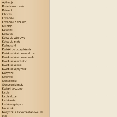
Aplikacje
Boże Narodzenie
Bałwanki
Choinki
Gwiazdki
Gwiazdki z dziurką
Mikołaje
Dzwonki
Kokardki
Kokardki ażurowe
Kokardki małe
Kwiatuszki
Kwiatki do przeplatania
Kwiatuszki ażurowe duże
Kwiatuszki ażurowe małe
Kwiatuszki malutkie
Kwiatuszki mini
Kwiatuszki prymulki
Różyczki
Stokrotki
Słoneczniki
Słoneczniki małe
Kwiatki tłoczone
Liście
Liście duże
Listki małe
Listki na gałązce
Na sztuki
Różyczki z listkami atłasowe 10
mm