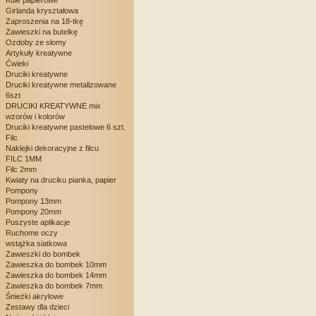
Kule papierowe
Girlanda kryształowa
Zaproszenia na 18-tkę
Zawieszki na butelkę
Ozdoby ze słomy
Artykuły kreatywne
Ćwieki
Druciki kreatywne
Druciki kreatywne metalizowane
6szt
DRUCIKI KREATYWNE mix
wzorów i kolorów
Druciki kreatywne pastelowe 6 szt.
Filc
Naklejki dekoracyjne z filcu
FILC 1MM
Filc 2mm
Kwiaty na druciku pianka, papier
Pompony
Pompony 13mm
Pompony 20mm
Puszyste aplikacje
Ruchome oczy
wstążka siatkowa
Zawieszki do bombek
Zawieszka do bombek 10mm
Zawieszka do bombek 14mm
Zawieszka do bombek 7mm
Śnieżki akrylowe
Zestawy dla dzieci