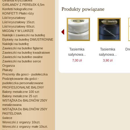
Girlanda kryształowa
GIRLANDY Z PEREŁEK 6,5m
Produkty powiązane
Konfetti holograficzne
KONFETTI Płatki róży
Lód kryształowy
Lód kryształowy 15szt.
Lód kryształowy 60szt.
MIGDAŁY W LUKRZE
Naklejki i zawieszki na butelkę
Etykiety na butelkę DWUSTRONNE
Naklejki na butelkę
Zawieszki na butelke figlarne
Tasiemka
Tasiemka
Dr
Zawieszki na butelkę kwadratowe
satynowa...
satynowa...
Zawieszki na butelke owalne
7,00 zł
3,90 zł
Zawieszki na butelke serce
Organza
Plakaty
Prezenty dla gosci - pudełeczka
Podziękowanie dla gości -
pudełeczka personalizowane
PROFESJONALNE BALONY
Balony metaliczne 100 szt
Balony metaliczne 25 szt
WSTĄŻKA Do BALONÓW 250Y
metalizowana
WSTĄŻKA Do BALONÓW 250Y
PASTELOWA
świece
Woreczki z organzy 10szt.
Woreczki z organzy małe 10szt.