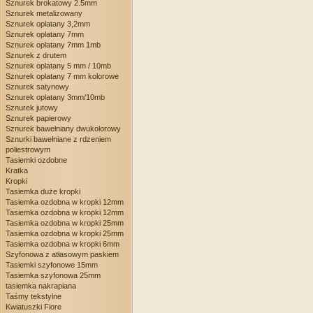
Sznurek brokatowy 2.5mm
Sznurek metalizowany
Sznurek oplatany 3,2mm
Sznurek oplatany 7mm
Sznurek oplatany 7mm 1mb
Sznurek z drutem
Sznurek oplatany 5 mm / 10mb
Sznurek oplatany 7 mm kolorowe
Sznurek satynowy
Sznurek oplatany 3mm/10mb
Sznurek jutowy
Sznurek papierowy
Sznurek bawełniany dwukolorowy
Sznurki bawełniane z rdzeniem
poliestrowym
Tasiemki ozdobne
Kratka
Kropki
Tasiemka duże kropki
Tasiemka ozdobna w kropki 12mm
Tasiemka ozdobna w kropki 12mm
Tasiemka ozdobna w kropki 25mm
Tasiemka ozdobna w kropki 25mm
Tasiemka ozdobna w kropki 6mm
Szyfonowa z atłasowym paskiem
Tasiemki szyfonowe 15mm
Tasiemka szyfonowa 25mm
tasiemka nakrapiana
Taśmy tekstylne
Kwiatuszki Fiore