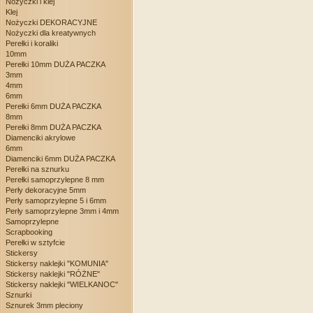
Nożyczki i klej
Klej
Nożyczki DEKORACYJNE
Nożyczki dla kreatywnych
Perełki i koraliki
10mm
Perełki 10mm DUŻA PACZKA
3mm
4mm
6mm
Perełki 6mm DUŻA PACZKA
8mm
Perełki 8mm DUŻA PACZKA
Diamenciki akrylowe
6mm
Diamenciki 6mm DUŻA PACZKA
Perełki na sznurku
Perełki samoprzylepne 8 mm
Perły dekoracyjne 5mm
Perły samoprzylepne 5 i 6mm
Perły samoprzylepne 3mm i 4mm
Samoprzylepne
Scrapbooking
Perełki w sztyfcie
Stickersy
Stickersy naklejki "KOMUNIA"
Stickersy naklejki "RÓŻNE"
Stickersy naklejki "WIELKANOC"
Sznurki
Sznurek 3mm pleciony