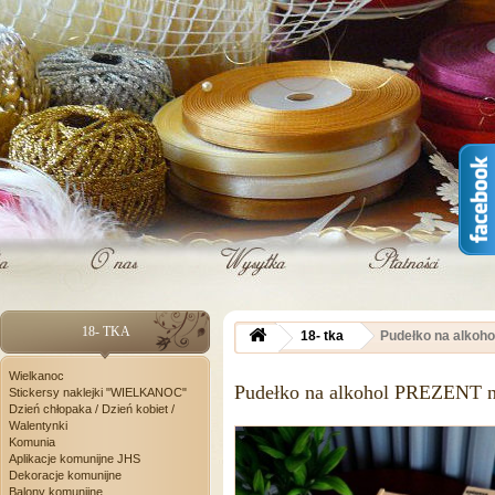
18- TKA
18- tka
Pudełko na alkoho
Wielkanoc
Pudełko na alkohol PREZENT na
Stickersy naklejki "WIELKANOC"
Dzień chłopaka / Dzień kobiet /
Walentynki
Komunia
Aplikacje komunijne JHS
Dekoracje komunijne
Balony komunijne