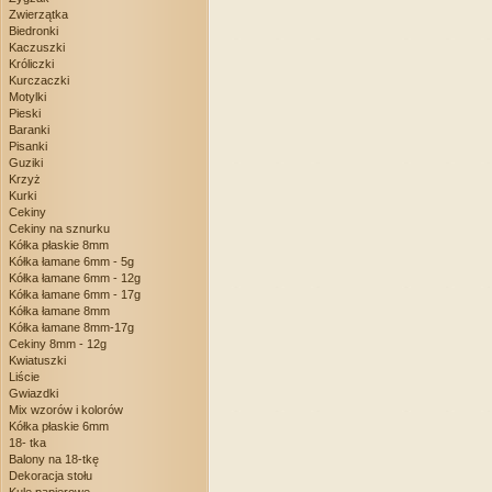
Zwierzątka
Biedronki
Kaczuszki
Króliczki
Kurczaczki
Motylki
Pieski
Baranki
Pisanki
Guziki
Krzyż
Kurki
Cekiny
Cekiny na sznurku
Kółka płaskie 8mm
Kółka łamane 6mm - 5g
Kółka łamane 6mm - 12g
Kółka łamane 6mm - 17g
Kółka łamane 8mm
Kółka łamane 8mm-17g
Cekiny 8mm - 12g
Kwiatuszki
Liście
Gwiazdki
Mix wzorów i kolorów
Kółka płaskie 6mm
18- tka
Balony na 18-tkę
Dekoracja stołu