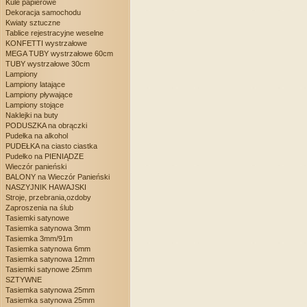
Kule papierowe
Dekoracja samochodu
Kwiaty sztuczne
Tablice rejestracyjne weselne
KONFETTI wystrzałowe
MEGA TUBY wystrzałowe 60cm
TUBY wystrzałowe 30cm
Lampiony
Lampiony latające
Lampiony pływające
Lampiony stojące
Naklejki na buty
PODUSZKA na obrączki
Pudełka na alkohol
PUDEŁKA na ciasto ciastka
Pudełko na PIENIĄDZE
Wieczór panieński
BALONY na Wieczór Panieński
NASZYJNIK HAWAJSKI
Stroje, przebrania,ozdoby
Zaproszenia na ślub
Tasiemki satynowe
Tasiemka satynowa 3mm
Tasiemka 3mm/91m
Tasiemka satynowa 6mm
Tasiemka satynowa 12mm
Tasiemki satynowe 25mm
SZTYWNE
Tasiemka satynowa 25mm
Tasiemka satynowa 25mm