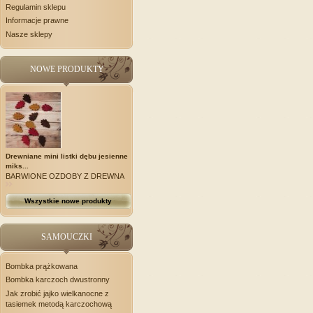
Regulamin sklepu
Informacje prawne
Nasze sklepy
NOWE PRODUKTY
Drewniane mini listki dębu jesienne
miks...
BARWIONE OZDOBY Z DREWNA
Wszystkie nowe produkty
SAMOUCZKI
Bombka prążkowana
Bombka karczoch dwustronny
Jak zrobić jajko wielkanocne z
tasiemek metodą karczochową