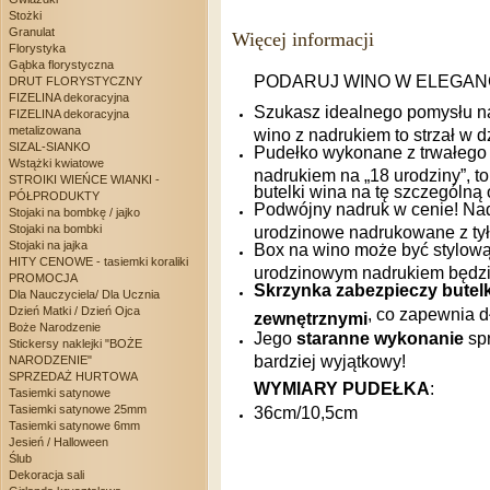
Stożki
Granulat
Więcej informacji
Florystyka
Gąbka florystyczna
PODARUJ WINO W ELEGAN
DRUT FLORYSTYCZNY
FIZELINA dekoracyjna
Szukasz idealnego pomysłu na
FIZELINA dekoracyjna
metalizowana
wino z nadrukiem to strzał w d
SIZAL-SIANKO
Pudełko wykonane z trwałego
Wstążki kwiatowe
nadrukiem na „18 urodziny”, t
STROIKI WIEŃCE WIANKI -
butelki wina na tę szczególną
PÓŁPRODUKTY
Podwójny nadruk w cenie! Nad
Stojaki na bombkę / jajko
Stojaki na bombki
urodzinowe nadrukowane z tyłu
Stojaki na jajka
Box na wino może być stylo
HITY CENOWE - tasiemki koraliki
urodzinowym nadrukiem będzie
PROMOCJA
Skrzynka zabezpieczy butelk
Dla Nauczyciela/ Dla Ucznia
Dzień Matki / Dzień Ojca
, co zapewnia d
zewnętrznymi
Boże Narodzenie
Jego
staranne wykonanie
spr
Stickersy naklejki "BOŻE
bardziej wyjątkowy!
NARODZENIE"
SPRZEDAŻ HURTOWA
WYMIARY PUDEŁKA
:
Tasiemki satynowe
Tasiemki satynowe 25mm
36cm/10,5cm
Tasiemki satynowe 6mm
Jesień / Halloween
Ślub
Dekoracja sali