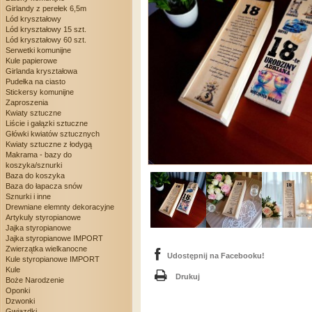
Girlandy z perełek 6,5m
Lód kryształowy
Lód kryształowy 15 szt.
Lód kryształowy 60 szt.
Serwetki komunijne
Kule papierowe
Girlanda kryształowa
Pudełka na ciasto
Stickersy komunijne
Zaproszenia
Kwiaty sztuczne
Liście i gałązki sztuczne
Główki kwiatów sztucznych
Kwiaty sztuczne z łodygą
Makrama - bazy do
koszyka/sznurki
Baza do koszyka
Baza do łapacza snów
Sznurki i inne
Drewniane elemnty dekoracyjne
Artykuly styropianowe
Jajka styropianowe
Jajka styropianowe IMPORT
Zwierzątka wielkanocne
Udostępnij na Facebooku!
Kule styropianowe IMPORT
Kule
Drukuj
Boże Narodzenie
Oponki
Dzwonki
Gwiazdki