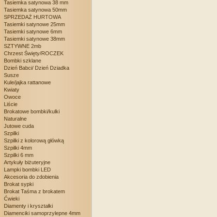
Tasiemka satynowa 38 mm
Tasiemka satynowa 50mm
SPRZEDAŻ HURTOWA
Tasiemki satynowe 25mm
Tasiemki satynowe 6mm
Tasiemki satynowe 38mm
SZTYWNE 2mb
Chrzest Święty/ROCZEK
Bombki szklane
Dzień Babci/ Dzień Dziadka
Susze
Kule/jajka rattanowe
Kwiaty
Owoce
Liście
Brokatowe bombki/kulki
Naturalne
Jutowe cuda
Szpilki
Szpilki z kolorową główką
Szpilki 4mm
Szpilki 6 mm
Artykuły biżuteryjne
Lampki bombki LED
Akcesoria do zdobienia
Brokat sypki
Brokat Taśma z brokatem
Ćwieki
Diamenty i kryształki
Diamenciki samoprzylepne 4mm