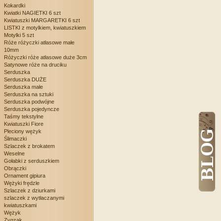
Kokardki
Kwiatki NAGIETKI 6 szt
Kwiatuszki MARGARETKI 6 szt
LISTKI z motylkiem, kwiatuszkiem
Motylki 5 szt
Róże różyczki atłasowe małe
10mm
Różyczki róże atłasowe duże 3cm
Satynowe róże na druciku
Serduszka
Serduszka DUŻE
Serduszka małe
Serduszka na sztuki
Serduszka podwójne
Serduszka pojedyncze
Taśmy tekstylne
Kwiatuszki Fiore
Pleciony wężyk
Ślimaczki
Szlaczek z brokatem
Weselne
Gołabki z serduszkiem
Obrączki
Ornament gipiura
Wężyki frędzle
Szlaczek z dziurkami
szlaczek z wytłaczanymi
kwiatuszkami
Wężyk
Zygzak