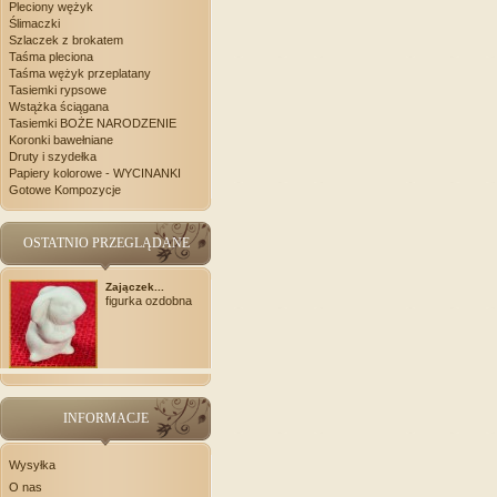
Pleciony wężyk
Ślimaczki
Szlaczek z brokatem
Taśma pleciona
Taśma wężyk przeplatany
Tasiemki rypsowe
Wstążka ściągana
Tasiemki BOŻE NARODZENIE
Koronki bawełniane
Druty i szydełka
Papiery kolorowe - WYCINANKI
Gotowe Kompozycje
OSTATNIO PRZEGLĄDANE
Zajączek...
figurka ozdobna
INFORMACJE
Wysyłka
O nas