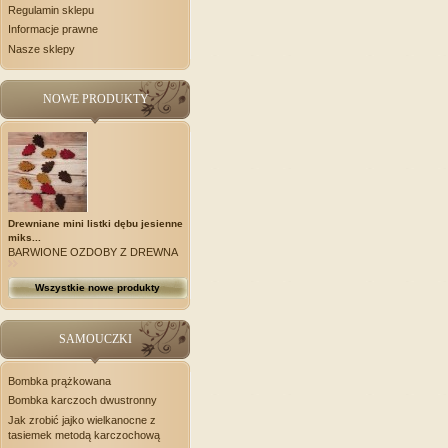
Regulamin sklepu
Informacje prawne
Nasze sklepy
NOWE PRODUKTY
Drewniane mini listki dębu jesienne
miks...
BARWIONE OZDOBY Z DREWNA
Wszystkie nowe produkty
SAMOUCZKI
Bombka prążkowana
Bombka karczoch dwustronny
Jak zrobić jajko wielkanocne z
tasiemek metodą karczochową