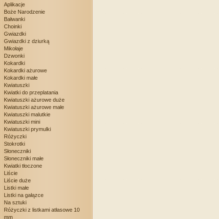
Aplikacje
Boże Narodzenie
Bałwanki
Choinki
Gwiazdki
Gwiazdki z dziurką
Mikołaje
Dzwonki
Kokardki
Kokardki ażurowe
Kokardki małe
Kwiatuszki
Kwiatki do przeplatania
Kwiatuszki ażurowe duże
Kwiatuszki ażurowe małe
Kwiatuszki malutkie
Kwiatuszki mini
Kwiatuszki prymulki
Różyczki
Stokrotki
Słoneczniki
Słoneczniki małe
Kwiatki tłoczone
Liście
Liście duże
Listki małe
Listki na gałązce
Na sztuki
Różyczki z listkami atłasowe 10
mm