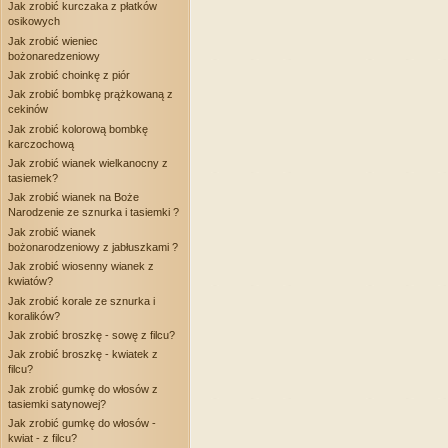
Jak zrobić kurczaka z płatków
osikowych
Jak zrobić wieniec
bożonaredzeniowy
Jak zrobić choinkę z piór
Jak zrobić bombkę prążkowaną z
cekinów
Jak zrobić kolorową bombkę
karczochową
Jak zrobić wianek wielkanocny z
tasiemek?
Jak zrobić wianek na Boże
Narodzenie ze sznurka i tasiemki ?
Jak zrobić wianek
bożonarodzeniowy z jabłuszkami ?
Jak zrobić wiosenny wianek z
kwiatów?
Jak zrobić korale ze sznurka i
koralików?
Jak zrobić broszkę - sowę z filcu?
Jak zrobić broszkę - kwiatek z
filcu?
Jak zrobić gumkę do włosów z
tasiemki satynowej?
Jak zrobić gumkę do włosów -
kwiat - z filcu?