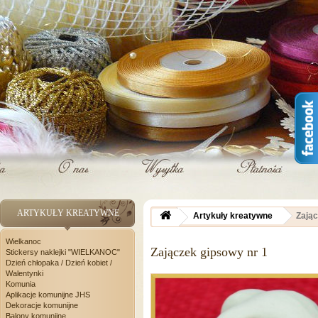
ARTYKUŁY KREATYWNE
Artykuły kreatywne
Zając
Wielkanoc
Zajączek gipsowy nr 1
Stickersy naklejki "WIELKANOC"
Dzień chłopaka / Dzień kobiet /
Walentynki
Komunia
Aplikacje komunijne JHS
Dekoracje komunijne
Balony komunijne