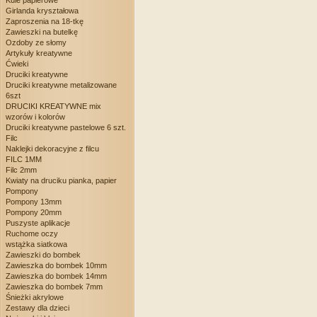
Kule papierowe
Girlanda kryształowa
Zaproszenia na 18-tkę
Zawieszki na butelkę
Ozdoby ze słomy
Artykuły kreatywne
Ćwieki
Druciki kreatywne
Druciki kreatywne metalizowane
6szt
DRUCIKI KREATYWNE mix
wzorów i kolorów
Druciki kreatywne pastelowe 6 szt.
Filc
Naklejki dekoracyjne z filcu
FILC 1MM
Filc 2mm
Kwiaty na druciku pianka, papier
Pompony
Pompony 13mm
Pompony 20mm
Puszyste aplikacje
Ruchome oczy
wstążka siatkowa
Zawieszki do bombek
Zawieszka do bombek 10mm
Zawieszka do bombek 14mm
Zawieszka do bombek 7mm
Śnieżki akrylowe
Zestawy dla dzieci