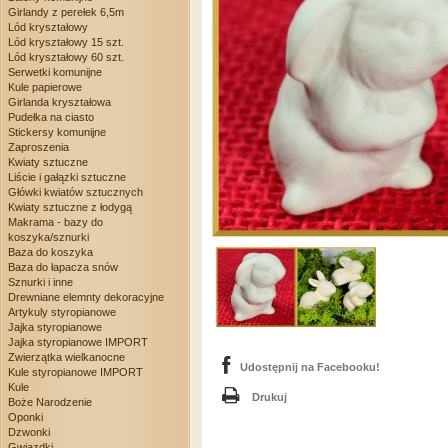
Girlandy z perełek 6,5m
Lód kryształowy
Lód kryształowy 15 szt.
Lód kryształowy 60 szt.
Serwetki komunijne
Kule papierowe
Girlanda kryształowa
Pudełka na ciasto
Stickersy komunijne
Zaproszenia
Kwiaty sztuczne
Liście i gałązki sztuczne
Główki kwiatów sztucznych
Kwiaty sztuczne z łodygą
Makrama - bazy do
koszyka/sznurki
Baza do koszyka
Baza do łapacza snów
Sznurki i inne
Drewniane elemnty dekoracyjne
Artykuly styropianowe
Jajka styropianowe
Jajka styropianowe IMPORT
Zwierzątka wielkanocne
Udostępnij na Facebooku!
Kule styropianowe IMPORT
Kule
Drukuj
Boże Narodzenie
Oponki
Dzwonki
Gwiazdki