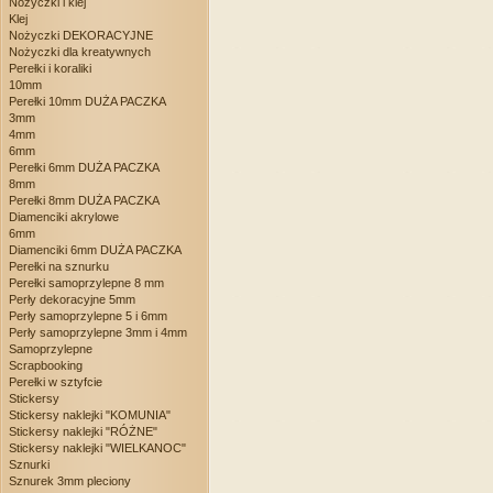
Nożyczki i klej
Klej
Nożyczki DEKORACYJNE
Nożyczki dla kreatywnych
Perełki i koraliki
10mm
Perełki 10mm DUŻA PACZKA
3mm
4mm
6mm
Perełki 6mm DUŻA PACZKA
8mm
Perełki 8mm DUŻA PACZKA
Diamenciki akrylowe
6mm
Diamenciki 6mm DUŻA PACZKA
Perełki na sznurku
Perełki samoprzylepne 8 mm
Perły dekoracyjne 5mm
Perły samoprzylepne 5 i 6mm
Perły samoprzylepne 3mm i 4mm
Samoprzylepne
Scrapbooking
Perełki w sztyfcie
Stickersy
Stickersy naklejki "KOMUNIA"
Stickersy naklejki "RÓŻNE"
Stickersy naklejki "WIELKANOC"
Sznurki
Sznurek 3mm pleciony