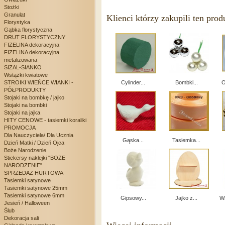
Stożki
Granulat
Klienci którzy zakupili ten prod
Florystyka
Gąbka florystyczna
DRUT FLORYSTYCZNY
FIZELINA dekoracyjna
FIZELINA dekoracyjna
metalizowana
SIZAL-SIANKO
Wstążki kwiatowe
STROIKI WIEŃCE WIANKI -
Cylinder...
Bombki...
O
PÓŁPRODUKTY
Stojaki na bombkę / jajko
Stojaki na bombki
Stojaki na jajka
HITY CENOWE - tasiemki koraliki
PROMOCJA
Dla Nauczyciela/ Dla Ucznia
Gąska...
Tasiemka...
Dzień Matki / Dzień Ojca
Boże Narodzenie
Stickersy naklejki "BOŻE
NARODZENIE"
SPRZEDAŻ HURTOWA
Tasiemki satynowe
Tasiemki satynowe 25mm
Tasiemki satynowe 6mm
Gipsowy...
Jajko z...
Wi
Jesień / Halloween
Ślub
Dekoracja sali