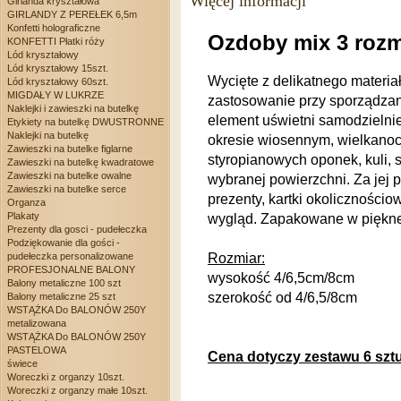
Więcej informacji
Girlanda kryształowa
GIRLANDY Z PEREŁEK 6,5m
Konfetti holograficzne
Ozdoby mix 3 rozm
KONFETTI Płatki róży
Lód kryształowy
Lód kryształowy 15szt.
Wycięte z delikatnego materi
Lód kryształowy 60szt.
MIGDAŁY W LUKRZE
zastosowanie przy sporządzani
Naklejki i zawieszki na butelkę
element uświetni samodzieln
Etykiety na butelkę DWUSTRONNE
Naklejki na butelkę
okresie wiosennym, wielkano
Zawieszki na butelke figlarne
styropianowych oponek, kuli, 
Zawieszki na butelkę kwadratowe
Zawieszki na butelke owalne
wybranej powierzchni. Za jej 
Zawieszki na butelke serce
prezenty, kartki okoliczności
Organza
Plakaty
wygląd. Zapakowane w piękne
Prezenty dla gosci - pudełeczka
Podziękowanie dla gości -
pudełeczka personalizowane
Rozmiar:
PROFESJONALNE BALONY
wysokość 4/6,5cm/8cm
Balony metaliczne 100 szt
szerokość od 4/6,5/8cm
Balony metaliczne 25 szt
WSTĄŻKA Do BALONÓW 250Y
metalizowana
WSTĄŻKA Do BALONÓW 250Y
PASTELOWA
Cena dotyczy zestawu 6 szt
świece
Woreczki z organzy 10szt.
Woreczki z organzy małe 10szt.