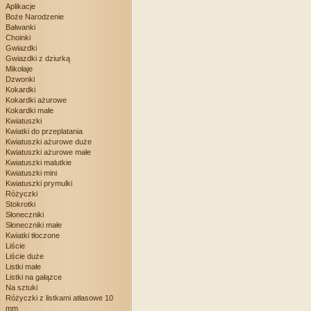
Aplikacje
Boże Narodzenie
Bałwanki
Choinki
Gwiazdki
Gwiazdki z dziurką
Mikołaje
Dzwonki
Kokardki
Kokardki ażurowe
Kokardki małe
Kwiatuszki
Kwiatki do przeplatania
Kwiatuszki ażurowe duże
Kwiatuszki ażurowe małe
Kwiatuszki malutkie
Kwiatuszki mini
Kwiatuszki prymulki
Różyczki
Stokrotki
Słoneczniki
Słoneczniki małe
Kwiatki tłoczone
Liście
Liście duże
Listki małe
Listki na gałązce
Na sztuki
Różyczki z listkami atłasowe 10
mm