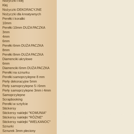
Nożyczki i klej
Klej
Nożyczki DEKORACYJNE
Nożyczki dla kreatywnych
Perełki i koraliki
10mm
Perełki 10mm DUŻA PACZKA
3mm
4mm
6mm
Perełki 6mm DUŻA PACZKA
8mm
Perełki 8mm DUŻA PACZKA
Diamenciki akrylowe
6mm
Diamenciki 6mm DUŻA PACZKA
Perełki na sznurku
Perełki samoprzylepne 8 mm
Perły dekoracyjne 5mm
Perły samoprzylepne 5 i 6mm
Perły samoprzylepne 3mm i 4mm
Samoprzylepne
Scrapbooking
Perełki w sztyfcie
Stickersy
Stickersy naklejki "KOMUNIA"
Stickersy naklejki "RÓŻNE"
Stickersy naklejki "WIELKANOC"
Sznurki
Sznurek 3mm pleciony