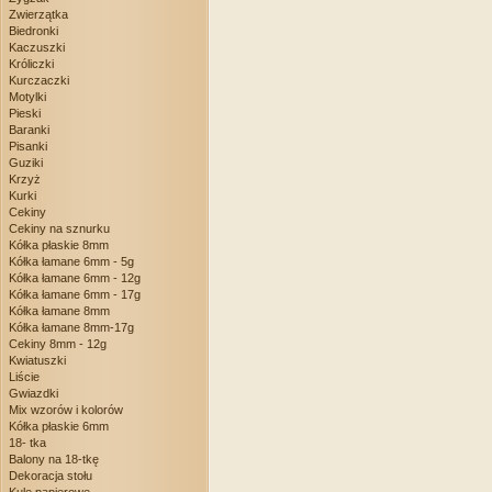
Zwierzątka
Biedronki
Kaczuszki
Króliczki
Kurczaczki
Motylki
Pieski
Baranki
Pisanki
Guziki
Krzyż
Kurki
Cekiny
Cekiny na sznurku
Kółka płaskie 8mm
Kółka łamane 6mm - 5g
Kółka łamane 6mm - 12g
Kółka łamane 6mm - 17g
Kółka łamane 8mm
Kółka łamane 8mm-17g
Cekiny 8mm - 12g
Kwiatuszki
Liście
Gwiazdki
Mix wzorów i kolorów
Kółka płaskie 6mm
18- tka
Balony na 18-tkę
Dekoracja stołu