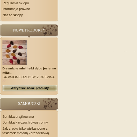
Regulamin sklepu
Informacje prawne
Nasze sklepy
NOWE PRODUKTY
Drewniane mini listki dębu jesienne
miks...
BARWIONE OZDOBY Z DREWNA
Wszystkie nowe produkty
SAMOUCZKI
Bombka prążkowana
Bombka karczoch dwustronny
Jak zrobić jajko wielkanocne z
tasiemek metodą karczochową