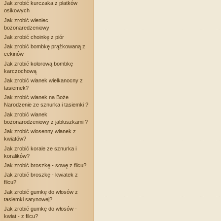
Jak zrobić kurczaka z płatków
osikowych
Jak zrobić wieniec
bożonaredzeniowy
Jak zrobić choinkę z piór
Jak zrobić bombkę prążkowaną z
cekinów
Jak zrobić kolorową bombkę
karczochową
Jak zrobić wianek wielkanocny z
tasiemek?
Jak zrobić wianek na Boże
Narodzenie ze sznurka i tasiemki ?
Jak zrobić wianek
bożonarodzeniowy z jabłuszkami ?
Jak zrobić wiosenny wianek z
kwiatów?
Jak zrobić korale ze sznurka i
koralików?
Jak zrobić broszkę - sowę z filcu?
Jak zrobić broszkę - kwiatek z
filcu?
Jak zrobić gumkę do włosów z
tasiemki satynowej?
Jak zrobić gumkę do włosów -
kwiat - z filcu?