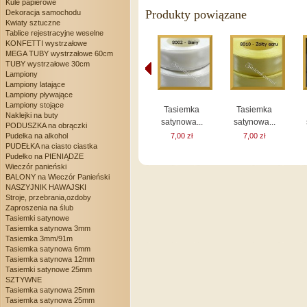
Kule papierowe
Produkty powiązane
Dekoracja samochodu
Kwiaty sztuczne
Tablice rejestracyjne weselne
KONFETTI wystrzałowe
MEGA TUBY wystrzałowe 60cm
TUBY wystrzałowe 30cm
Lampiony
Lampiony latające
Lampiony pływające
Lampiony stojące
Tasiemka
Tasiemka
Naklejki na buty
satynowa...
satynowa...
PODUSZKA na obrączki
Pudełka na alkohol
7,00 zł
7,00 zł
PUDEŁKA na ciasto ciastka
Pudełko na PIENIĄDZE
Wieczór panieński
BALONY na Wieczór Panieński
NASZYJNIK HAWAJSKI
Stroje, przebrania,ozdoby
Zaproszenia na ślub
Tasiemki satynowe
Tasiemka satynowa 3mm
Tasiemka 3mm/91m
Tasiemka satynowa 6mm
Tasiemka satynowa 12mm
Tasiemki satynowe 25mm
SZTYWNE
Tasiemka satynowa 25mm
Tasiemka satynowa 25mm