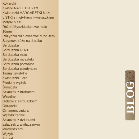
Kokardki
Kwiatki NAGIETKI 6 szt
Kwiatuszki MARGARETKI 6 szt
LISTKI z motylkiem, kwiatuszkiem
Motylki 5 szt
Róże różyczki atłasowe małe
10mm
Różyczki róże atłasowe duże 3cm
Satynowe róże na druciku
Serduszka
Serduszka DUŻE
Serduszka małe
Serduszka na sztuki
Serduszka podwójne
Serduszka pojedyncze
Taśmy tekstylne
Kwiatuszki Fiore
Pleciony wężyk
Ślimaczki
Szlaczek z brokatem
Weselne
Gołabki z serduszkiem
Obrączki
Ornament gipiura
Wężyki frędzle
Szlaczek z dziurkami
szlaczek z wytłaczanymi
kwiatuszkami
Wężyk
Zygzak