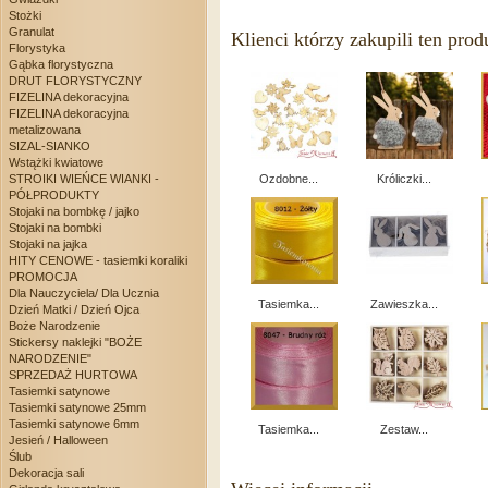
Stożki
Granulat
Klienci którzy zakupili ten prod
Florystyka
Gąbka florystyczna
DRUT FLORYSTYCZNY
FIZELINA dekoracyjna
FIZELINA dekoracyjna
metalizowana
SIZAL-SIANKO
Wstążki kwiatowe
STROIKI WIEŃCE WIANKI -
Ozdobne...
Króliczki...
PÓŁPRODUKTY
Stojaki na bombkę / jajko
Stojaki na bombki
Stojaki na jajka
HITY CENOWE - tasiemki koraliki
PROMOCJA
Dla Nauczyciela/ Dla Ucznia
Tasiemka...
Zawieszka...
Dzień Matki / Dzień Ojca
Boże Narodzenie
Stickersy naklejki "BOŻE
NARODZENIE"
SPRZEDAŻ HURTOWA
Tasiemki satynowe
Tasiemki satynowe 25mm
Tasiemki satynowe 6mm
Tasiemka...
Zestaw...
Jesień / Halloween
Ślub
Dekoracja sali