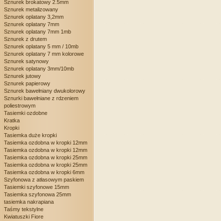
Sznurek brokatowy 2.5mm
Sznurek metalizowany
Sznurek oplatany 3,2mm
Sznurek oplatany 7mm
Sznurek oplatany 7mm 1mb
Sznurek z drutem
Sznurek oplatany 5 mm / 10mb
Sznurek oplatany 7 mm kolorowe
Sznurek satynowy
Sznurek oplatany 3mm/10mb
Sznurek jutowy
Sznurek papierowy
Sznurek bawełniany dwukolorowy
Sznurki bawełniane z rdzeniem
poliestrowym
Tasiemki ozdobne
Kratka
Kropki
Tasiemka duże kropki
Tasiemka ozdobna w kropki 12mm
Tasiemka ozdobna w kropki 12mm
Tasiemka ozdobna w kropki 25mm
Tasiemka ozdobna w kropki 25mm
Tasiemka ozdobna w kropki 6mm
Szyfonowa z atłasowym paskiem
Tasiemki szyfonowe 15mm
Tasiemka szyfonowa 25mm
tasiemka nakrapiana
Taśmy tekstylne
Kwiatuszki Fiore