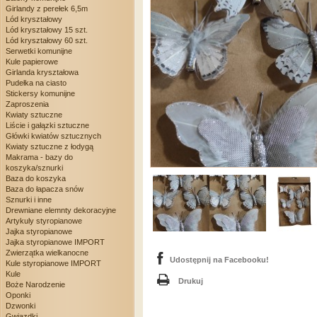
Girlandy z perełek 6,5m
Lód kryształowy
Lód kryształowy 15 szt.
Lód kryształowy 60 szt.
Serwetki komunijne
Kule papierowe
Girlanda kryształowa
Pudełka na ciasto
Stickersy komunijne
Zaproszenia
Kwiaty sztuczne
Liście i gałązki sztuczne
Główki kwiatów sztucznych
Kwiaty sztuczne z łodygą
Makrama - bazy do
koszyka/sznurki
Baza do koszyka
Baza do łapacza snów
Sznurki i inne
Drewniane elemnty dekoracyjne
Artykuly styropianowe
Jajka styropianowe
Jajka styropianowe IMPORT
Zwierzątka wielkanocne
Udostępnij na Facebooku!
Kule styropianowe IMPORT
Kule
Drukuj
Boże Narodzenie
Oponki
Dzwonki
Gwiazdki