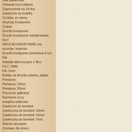
Kule papierowe
Girlanda kryształowa
Zaproszenia na 18-tkę
Zawieszki na butelkę
Ozdoby ze słomy
Artykuły kreatywne
Ćwieki
Druciki kreatywne
Druciki kreatywne metalizowane
6szt
DRUCIKI KREATYWNE mix
wzorów i kolorów
Druciki kreatywne pastelowe 6 szt.
Filc
Naklejki dekoracyjne z filcu
FILC 1MM
Filc 2mm
Kwiaty na druciku pianka, papier
Pompony
Pompony 13mm
Pompony 20mm
Puszyste aplikacje
Ruchome oczy
wstążka siatkowa
Zawieszki do bombek
Zawieszka do bombek 10mm
Zawieszka do bombek 14mm
Zawieszka do bombek 7mm
Śnieżki akrylowe
Zestawy dla dzieci