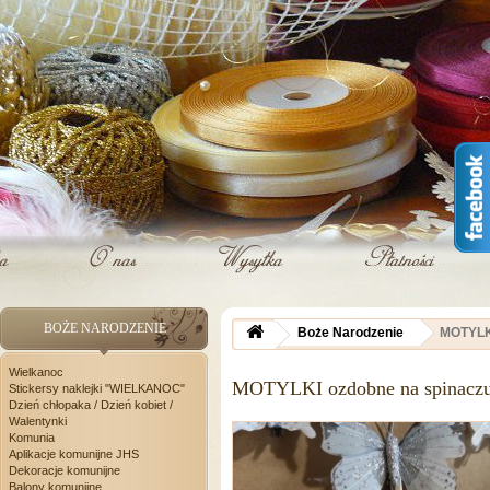
BOŻE NARODZENIE
Boże Narodzenie
MOTYLK
Wielkanoc
MOTYLKI ozdobne na spinac
Stickersy naklejki "WIELKANOC"
Dzień chłopaka / Dzień kobiet /
Walentynki
Komunia
Aplikacje komunijne JHS
Dekoracje komunijne
Balony komunijne