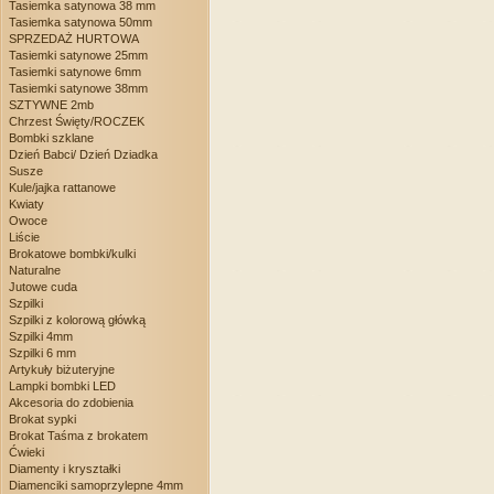
Tasiemka satynowa 38 mm
Tasiemka satynowa 50mm
SPRZEDAŻ HURTOWA
Tasiemki satynowe 25mm
Tasiemki satynowe 6mm
Tasiemki satynowe 38mm
SZTYWNE 2mb
Chrzest Święty/ROCZEK
Bombki szklane
Dzień Babci/ Dzień Dziadka
Susze
Kule/jajka rattanowe
Kwiaty
Owoce
Liście
Brokatowe bombki/kulki
Naturalne
Jutowe cuda
Szpilki
Szpilki z kolorową główką
Szpilki 4mm
Szpilki 6 mm
Artykuły biżuteryjne
Lampki bombki LED
Akcesoria do zdobienia
Brokat sypki
Brokat Taśma z brokatem
Ćwieki
Diamenty i kryształki
Diamenciki samoprzylepne 4mm