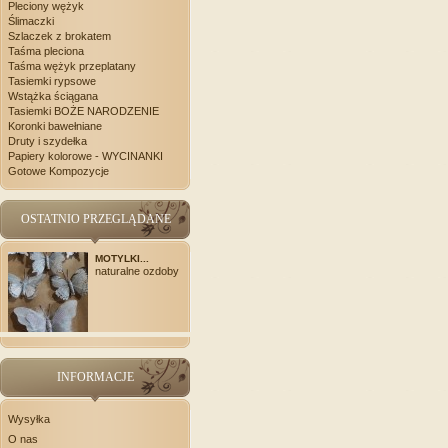
Pleciony wężyk
Ślimaczki
Szlaczek z brokatem
Taśma pleciona
Taśma wężyk przeplatany
Tasiemki rypsowe
Wstążka ściągana
Tasiemki BOŻE NARODZENIE
Koronki bawełniane
Druty i szydełka
Papiery kolorowe - WYCINANKI
Gotowe Kompozycje
OSTATNIO PRZEGLĄDANE
MOTYLKI...
naturalne ozdoby
INFORMACJE
Wysyłka
O nas