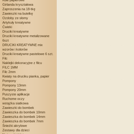
Kule papierowe
Girlanda kryształowa
Zaproszenia na 18-tkę
Zawieszki na butelkę
Ozdoby ze słomy
Artykuły kreatywne
Ćwieki
Druciki kreatywne
Druciki kreatywne metalizowane
6szt
DRUCIKI KREATYWNE mix
wzorów i kolorów
Druciki kreatywne pastelowe 6 szt.
Filc
Naklejki dekoracyjne z filcu
FILC 1MM
Filc 2mm
Kwiaty na druciku pianka, papier
Pompony
Pompony 13mm
Pompony 20mm
Puszyste aplikacje
Ruchome oczy
wstążka siatkowa
Zawieszki do bombek
Zawieszka do bombek 10mm
Zawieszka do bombek 14mm
Zawieszka do bombek 7mm
Śnieżki akrylowe
Zestawy dla dzieci