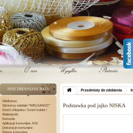
INNE DREWNIANE BAZY
Przedmioty do zdobienia
I
Wielkanoc
Podstawka pod jajko NISKA
Stickersy naklejki "WIELKANOC"
Dzień chłopaka / Dzień kobiet /
Walentynki
Komunia
Aplikacje komunijne JHS
Dekoracje komunijne
Balony komunijne