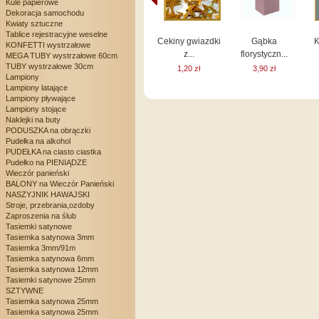
Kule papierowe
Dekoracja samochodu
Kwiaty sztuczne
Tablice rejestracyjne weselne
Cekiny gwiazdki
Gąbka
K
KONFETTI wystrzałowe
z...
florystyczn...
MEGA TUBY wystrzałowe 60cm
TUBY wystrzałowe 30cm
1,20 zł
3,90 zł
Lampiony
Lampiony latające
Lampiony pływające
Lampiony stojące
Naklejki na buty
PODUSZKA na obrączki
Pudełka na alkohol
PUDEŁKA na ciasto ciastka
Pudełko na PIENIĄDZE
Wieczór panieński
BALONY na Wieczór Panieński
NASZYJNIK HAWAJSKI
Stroje, przebrania,ozdoby
Zaproszenia na ślub
Tasiemki satynowe
Tasiemka satynowa 3mm
Tasiemka 3mm/91m
Tasiemka satynowa 6mm
Tasiemka satynowa 12mm
Tasiemki satynowe 25mm
SZTYWNE
Tasiemka satynowa 25mm
Tasiemka satynowa 25mm