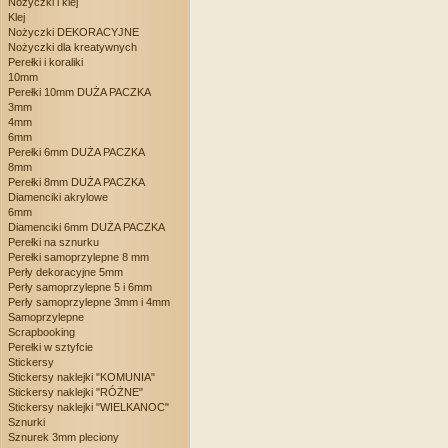
Nożyczki i klej
Klej
Nożyczki DEKORACYJNE
Nożyczki dla kreatywnych
Perełki i koraliki
10mm
Perełki 10mm DUŻA PACZKA
3mm
4mm
6mm
Perełki 6mm DUŻA PACZKA
8mm
Perełki 8mm DUŻA PACZKA
Diamenciki akrylowe
6mm
Diamenciki 6mm DUŻA PACZKA
Perełki na sznurku
Perełki samoprzylepne 8 mm
Perły dekoracyjne 5mm
Perły samoprzylepne 5 i 6mm
Perły samoprzylepne 3mm i 4mm
Samoprzylepne
Scrapbooking
Perełki w sztyfcie
Stickersy
Stickersy naklejki "KOMUNIA"
Stickersy naklejki "RÓŻNE"
Stickersy naklejki "WIELKANOC"
Sznurki
Sznurek 3mm pleciony