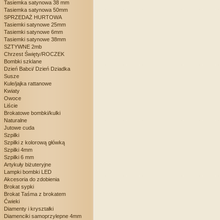
Tasiemka satynowa 38 mm
Tasiemka satynowa 50mm
SPRZEDAŻ HURTOWA
Tasiemki satynowe 25mm
Tasiemki satynowe 6mm
Tasiemki satynowe 38mm
SZTYWNE 2mb
Chrzest Święty/ROCZEK
Bombki szklane
Dzień Babci/ Dzień Dziadka
Susze
Kule/jajka rattanowe
Kwiaty
Owoce
Liście
Brokatowe bombki/kulki
Naturalne
Jutowe cuda
Szpilki
Szpilki z kolorową główką
Szpilki 4mm
Szpilki 6 mm
Artykuły biżuteryjne
Lampki bombki LED
Akcesoria do zdobienia
Brokat sypki
Brokat Taśma z brokatem
Ćwieki
Diamenty i kryształki
Diamenciki samoprzylepne 4mm