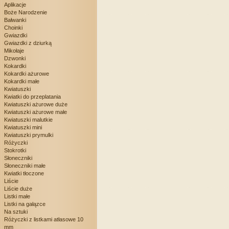
Aplikacje
Boże Narodzenie
Bałwanki
Choinki
Gwiazdki
Gwiazdki z dziurką
Mikołaje
Dzwonki
Kokardki
Kokardki ażurowe
Kokardki małe
Kwiatuszki
Kwiatki do przeplatania
Kwiatuszki ażurowe duże
Kwiatuszki ażurowe małe
Kwiatuszki malutkie
Kwiatuszki mini
Kwiatuszki prymulki
Różyczki
Stokrotki
Słoneczniki
Słoneczniki małe
Kwiatki tłoczone
Liście
Liście duże
Listki małe
Listki na gałązce
Na sztuki
Różyczki z listkami atłasowe 10
mm