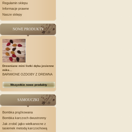
Regulamin sklepu
Informacje prawne
Nasze sklepy
NOWE PRODUKTY
Drewniane mini listki dębu jesienne
miks...
BARWIONE OZDOBY Z DREWNA
Wszystkie nowe produkty
SAMOUCZKI
Bombka prążkowana
Bombka karczoch dwustronny
Jak zrobić jajko wielkanocne z
tasiemek metodą karczochową