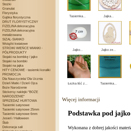
Stożki
Granulat
Florystyka
Tasiemka...
Jajka...
Gąbka florystyczna
DRUT FLORYSTYCZNY
FIZELINA dekoracyjna
FIZELINA dekoracyjna
metalizowana
SIZAL-SIANKO
Wstążki kwiatowe
STROIKI WIEŃCE WIANKI -
Jajko...
Jajko ze...
PÓŁPRODUKTY
Stojaki na bombkę / jajko
Stojaki na bombki
Stojaki na jajka
HITY CENOWE - tasiemki koraliki
PROMOCJA
Dla Nauczyciela/ Dla Ucznia
Dzień Matki / Dzień Ojca
Łezka liść z...
Tasiemka...
Boże Narodzenie
Stickersy naklejki "BOŻE
NARODZENIE"
Więcej informacji
SPRZEDAŻ HURTOWA
Tasiemki satynowe
Tasiemki satynowe 25mm
Podstawka pod jajk
Tasiemki satynowe 6mm
Jesień / Halloween
Ślub
Dekoracja sali
Wykonana z dobrej jakości materi