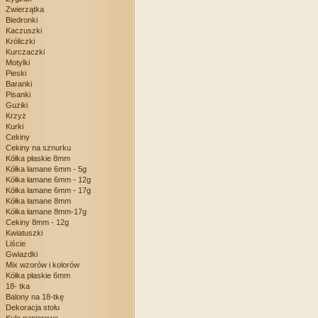
Zwierzątka
Biedronki
Kaczuszki
Króliczki
Kurczaczki
Motylki
Pieski
Baranki
Pisanki
Guziki
Krzyż
Kurki
Cekiny
Cekiny na sznurku
Kółka płaskie 8mm
Kółka łamane 6mm - 5g
Kółka łamane 6mm - 12g
Kółka łamane 6mm - 17g
Kółka łamane 8mm
Kółka łamane 8mm-17g
Cekiny 8mm - 12g
Kwiatuszki
Liście
Gwiazdki
Mix wzorów i kolorów
Kółka płaskie 6mm
18- tka
Balony na 18-tkę
Dekoracja stołu