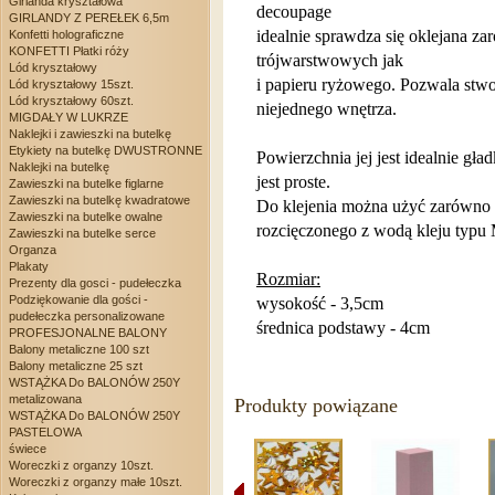
Girlanda kryształowa
decoupage
GIRLANDY Z PEREŁEK 6,5m
idealnie sprawdza się oklejana z
Konfetti holograficzne
KONFETTI Płatki róży
trójwarstwowych jak
Lód kryształowy
i papieru ryżowego. Pozwala stwo
Lód kryształowy 15szt.
Lód kryształowy 60szt.
niejednego wnętrza.
MIGDAŁY W LUKRZE
Naklejki i zawieszki na butelkę
Etykiety na butelkę DWUSTRONNE
Powierzchnia jej jest idealnie gł
Naklejki na butelkę
jest proste.
Zawieszki na butelke figlarne
Zawieszki na butelkę kwadratowe
Do klejenia można użyć zarówno 
Zawieszki na butelke owalne
rozcięczonego z wodą kleju typu 
Zawieszki na butelke serce
Organza
Plakaty
Rozmiar:
Prezenty dla gosci - pudełeczka
Podziękowanie dla gości -
wysokość - 3,5cm
pudełeczka personalizowane
średnica podstawy - 4cm
PROFESJONALNE BALONY
Balony metaliczne 100 szt
Balony metaliczne 25 szt
WSTĄŻKA Do BALONÓW 250Y
metalizowana
Produkty powiązane
WSTĄŻKA Do BALONÓW 250Y
PASTELOWA
świece
Woreczki z organzy 10szt.
Woreczki z organzy małe 10szt.