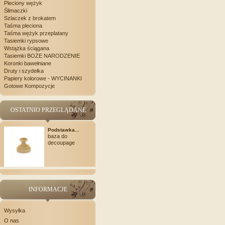
Pleciony wężyk
Ślimaczki
Szlaczek z brokatem
Taśma pleciona
Taśma wężyk przeplatany
Tasiemki rypsowe
Wstążka ściągana
Tasiemki BOŻE NARODZENIE
Koronki bawełniane
Druty i szydełka
Papiery kolorowe - WYCINANKI
Gotowe Kompozycje
OSTATNIO PRZEGLĄDANE
Podstawka...
baza do
decoupage
INFORMACJE
Wysyłka
O nas