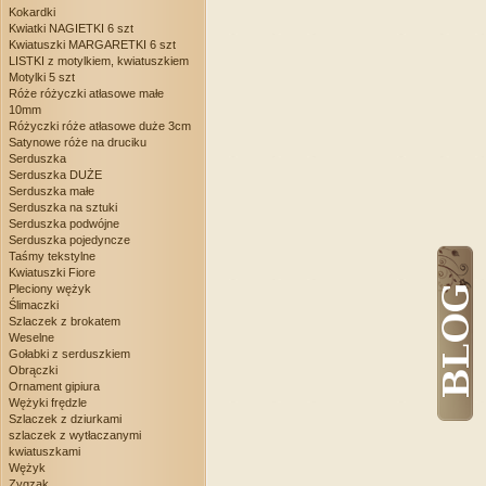
Kokardki
Kwiatki NAGIETKI 6 szt
Kwiatuszki MARGARETKI 6 szt
LISTKI z motylkiem, kwiatuszkiem
Motylki 5 szt
Róże różyczki atłasowe małe
10mm
Różyczki róże atłasowe duże 3cm
Satynowe róże na druciku
Serduszka
Serduszka DUŻE
Serduszka małe
Serduszka na sztuki
Serduszka podwójne
Serduszka pojedyncze
Taśmy tekstylne
Kwiatuszki Fiore
Pleciony wężyk
Ślimaczki
Szlaczek z brokatem
Weselne
Gołabki z serduszkiem
Obrączki
Ornament gipiura
Wężyki frędzle
Szlaczek z dziurkami
szlaczek z wytłaczanymi
kwiatuszkami
Wężyk
Zygzak