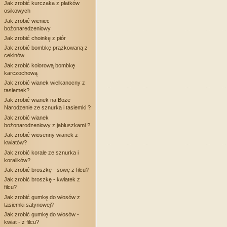
Jak zrobić kurczaka z płatków
osikowych
Jak zrobić wieniec
bożonaredzeniowy
Jak zrobić choinkę z piór
Jak zrobić bombkę prążkowaną z
cekinów
Jak zrobić kolorową bombkę
karczochową
Jak zrobić wianek wielkanocny z
tasiemek?
Jak zrobić wianek na Boże
Narodzenie ze sznurka i tasiemki ?
Jak zrobić wianek
bożonarodzeniowy z jabłuszkami ?
Jak zrobić wiosenny wianek z
kwiatów?
Jak zrobić korale ze sznurka i
koralików?
Jak zrobić broszkę - sowę z filcu?
Jak zrobić broszkę - kwiatek z
filcu?
Jak zrobić gumkę do włosów z
tasiemki satynowej?
Jak zrobić gumkę do włosów -
kwiat - z filcu?