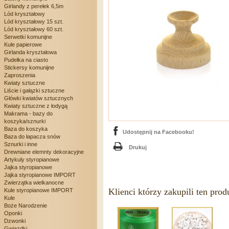
Girlandy z perełek 6,5m
Lód kryształowy
Lód kryształowy 15 szt.
Lód kryształowy 60 szt.
Serwetki komunijne
Kule papierowe
Girlanda kryształowa
Pudełka na ciasto
Stickersy komunijne
Zaproszenia
Kwiaty sztuczne
Liście i gałązki sztuczne
Główki kwiatów sztucznych
Kwiaty sztuczne z łodygą
Makrama - bazy do
koszyka/sznurki
Baza do koszyka
Udostępnij na Facebooku!
Baza do łapacza snów
Sznurki i inne
Drukuj
Drewniane elemnty dekoracyjne
Artykuly styropianowe
Jajka styropianowe
Jajka styropianowe IMPORT
Zwierzątka wielkanocne
Klienci którzy zakupili ten prod
Kule styropianowe IMPORT
Kule
Boże Narodzenie
Oponki
Dzwonki
Gwiazdki