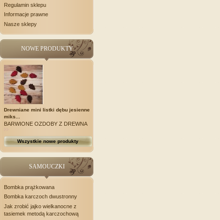
Regulamin sklepu
Informacje prawne
Nasze sklepy
NOWE PRODUKTY
Drewniane mini listki dębu jesienne
miks...
BARWIONE OZDOBY Z DREWNA
Wszystkie nowe produkty
SAMOUCZKI
Bombka prążkowana
Bombka karczoch dwustronny
Jak zrobić jajko wielkanocne z
tasiemek metodą karczochową