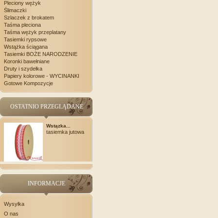
Pleciony wężyk
Ślimaczki
Szlaczek z brokatem
Taśma pleciona
Taśma wężyk przeplatany
Tasiemki rypsowe
Wstążka ściągana
Tasiemki BOŻE NARODZENIE
Koronki bawełniane
Druty i szydełka
Papiery kolorowe - WYCINANKI
Gotowe Kompozycje
OSTATNIO PRZEGLĄDANE
Wstązka...
tasiemka jutowa
INFORMACJE
Wysyłka
O nas