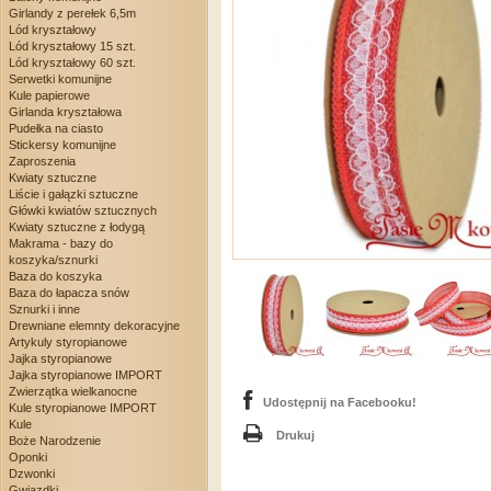
Girlandy z perełek 6,5m
Lód kryształowy
Lód kryształowy 15 szt.
Lód kryształowy 60 szt.
Serwetki komunijne
Kule papierowe
Girlanda kryształowa
Pudełka na ciasto
Stickersy komunijne
Zaproszenia
Kwiaty sztuczne
Liście i gałązki sztuczne
Główki kwiatów sztucznych
Kwiaty sztuczne z łodygą
Makrama - bazy do
koszyka/sznurki
Baza do koszyka
Baza do łapacza snów
Sznurki i inne
Drewniane elemnty dekoracyjne
Artykuly styropianowe
Jajka styropianowe
Jajka styropianowe IMPORT
Zwierzątka wielkanocne
Udostępnij na Facebooku!
Kule styropianowe IMPORT
Kule
Drukuj
Boże Narodzenie
Oponki
Dzwonki
Gwiazdki