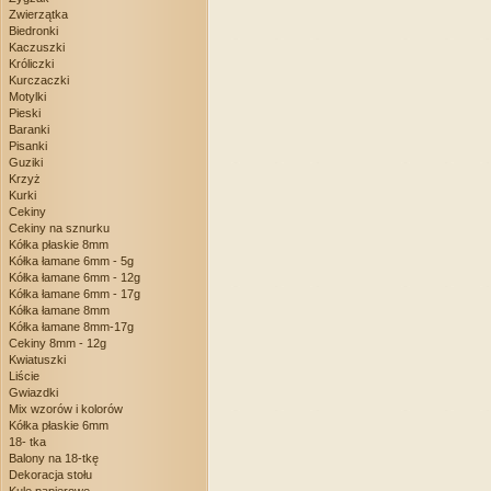
Zwierzątka
Biedronki
Kaczuszki
Króliczki
Kurczaczki
Motylki
Pieski
Baranki
Pisanki
Guziki
Krzyż
Kurki
Cekiny
Cekiny na sznurku
Kółka płaskie 8mm
Kółka łamane 6mm - 5g
Kółka łamane 6mm - 12g
Kółka łamane 6mm - 17g
Kółka łamane 8mm
Kółka łamane 8mm-17g
Cekiny 8mm - 12g
Kwiatuszki
Liście
Gwiazdki
Mix wzorów i kolorów
Kółka płaskie 6mm
18- tka
Balony na 18-tkę
Dekoracja stołu