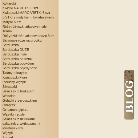
Kokardki
Kwiatki NAGIETKI 6 szt
Kwiatuszki MARGARETKI 6 szt
LISTKI z motylkiem, kwiatuszkiem
Motylki 5 szt
Róże różyczki atłasowe małe
10mm
Różyczki róże atłasowe duże 3cm
Satynowe róże na druciku
Serduszka
Serduszka DUŻE
Serduszka małe
Serduszka na sztuki
Serduszka podwójne
Serduszka pojedyncze
Taśmy tekstylne
Kwiatuszki Fiore
Pleciony wężyk
Ślimaczki
Szlaczek z brokatem
Weselne
Gołabki z serduszkiem
Obrączki
Ornament gipiura
Wężyki frędzle
Szlaczek z dziurkami
szlaczek z wytłaczanymi
kwiatuszkami
Wężyk
Zygzak