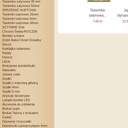
Tasiemka satynowa 38 mm
Tasiemka satynowa 50mm
SPRZEDAŻ HURTOWA
Tasiemka
Ja
Tasiemki satynowe 25mm
satynowa...
styropi
Tasiemki satynowe 6mm
7,00 zł
13,3
Tasiemki satynowe 38mm
SZTYWNE 2mb
Chrzest Święty/ROCZEK
Bombki szklane
Dzień Babci/ Dzień Dziadka
Susze
Kule/jajka rattanowe
Kwiaty
Owoce
Liście
Brokatowe bombki/kulki
Naturalne
Jutowe cuda
Szpilki
Szpilki z kolorową główką
Szpilki 4mm
Szpilki 6 mm
Artykuły biżuteryjne
Lampki bombki LED
Akcesoria do zdobienia
Brokat sypki
Brokat Taśma z brokatem
Ćwieki
Diamenty i kryształki
Diamenciki samoprzylepne 4mm