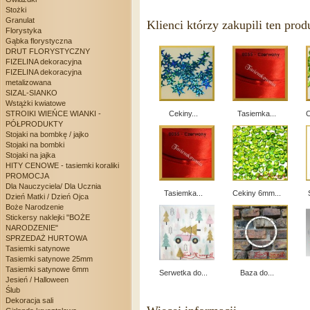
Stożki
Granulat
Klienci którzy zakupili ten prod
Florystyka
Gąbka florystyczna
DRUT FLORYSTYCZNY
FIZELINA dekoracyjna
FIZELINA dekoracyjna
metalizowana
SIZAL-SIANKO
Wstążki kwiatowe
STROIKI WIEŃCE WIANKI -
Cekiny...
Tasiemka...
C
PÓŁPRODUKTY
Stojaki na bombkę / jajko
Stojaki na bombki
Stojaki na jajka
HITY CENOWE - tasiemki koraliki
PROMOCJA
Dla Nauczyciela/ Dla Ucznia
Tasiemka...
Cekiny 6mm...
Dzień Matki / Dzień Ojca
Boże Narodzenie
Stickersy naklejki "BOŻE
NARODZENIE"
SPRZEDAŻ HURTOWA
Tasiemki satynowe
Tasiemki satynowe 25mm
Tasiemki satynowe 6mm
Serwetka do...
Baza do...
Jesień / Halloween
Ślub
Dekoracja sali