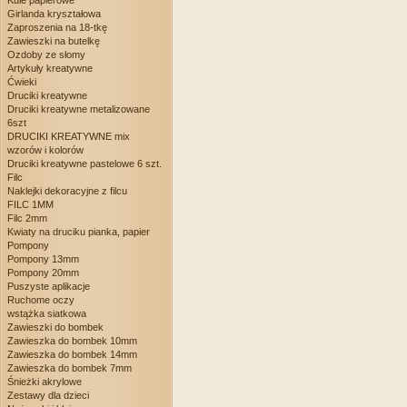
Kule papierowe
Girlanda kryształowa
Zaproszenia na 18-tkę
Zawieszki na butelkę
Ozdoby ze słomy
Artykuły kreatywne
Ćwieki
Druciki kreatywne
Druciki kreatywne metalizowane
6szt
DRUCIKI KREATYWNE mix
wzorów i kolorów
Druciki kreatywne pastelowe 6 szt.
Filc
Naklejki dekoracyjne z filcu
FILC 1MM
Filc 2mm
Kwiaty na druciku pianka, papier
Pompony
Pompony 13mm
Pompony 20mm
Puszyste aplikacje
Ruchome oczy
wstążka siatkowa
Zawieszki do bombek
Zawieszka do bombek 10mm
Zawieszka do bombek 14mm
Zawieszka do bombek 7mm
Śnieżki akrylowe
Zestawy dla dzieci