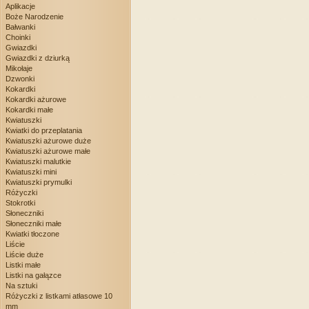
Aplikacje
Boże Narodzenie
Bałwanki
Choinki
Gwiazdki
Gwiazdki z dziurką
Mikołaje
Dzwonki
Kokardki
Kokardki ażurowe
Kokardki małe
Kwiatuszki
Kwiatki do przeplatania
Kwiatuszki ażurowe duże
Kwiatuszki ażurowe małe
Kwiatuszki malutkie
Kwiatuszki mini
Kwiatuszki prymulki
Różyczki
Stokrotki
Słoneczniki
Słoneczniki małe
Kwiatki tłoczone
Liście
Liście duże
Listki małe
Listki na gałązce
Na sztuki
Różyczki z listkami atłasowe 10
mm