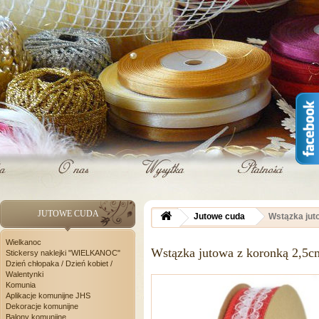
JUTOWE CUDA
Jutowe cuda
Wstązka ju
Wielkanoc
Wstązka jutowa z koronką 2
Stickersy naklejki "WIELKANOC"
Dzień chłopaka / Dzień kobiet /
Walentynki
Komunia
Aplikacje komunijne JHS
Dekoracje komunijne
Balony komunijne