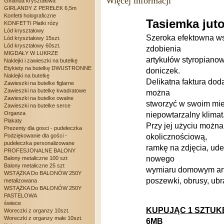
Więcej informacji
Girlanda kryształowa
GIRLANDY Z PEREŁEK 6,5m
Konfetti holograficzne
Tasiemka ju
KONFETTI Płatki róży
Lód kryształowy
Szeroka efektowna w
Lód kryształowy 15szt.
Lód kryształowy 60szt.
zdobienia
MIGDAŁY W LUKRZE
artykułów styropiano
Naklejki i zawieszki na butelkę
Etykiety na butelkę DWUSTRONNE
doniczek.
Naklejki na butelkę
Delikatna faktura dod
Zawieszki na butelke figlarne
Zawieszki na butelkę kwadratowe
można
Zawieszki na butelke owalne
stworzyć w swoim mies
Zawieszki na butelke serce
Organza
niepowtarzalny klimat
Plakaty
Przy jej użyciu można
Prezenty dla gosci - pudełeczka
Podziękowanie dla gości -
okolicznościową,
pudełeczka personalizowane
ramkę na zdjęcia, ud
PROFESJONALNE BALONY
nowego
Balony metaliczne 100 szt
Balony metaliczne 25 szt
wymiaru domowym art
WSTĄŻKA Do BALONÓW 250Y
poszewki, obrusy, ubr
metalizowana
WSTĄŻKA Do BALONÓW 250Y
PASTELOWA
świece
KUPUJĄC 1 SZTUK
Woreczki z organzy 10szt.
Woreczki z organzy małe 10szt.
6MB