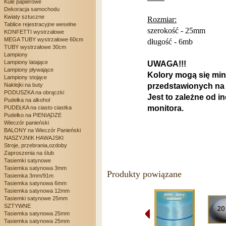
Kule papierowe
Dekoracja samochodu
Kwiaty sztuczne
Rozmiar:
Tablice rejestracyjne weselne
szerokość - 25mm
KONFETTI wystrzałowe
MEGA TUBY wystrzałowe 60cm
długość - 6mb
TUBY wystrzałowe 30cm
Lampiony
Lampiony latające
UWAGA!!!
Lampiony pływające
Kolory mogą się min
Lampiony stojące
Naklejki na buty
przedstawionych na 
PODUSZKA na obrączki
Jest to zależne od 
Pudełka na alkohol
monitora.
PUDEŁKA na ciasto ciastka
Pudełko na PIENIĄDZE
Wieczór panieński
BALONY na Wieczór Panieński
NASZYJNIK HAWAJSKI
Stroje, przebrania,ozdoby
Zaproszenia na ślub
Tasiemki satynowe
Tasiemka satynowa 3mm
Produkty powiązane
Tasiemka 3mm/91m
Tasiemka satynowa 6mm
Tasiemka satynowa 12mm
Tasiemki satynowe 25mm
SZTYWNE
Tasiemka satynowa 25mm
Tasiemka satynowa 25mm