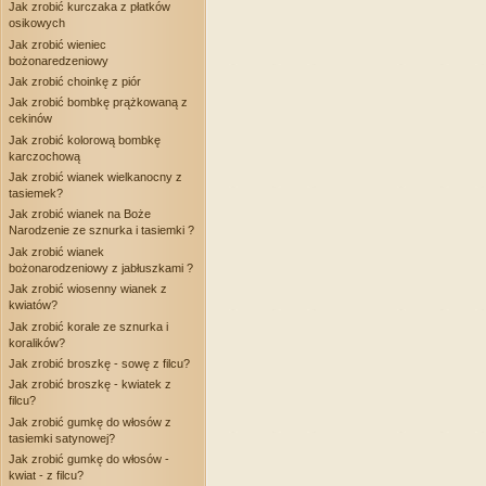
Jak zrobić kurczaka z płatków
osikowych
Jak zrobić wieniec
bożonaredzeniowy
Jak zrobić choinkę z piór
Jak zrobić bombkę prążkowaną z
cekinów
Jak zrobić kolorową bombkę
karczochową
Jak zrobić wianek wielkanocny z
tasiemek?
Jak zrobić wianek na Boże
Narodzenie ze sznurka i tasiemki ?
Jak zrobić wianek
bożonarodzeniowy z jabłuszkami ?
Jak zrobić wiosenny wianek z
kwiatów?
Jak zrobić korale ze sznurka i
koralików?
Jak zrobić broszkę - sowę z filcu?
Jak zrobić broszkę - kwiatek z
filcu?
Jak zrobić gumkę do włosów z
tasiemki satynowej?
Jak zrobić gumkę do włosów -
kwiat - z filcu?