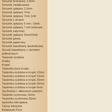
Sznurek brokatowy 2.5mm
Sznurek metalizowany
Sznurek oplatany 3,2mm
Sznurek oplatany 7mm
Sznurek oplatany 7mm 1mb
Sznurek z drutem
Sznurek oplatany 5 mm / 10mb
Sznurek oplatany 7 mm kolorowe
Sznurek satynowy
Sznurek oplatany 3mm/10mb
Sznurek jutowy
Sznurek papierowy
Sznurek bawełniany dwukolorowy
Sznurki bawełniane z rdzeniem
poliestrowym
Tasiemki ozdobne
Kratka
Kropki
Tasiemka duże kropki
Tasiemka ozdobna w kropki 12mm
Tasiemka ozdobna w kropki 12mm
Tasiemka ozdobna w kropki 25mm
Tasiemka ozdobna w kropki 25mm
Tasiemka ozdobna w kropki 6mm
Szyfonowa z atłasowym paskiem
Tasiemki szyfonowe 15mm
Tasiemka szyfonowa 25mm
tasiemka nakrapiana
Taśmy tekstylne
Kwiatuszki Fiore