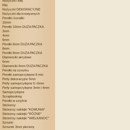
Nożyczki i klej
Klej
Nożyczki DEKORACYJNE
Nożyczki dla kreatywnych
Perełki i koraliki
10mm
Perełki 10mm DUŻA PACZKA
3mm
4mm
6mm
Perełki 6mm DUŻA PACZKA
8mm
Perełki 8mm DUŻA PACZKA
Diamenciki akrylowe
6mm
Diamenciki 6mm DUŻA PACZKA
Perełki na sznurku
Perełki samoprzylepne 8 mm
Perły dekoracyjne 5mm
Perły samoprzylepne 5 i 6mm
Perły samoprzylepne 3mm i 4mm
Samoprzylepne
Scrapbooking
Perełki w sztyfcie
Stickersy
Stickersy naklejki "KOMUNIA"
Stickersy naklejki "RÓŻNE"
Stickersy naklejki "WIELKANOC"
Sznurki
Sznurek 3mm pleciony