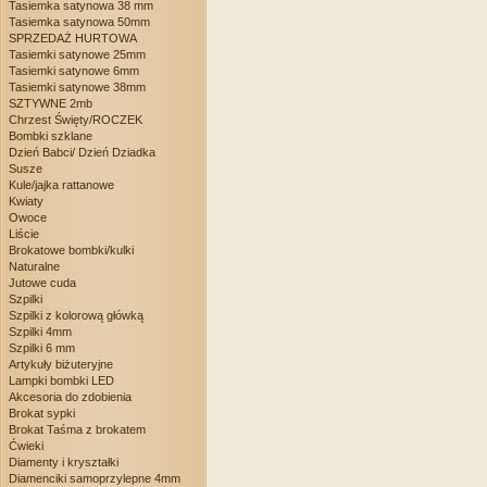
Tasiemka satynowa 38 mm
Tasiemka satynowa 50mm
SPRZEDAŻ HURTOWA
Tasiemki satynowe 25mm
Tasiemki satynowe 6mm
Tasiemki satynowe 38mm
SZTYWNE 2mb
Chrzest Święty/ROCZEK
Bombki szklane
Dzień Babci/ Dzień Dziadka
Susze
Kule/jajka rattanowe
Kwiaty
Owoce
Liście
Brokatowe bombki/kulki
Naturalne
Jutowe cuda
Szpilki
Szpilki z kolorową główką
Szpilki 4mm
Szpilki 6 mm
Artykuły biżuteryjne
Lampki bombki LED
Akcesoria do zdobienia
Brokat sypki
Brokat Taśma z brokatem
Ćwieki
Diamenty i kryształki
Diamenciki samoprzylepne 4mm