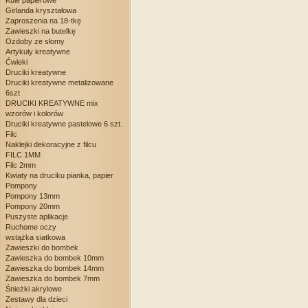
Kule papierowe
Girlanda kryształowa
Zaproszenia na 18-tkę
Zawieszki na butelkę
Ozdoby ze słomy
Artykuły kreatywne
Ćwieki
Druciki kreatywne
Druciki kreatywne metalizowane
6szt
DRUCIKI KREATYWNE mix
wzorów i kolorów
Druciki kreatywne pastelowe 6 szt.
Filc
Naklejki dekoracyjne z filcu
FILC 1MM
Filc 2mm
Kwiaty na druciku pianka, papier
Pompony
Pompony 13mm
Pompony 20mm
Puszyste aplikacje
Ruchome oczy
wstążka siatkowa
Zawieszki do bombek
Zawieszka do bombek 10mm
Zawieszka do bombek 14mm
Zawieszka do bombek 7mm
Śnieżki akrylowe
Zestawy dla dzieci