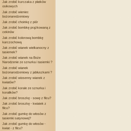
Jak zrobić kurczaka z płatków
osikowych
Jak zrobić wieniec
bożonaredzeniowy
Jak zrobić choinkę z piór
Jak zrobić bombkę prążkowaną z
cekinów
Jak zrobić kolorową bombkę
karczochową
Jak zrobić wianek wielkanocny z
tasiemek?
Jak zrobić wianek na Boże
Narodzenie ze sznurka i tasiemki ?
Jak zrobić wianek
bożonarodzeniowy z jabłuszkami ?
Jak zrobić wiosenny wianek z
kwiatów?
Jak zrobić korale ze sznurka i
koralików?
Jak zrobić broszkę - sowę z filcu?
Jak zrobić broszkę - kwiatek z
filcu?
Jak zrobić gumkę do włosów z
tasiemki satynowej?
Jak zrobić gumkę do włosów -
kwiat - z filcu?