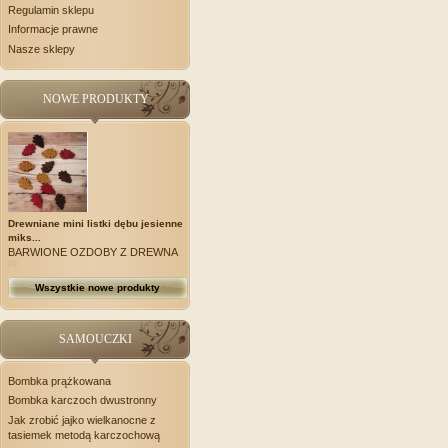
Regulamin sklepu
Informacje prawne
Nasze sklepy
NOWE PRODUKTY
Drewniane mini listki dębu jesienne
miks...
BARWIONE OZDOBY Z DREWNA
Wszystkie nowe produkty
SAMOUCZKI
Bombka prążkowana
Bombka karczoch dwustronny
Jak zrobić jajko wielkanocne z
tasiemek metodą karczochową