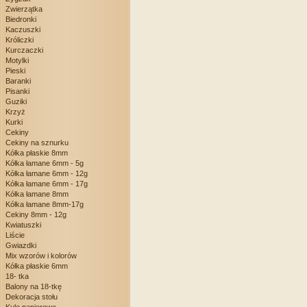
Zwierzątka
Biedronki
Kaczuszki
Króliczki
Kurczaczki
Motylki
Pieski
Baranki
Pisanki
Guziki
Krzyż
Kurki
Cekiny
Cekiny na sznurku
Kółka płaskie 8mm
Kółka łamane 6mm - 5g
Kółka łamane 6mm - 12g
Kółka łamane 6mm - 17g
Kółka łamane 8mm
Kółka łamane 8mm-17g
Cekiny 8mm - 12g
Kwiatuszki
Liście
Gwiazdki
Mix wzorów i kolorów
Kółka płaskie 6mm
18- tka
Balony na 18-tkę
Dekoracja stołu