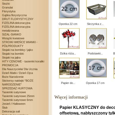
Stożki
Granulat
Florystyka
Gąbka florystyczna
DRUT FLORYSTYCZNY
FIZELINA dekoracyjna
Oponka 22 cm
Skrzynka z...
FIZELINA dekoracyjna
metalizowana
SIZAL-SIANKO
Wstążki kwiatowe
STROIKI WIEŃCE WIANKI -
PÓŁPRODUKTY
Stojaki na bombkę / jajko
Dzika róża...
Podstawki...
B
Stojaki na bombki
Stojaki na jajka
HITY CENOWE - tasiemki koraliki
PROMOCJA
Dla Nauczyciela/ Dla Ucznia
Dzień Matki / Dzień Ojca
Boże Narodzenie
Stickersy naklejki "BOŻE
Papier do...
Oponka 17 cm
NARODZENIE"
SPRZEDAŻ HURTOWA
Tasiemki satynowe
Więcej informacji
Tasiemki satynowe 25mm
Tasiemki satynowe 6mm
Jesień / Halloween
Papier KLASYCZNY do deco
Ślub
Dekoracja sali
offsetową, nabłyszczony tyl