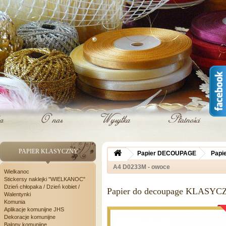
PAPIER KLASYCZNY
Papier DECOUPAGE
Papi
A4 D0233M - owoce
Wielkanoc
Stickersy naklejki "WIELKANOC"
Dzień chłopaka / Dzień kobiet /
Papier do decoupage KLASYC
Walentynki
Komunia
Aplikacje komunijne JHS
Dekoracje komunijne
Balony komunijne