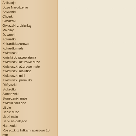
Aplikacje
Boże Narodzenie
Bałwanki
Choinki
Gwiazdki
Gwiazdki z dziurką
Mikołaje
Dzwonki
Kokardki
Kokardki ażurowe
Kokardki małe
Kwiatuszki
Kwiatki do przeplatania
Kwiatuszki ażurowe duże
Kwiatuszki ażurowe małe
Kwiatuszki malutkie
Kwiatuszki mini
Kwiatuszki prymulki
Różyczki
Stokrotki
Słoneczniki
Słoneczniki małe
Kwiatki tłoczone
Liście
Liście duże
Listki małe
Listki na gałązce
Na sztuki
Różyczki z listkami atłasowe 10
mm