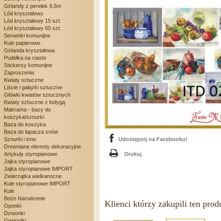
Girlandy z perełek 6,5m
Lód kryształowy
Lód kryształowy 15 szt.
Lód kryształowy 60 szt.
Serwetki komunijne
Kule papierowe
Girlanda kryształowa
Pudełka na ciasto
Stickersy komunijne
Zaproszenia
Kwiaty sztuczne
Liście i gałązki sztuczne
Główki kwiatów sztucznych
Kwiaty sztuczne z łodygą
Makrama - bazy do
koszyka/sznurki
Baza do koszyka
Baza do łapacza snów
Sznurki i inne
Udostępnij na Facebooku!
Drewniane elemnty dekoracyjne
Artykuly styropianowe
Drukuj
Jajka styropianowe
Jajka styropianowe IMPORT
Zwierzątka wielkanocne
Kule styropianowe IMPORT
Kule
Boże Narodzenie
Klienci którzy zakupili ten prod
Oponki
Dzwonki
Gwiazdki