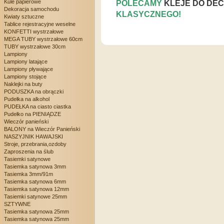
Kule papierowe
POLECAMY
KLEJE DO DE
Dekoracja samochodu
KLASYCZNEGO!
Kwiaty sztuczne
Tablice rejestracyjne weselne
KONFETTI wystrzałowe
MEGA TUBY wystrzałowe 60cm
TUBY wystrzałowe 30cm
Lampiony
Lampiony latające
Lampiony pływające
Lampiony stojące
Naklejki na buty
PODUSZKA na obrączki
Pudełka na alkohol
PUDEŁKA na ciasto ciastka
Pudełko na PIENIĄDZE
Wieczór panieński
BALONY na Wieczór Panieński
NASZYJNIK HAWAJSKI
Stroje, przebrania,ozdoby
Zaproszenia na ślub
Tasiemki satynowe
Tasiemka satynowa 3mm
Tasiemka 3mm/91m
Tasiemka satynowa 6mm
Tasiemka satynowa 12mm
Tasiemki satynowe 25mm
SZTYWNE
Tasiemka satynowa 25mm
Tasiemka satynowa 25mm