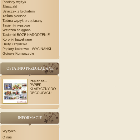
Pleciony wężyk
Ślimaczki
Szlaczek z brokatem
Taśma pleciona
Taśma wężyk przeplatany
Tasiemki rypsowe
Wstążka ściągana
Tasiemki BOŻE NARODZENIE
Koronki bawełniane
Druty i szydełka
Papiery kolorowe - WYCINANKI
Gotowe Kompozycje
OSTATNIO PRZEGLĄDANE
Papier do...
PAPIER
KLASYCZNY DO
DECOUPAGU
INFORMACJE
Wysyłka
O nas