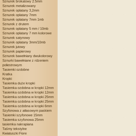
Sznurek brokatowy 2.5mm
Sznurek metalizowany
Sznurek oplatany 3,2mm
Sznurek oplatany 7mm
Sznurek oplatany 7mm 1mb
Sznurek z drutem
Sznurek oplatany 5 mm / 10mb
Sznurek oplatany 7 mm kolorowe
Sznurek satynowy
Sznurek oplatany 3mm/10mb
Sznurek jutowy
Sznurek papierowy
Sznurek bawełniany dwukolorowy
Sznurki bawełniane z rdzeniem
poliestrowym
Tasiemki ozdobne
Kratka
Kropki
Tasiemka duże kropki
Tasiemka ozdobna w kropki 12mm
Tasiemka ozdobna w kropki 12mm
Tasiemka ozdobna w kropki 25mm
Tasiemka ozdobna w kropki 25mm
Tasiemka ozdobna w kropki 6mm
Szyfonowa z atłasowym paskiem
Tasiemki szyfonowe 15mm
Tasiemka szyfonowa 25mm
tasiemka nakrapiana
Taśmy tekstylne
Kwiatuszki Fiore