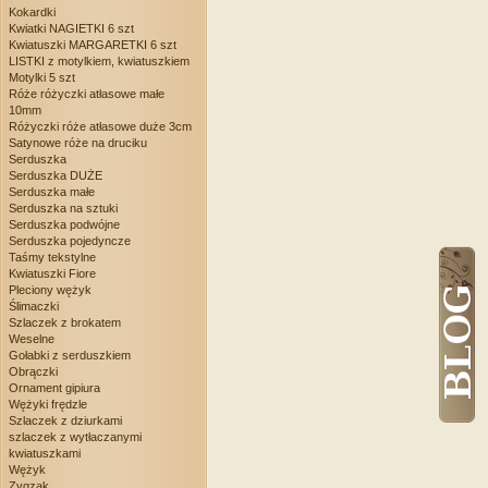
Kokardki
Kwiatki NAGIETKI 6 szt
Kwiatuszki MARGARETKI 6 szt
LISTKI z motylkiem, kwiatuszkiem
Motylki 5 szt
Róże różyczki atłasowe małe
10mm
Różyczki róże atłasowe duże 3cm
Satynowe róże na druciku
Serduszka
Serduszka DUŻE
Serduszka małe
Serduszka na sztuki
Serduszka podwójne
Serduszka pojedyncze
Taśmy tekstylne
Kwiatuszki Fiore
Pleciony wężyk
Ślimaczki
Szlaczek z brokatem
Weselne
Gołabki z serduszkiem
Obrączki
Ornament gipiura
Wężyki frędzle
Szlaczek z dziurkami
szlaczek z wytłaczanymi
kwiatuszkami
Wężyk
Zygzak