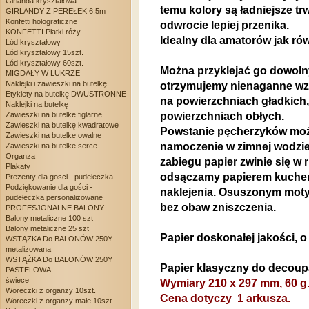
Girlanda kryształowa
temu kolory są ładniejsze t
GIRLANDY Z PEREŁEK 6,5m
Konfetti holograficzne
odwrocie lepiej przenika.
KONFETTI Płatki róży
Idealny dla amatorów jak rów
Lód kryształowy
Lód kryształowy 15szt.
Lód kryształowy 60szt.
Można przyklejać go dowolny
MIGDAŁY W LUKRZE
Naklejki i zawieszki na butelkę
otrzymujemy nienaganne wzor
Etykiety na butelkę DWUSTRONNE
na powierzchniach gładkich
Naklejki na butelkę
powierzchniach obłych.
Zawieszki na butelke figlarne
Zawieszki na butelkę kwadratowe
Powstanie pęcherzyków moż
Zawieszki na butelke owalne
namoczenie w zimnej wodzie
Zawieszki na butelke serce
Organza
zabiegu papier zwinie się w 
Plakaty
odsączamy papierem kuchen
Prezenty dla gosci - pudełeczka
Podziękowanie dla gości -
naklejenia. Osuszonym mot
pudełeczka personalizowane
bez obaw zniszczenia.
PROFESJONALNE BALONY
Balony metaliczne 100 szt
Balony metaliczne 25 szt
Papier doskonałej jakości, o
WSTĄŻKA Do BALONÓW 250Y
metalizowana
WSTĄŻKA Do BALONÓW 250Y
Papier klasyczny do decou
PASTELOWA
świece
Wymiary 210 x 297 mm, 60 g
Woreczki z organzy 10szt.
Cena dotyczy 1 arkusza.
Woreczki z organzy małe 10szt.