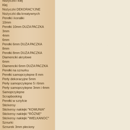
Nożyczki i klej
Klej
Nożyczki DEKORACYJNE
Nożyczki dla kreatywnych
Perełki i koraliki
10mm
Perełki 10mm DUŻA PACZKA
3mm
4mm
6mm
Perełki 6mm DUŻA PACZKA
8mm
Perełki 8mm DUŻA PACZKA
Diamenciki akrylowe
6mm
Diamenciki 6mm DUŻA PACZKA
Perełki na sznurku
Perełki samoprzylepne 8 mm
Perły dekoracyjne 5mm
Perły samoprzylepne 5 i 6mm
Perły samoprzylepne 3mm i 4mm
Samoprzylepne
Scrapbooking
Perełki w sztyfcie
Stickersy
Stickersy naklejki "KOMUNIA"
Stickersy naklejki "RÓŻNE"
Stickersy naklejki "WIELKANOC"
Sznurki
Sznurek 3mm pleciony