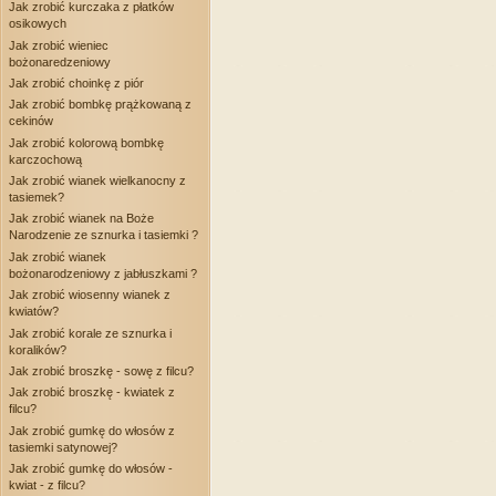
Jak zrobić kurczaka z płatków
osikowych
Jak zrobić wieniec
bożonaredzeniowy
Jak zrobić choinkę z piór
Jak zrobić bombkę prążkowaną z
cekinów
Jak zrobić kolorową bombkę
karczochową
Jak zrobić wianek wielkanocny z
tasiemek?
Jak zrobić wianek na Boże
Narodzenie ze sznurka i tasiemki ?
Jak zrobić wianek
bożonarodzeniowy z jabłuszkami ?
Jak zrobić wiosenny wianek z
kwiatów?
Jak zrobić korale ze sznurka i
koralików?
Jak zrobić broszkę - sowę z filcu?
Jak zrobić broszkę - kwiatek z
filcu?
Jak zrobić gumkę do włosów z
tasiemki satynowej?
Jak zrobić gumkę do włosów -
kwiat - z filcu?