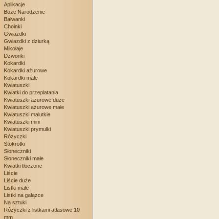
Aplikacje
Boże Narodzenie
Bałwanki
Choinki
Gwiazdki
Gwiazdki z dziurką
Mikołaje
Dzwonki
Kokardki
Kokardki ażurowe
Kokardki małe
Kwiatuszki
Kwiatki do przeplatania
Kwiatuszki ażurowe duże
Kwiatuszki ażurowe małe
Kwiatuszki malutkie
Kwiatuszki mini
Kwiatuszki prymulki
Różyczki
Stokrotki
Słoneczniki
Słoneczniki małe
Kwiatki tłoczone
Liście
Liście duże
Listki małe
Listki na gałązce
Na sztuki
Różyczki z listkami atłasowe 10
mm