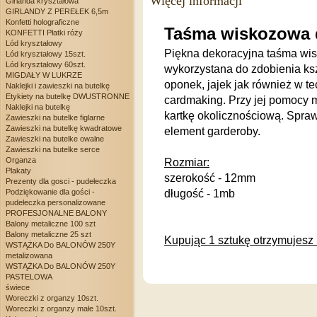
Więcej informacji
Girlanda kryształowa
GIRLANDY Z PEREŁEK 6,5m
Konfetti holograficzne
Taśma wiskozowa 
KONFETTI Płatki róży
Lód kryształowy
Piękna dekoracyjna taśma w
Lód kryształowy 15szt.
Lód kryształowy 60szt.
wykorzystana do zdobienia kszt
MIGDAŁY W LUKRZE
oponek, jajek jak również w t
Naklejki i zawieszki na butelkę
Etykiety na butelkę DWUSTRONNE
cardmaking. Przy jej pomocy 
Naklejki na butelkę
kartkę okolicznościową. Spraw
Zawieszki na butelke figlarne
Zawieszki na butelkę kwadratowe
element garderoby.
Zawieszki na butelke owalne
Zawieszki na butelke serce
Organza
Rozmiar:
Plakaty
szerokość - 12mm
Prezenty dla gosci - pudełeczka
Podziękowanie dla gości -
długość - 1mb
pudełeczka personalizowane
PROFESJONALNE BALONY
Balony metaliczne 100 szt
Balony metaliczne 25 szt
Kupując 1 sztukę otrzymujesz
WSTĄŻKA Do BALONÓW 250Y
metalizowana
WSTĄŻKA Do BALONÓW 250Y
PASTELOWA
świece
Woreczki z organzy 10szt.
Woreczki z organzy małe 10szt.