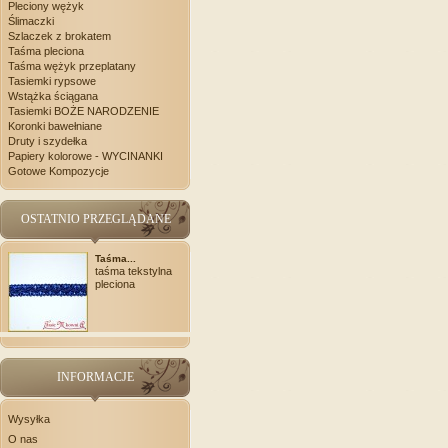
Pleciony wężyk
Ślimaczki
Szlaczek z brokatem
Taśma pleciona
Taśma wężyk przeplatany
Tasiemki rypsowe
Wstążka ściągana
Tasiemki BOŻE NARODZENIE
Koronki bawełniane
Druty i szydełka
Papiery kolorowe - WYCINANKI
Gotowe Kompozycje
OSTATNIO PRZEGLĄDANE
Taśma...
taśma tekstylna
pleciona
INFORMACJE
Wysyłka
O nas