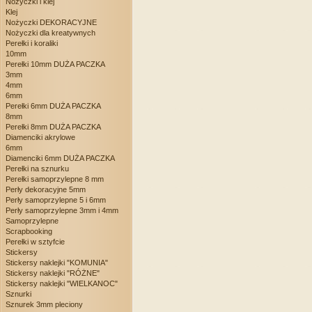
Nożyczki i klej
Klej
Nożyczki DEKORACYJNE
Nożyczki dla kreatywnych
Perełki i koraliki
10mm
Perełki 10mm DUŻA PACZKA
3mm
4mm
6mm
Perełki 6mm DUŻA PACZKA
8mm
Perełki 8mm DUŻA PACZKA
Diamenciki akrylowe
6mm
Diamenciki 6mm DUŻA PACZKA
Perełki na sznurku
Perełki samoprzylepne 8 mm
Perły dekoracyjne 5mm
Perły samoprzylepne 5 i 6mm
Perły samoprzylepne 3mm i 4mm
Samoprzylepne
Scrapbooking
Perełki w sztyfcie
Stickersy
Stickersy naklejki "KOMUNIA"
Stickersy naklejki "RÓŻNE"
Stickersy naklejki "WIELKANOC"
Sznurki
Sznurek 3mm pleciony