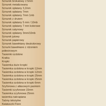
Sznurek brokatowy 2.5mm
Sznurek metalizowany
Sznurek oplatany 3,2mm
Sznurek oplatany 7mm
Sznurek oplatany 7mm 1mb
Sznurek z drutem
Sznurek oplatany 5 mm / 10mb
Sznurek oplatany 7 mm kolorowe
Sznurek satynowy
Sznurek oplatany 3mm/10mb
Sznurek jutowy
Sznurek papierowy
Sznurek bawełniany dwukolorowy
Sznurki bawełniane z rdzeniem
poliestrowym
Tasiemki ozdobne
Kratka
Kropki
Tasiemka duże kropki
Tasiemka ozdobna w kropki 12mm
Tasiemka ozdobna w kropki 12mm
Tasiemka ozdobna w kropki 25mm
Tasiemka ozdobna w kropki 25mm
Tasiemka ozdobna w kropki 6mm
Szyfonowa z atłasowym paskiem
Tasiemki szyfonowe 15mm
Tasiemka szyfonowa 25mm
tasiemka nakrapiana
Taśmy tekstylne
Kwiatuszki Fiore