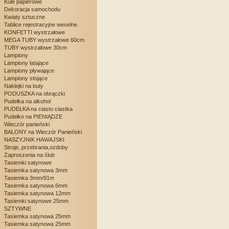
Kule papierowe
Dekoracja samochodu
Kwiaty sztuczne
Tablice rejestracyjne weselne
KONFETTI wystrzałowe
MEGA TUBY wystrzałowe 60cm
TUBY wystrzałowe 30cm
Lampiony
Lampiony latające
Lampiony pływające
Lampiony stojące
Naklejki na buty
PODUSZKA na obrączki
Pudełka na alkohol
PUDEŁKA na ciasto ciastka
Pudełko na PIENIĄDZE
Wieczór panieński
BALONY na Wieczór Panieński
NASZYJNIK HAWAJSKI
Stroje, przebrania,ozdoby
Zaproszenia na ślub
Tasiemki satynowe
Tasiemka satynowa 3mm
Tasiemka 3mm/91m
Tasiemka satynowa 6mm
Tasiemka satynowa 12mm
Tasiemki satynowe 25mm
SZTYWNE
Tasiemka satynowa 25mm
Tasiemka satynowa 25mm