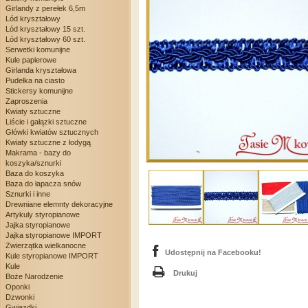
Girlandy z perełek 6,5m
Lód kryształowy
Lód kryształowy 15 szt.
Lód kryształowy 60 szt.
Serwetki komunijne
Kule papierowe
Girlanda kryształowa
Pudełka na ciasto
Stickersy komunijne
Zaproszenia
Kwiaty sztuczne
Liście i gałązki sztuczne
Główki kwiatów sztucznych
Kwiaty sztuczne z łodygą
Makrama - bazy do
koszyka/sznurki
Baza do koszyka
Baza do łapacza snów
Sznurki i inne
Drewniane elemnty dekoracyjne
Artykuly styropianowe
Jajka styropianowe
Jajka styropianowe IMPORT
Zwierzątka wielkanocne
Udostępnij na Facebooku!
Kule styropianowe IMPORT
Kule
Drukuj
Boże Narodzenie
Oponki
Dzwonki
Gwiazdki