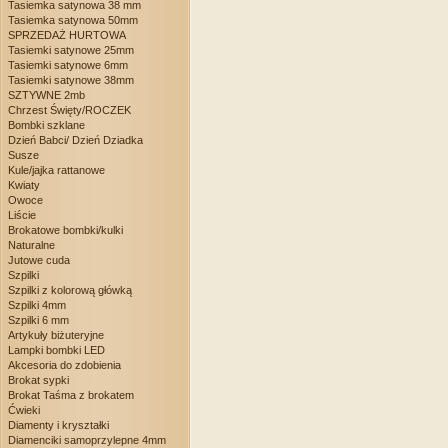
Tasiemka satynowa 38 mm
Tasiemka satynowa 50mm
SPRZEDAŻ HURTOWA
Tasiemki satynowe 25mm
Tasiemki satynowe 6mm
Tasiemki satynowe 38mm
SZTYWNE 2mb
Chrzest Święty/ROCZEK
Bombki szklane
Dzień Babci/ Dzień Dziadka
Susze
Kule/jajka rattanowe
Kwiaty
Owoce
Liście
Brokatowe bombki/kulki
Naturalne
Jutowe cuda
Szpilki
Szpilki z kolorową główką
Szpilki 4mm
Szpilki 6 mm
Artykuły biżuteryjne
Lampki bombki LED
Akcesoria do zdobienia
Brokat sypki
Brokat Taśma z brokatem
Ćwieki
Diamenty i kryształki
Diamenciki samoprzylepne 4mm