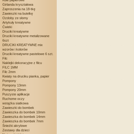
Kule papierowe
Girlanda kryształowa
Zaproszenia na 18-tkę
Zawieszki na butelkę
Ozdoby ze słomy
Artykuły kreatywne
Ćwieki
Druciki kreatywne
Druciki kreatywne metalizowane
6szt
DRUCIKI KREATYWNE mix
wzorów i kolorów
Druciki kreatywne pastelowe 6 szt.
Filc
Naklejki dekoracyjne z filcu
FILC 1MM
Filc 2mm
Kwiaty na druciku pianka, papier
Pompony
Pompony 13mm
Pompony 20mm
Puszyste aplikacje
Ruchome oczy
wstążka siatkowa
Zawieszki do bombek
Zawieszka do bombek 10mm
Zawieszka do bombek 14mm
Zawieszka do bombek 7mm
Śnieżki akrylowe
Zestawy dla dzieci