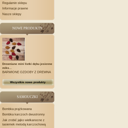
Regulamin sklepu
Informacje prawne
Nasze sklepy
NOWE PRODUKTY
Drewniane mini listki dębu jesienne
miks...
BARWIONE OZDOBY Z DREWNA
Wszystkie nowe produkty
SAMOUCZKI
Bombka prążkowana
Bombka karczoch dwustronny
Jak zrobić jajko wielkanocne z
tasiemek metodą karczochową