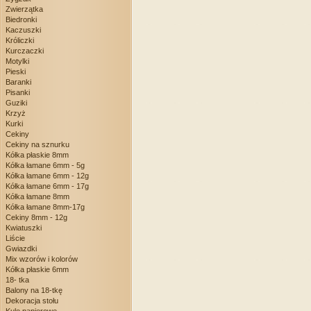
Zwierzątka
Biedronki
Kaczuszki
Króliczki
Kurczaczki
Motylki
Pieski
Baranki
Pisanki
Guziki
Krzyż
Kurki
Cekiny
Cekiny na sznurku
Kółka płaskie 8mm
Kółka łamane 6mm - 5g
Kółka łamane 6mm - 12g
Kółka łamane 6mm - 17g
Kółka łamane 8mm
Kółka łamane 8mm-17g
Cekiny 8mm - 12g
Kwiatuszki
Liście
Gwiazdki
Mix wzorów i kolorów
Kółka płaskie 6mm
18- tka
Balony na 18-tkę
Dekoracja stołu