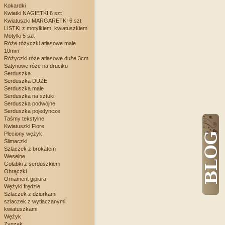
Kokardki
Kwiatki NAGIETKI 6 szt
Kwiatuszki MARGARETKI 6 szt
LISTKI z motylkiem, kwiatuszkiem
Motylki 5 szt
Róże różyczki atłasowe małe
10mm
Różyczki róże atłasowe duże 3cm
Satynowe róże na druciku
Serduszka
Serduszka DUŻE
Serduszka małe
Serduszka na sztuki
Serduszka podwójne
Serduszka pojedyncze
Taśmy tekstylne
Kwiatuszki Fiore
Pleciony wężyk
Ślimaczki
Szlaczek z brokatem
Weselne
Gołabki z serduszkiem
Obrączki
Ornament gipiura
Wężyki frędzle
Szlaczek z dziurkami
szlaczek z wytłaczanymi
kwiatuszkami
Wężyk
Zygzak