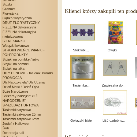
Stożki
Granulat
Klienci którzy zakupili ten prod
Florystyka
Gąbka florystyczna
DRUT FLORYSTYCZNY
FIZELINA dekoracyjna
FIZELINA dekoracyjna
metalizowana
SIZAL-SIANKO
Wstążki kwiatowe
STROIKI WIEŃCE WIANKI -
Stokrotki...
Owijki...
PÓŁPRODUKTY
Stojaki na bombkę / jajko
Stojaki na bombki
Stojaki na jajka
HITY CENOWE - tasiemki koraliki
PROMOCJA
Dla Nauczyciela/ Dla Ucznia
Tasiemka...
Zawieszka do...
Dzień Matki / Dzień Ojca
Boże Narodzenie
Stickersy naklejki "BOŻE
NARODZENIE"
SPRZEDAŻ HURTOWA
Tasiemki satynowe
Tasiemki satynowe 25mm
Tasiemki satynowe 6mm
Gwiazdki białe
Liść ozdobny...
Jesień / Halloween
Ślub
Dekoracja sali