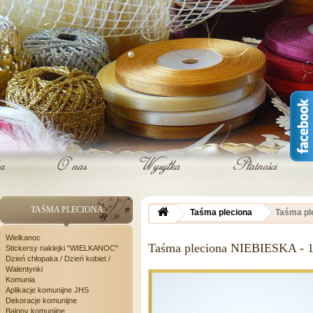
TAŚMA PLECIONA
Taśma pleciona
Taśma pl
Wielkanoc
Taśma pleciona NIEBIESKA - 
Stickersy naklejki "WIELKANOC"
Dzień chłopaka / Dzień kobiet /
Walentynki
Komunia
Aplikacje komunijne JHS
Dekoracje komunijne
Balony komunijne