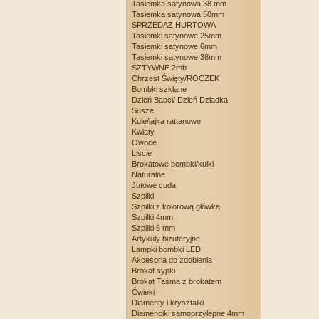
Tasiemka satynowa 38 mm
Tasiemka satynowa 50mm
SPRZEDAŻ HURTOWA
Tasiemki satynowe 25mm
Tasiemki satynowe 6mm
Tasiemki satynowe 38mm
SZTYWNE 2mb
Chrzest Święty/ROCZEK
Bombki szklane
Dzień Babci/ Dzień Dziadka
Susze
Kule/jajka rattanowe
Kwiaty
Owoce
Liście
Brokatowe bombki/kulki
Naturalne
Jutowe cuda
Szpilki
Szpilki z kolorową główką
Szpilki 4mm
Szpilki 6 mm
Artykuły biżuteryjne
Lampki bombki LED
Akcesoria do zdobienia
Brokat sypki
Brokat Taśma z brokatem
Ćwieki
Diamenty i kryształki
Diamenciki samoprzylepne 4mm