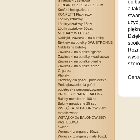
Girlanda kryształowa
do bu
GIRLANDY Z PEREŁEK 6,5m
a tak
Konfetti holograficzne
KONFETTI Płatki róży
stwar
Lód kryształowy
użyć 
Lód kryształowy 15szt.
Lód kryształowy 60szt.
piękn
MIGDAŁY W LUKRZE
Dzięk
Naklejki i zawieszki na butelkę
stroi
Etykiety na butelkę DWUSTRONNE
Naklejki na butelkę
Rozm
Zawieszki na butelke figlarne
wyso
Zawieszki na butelkę kwadratowe
Zawieszki na butelke owalne
szero
Zawieszki na butelke serce
Organza
Plakaty
Cena 
Prezenty dla gosci - pudełeczka
Podziękowanie dla gości -
pudełeczka personalizowane
PROFESJONALNE BALONY
Balony metaliczne 100 szt
Balony metaliczne 25 szt
WSTĄŻKA Do BALONÓW 250Y
metalizowana
WSTĄŻKA Do BALONÓW 250Y
PASTELOWA
świece
Woreczki z organzy 10szt.
Woreczki z organzy małe 10szt.