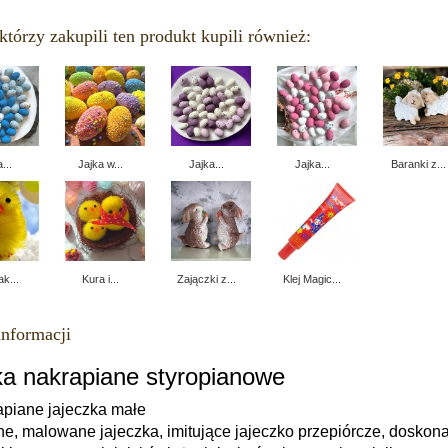
którzy zakupili ten produkt kupili również:
...
Jajka w...
Jajka...
Jajka...
Baranki z...
k...
Kura i...
Zajączki z...
Klej Magic...
informacji
ka nakrapiane styropianowe
piane jajeczka małe
ne, malowane jajeczka, imitujące jajeczko przepiórcze, doskon