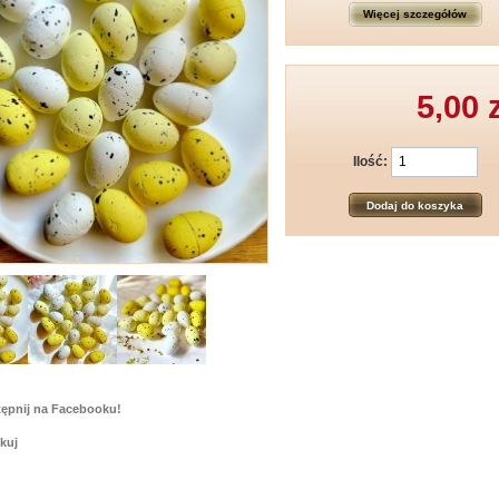
Więcej szczegółów
5,00 
Ilość:
Dodaj do koszyka
ępnij na Facebooku!
kuj