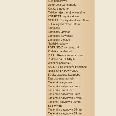
Kule papierowe
Dekoracja samochodu
Kwiaty sztuczne
Tablice rejestracyjne weselne
KONFETTI wystrzałowe
MEGA TUBY wystrzałowe 60cm
TUBY wystrzałowe 30cm
Lampiony
Lampiony latające
Lampiony pływające
Lampiony stojące
Naklejki na buty
PODUSZKA na obrączki
Pudełka na alkohol
PUDEŁKA na ciasto ciastka
Pudełko na PIENIĄDZE
Wieczór panieński
BALONY na Wieczór Panieński
NASZYJNIK HAWAJSKI
Stroje, przebrania,ozdoby
Zaproszenia na ślub
Tasiemki satynowe
Tasiemka satynowa 3mm
Tasiemka 3mm/91m
Tasiemka satynowa 6mm
Tasiemka satynowa 12mm
Tasiemki satynowe 25mm
SZTYWNE
Tasiemka satynowa 25mm
Tasiemka satynowa 25mm