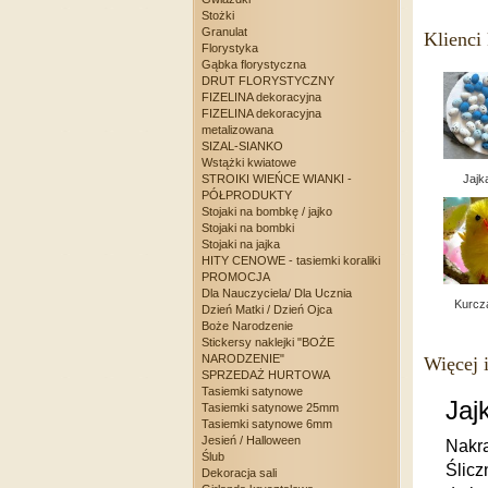
Stożki
Granulat
Klienci 
Florystyka
Gąbka florystyczna
DRUT FLORYSTYCZNY
FIZELINA dekoracyjna
FIZELINA dekoracyjna
metalizowana
SIZAL-SIANKO
Wstążki kwiatowe
STROIKI WIEŃCE WIANKI -
Jajka
PÓŁPRODUKTY
Stojaki na bombkę / jajko
Stojaki na bombki
Stojaki na jajka
HITY CENOWE - tasiemki koraliki
PROMOCJA
Dla Nauczyciela/ Dla Ucznia
Kurcza
Dzień Matki / Dzień Ojca
Boże Narodzenie
Stickersy naklejki "BOŻE
NARODZENIE"
Więcej 
SPRZEDAŻ HURTOWA
Tasiemki satynowe
Jaj
Tasiemki satynowe 25mm
Tasiemki satynowe 6mm
Jesień / Halloween
Nakra
Ślub
Ślicz
Dekoracja sali