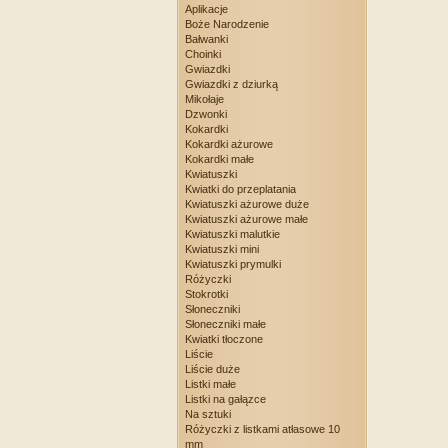
Aplikacje
Boże Narodzenie
Bałwanki
Choinki
Gwiazdki
Gwiazdki z dziurką
Mikołaje
Dzwonki
Kokardki
Kokardki ażurowe
Kokardki małe
Kwiatuszki
Kwiatki do przeplatania
Kwiatuszki ażurowe duże
Kwiatuszki ażurowe małe
Kwiatuszki malutkie
Kwiatuszki mini
Kwiatuszki prymulki
Różyczki
Stokrotki
Słoneczniki
Słoneczniki małe
Kwiatki tłoczone
Liście
Liście duże
Listki małe
Listki na gałązce
Na sztuki
Różyczki z listkami atłasowe 10
mm