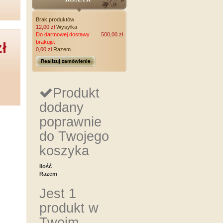
Brak produktów
12,00 zł
Wysyłka
Do darmowej dostawy
500,00 zł
brakuje:
zł
0,00 zł
Razem
Realizuj zamówienie
Produkt
dodany
poprawnie
do Twojego
koszyka
Ilość
Razem
Jest 1
produkt w
Twoim