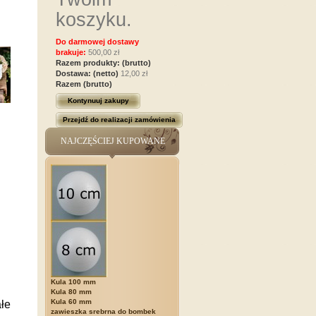
koszyku.
Do darmowej dostawy
brakuje:
500,00 zł
Razem produkty: (brutto)
Dostawa: (netto)
12,00 zł
Razem (brutto)
Kontynuuj zakupy
Przejdź do realizacji zamówienia
NAJCZĘŚCIEJ KUPOWANE
Kula 100 mm
Kula 80 mm
Kula 60 mm
ałe
zawieszka srebrna do bombek