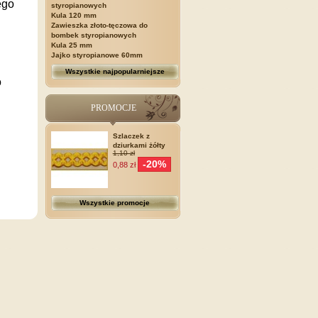
ego
styropianowych
Kula 120 mm
Zawieszka złoto-tęczowa do
bombek styropianowych
Kula 25 mm
Jajko styropianowe 60mm
Wszystkie najpopularniejsze
o
PROMOCJE
Szlaczek z
dziurkami żółty
1,10 zł
-20%
0,88 zł
Wszystkie promocje