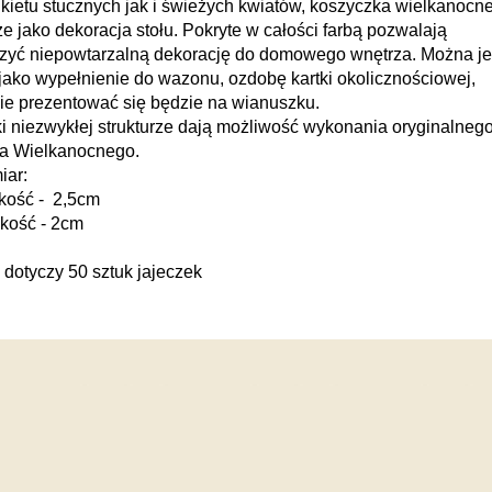
kietu stucznych jak i świeżych kwiatów, koszyczka wielkanocn
że jako dekoracja stołu. Pokryte w całości farbą pozwalają
zyć niepowtarzalną dekorację do domowego wnętrza. Można je
jako wypełnienie do wazonu, ozdobę kartki okolicznościowej,
ie prezentować się będzie na wianuszku.
i niezwykłej strukturze dają możliwość wykonania oryginalneg
ka Wielkanocnego.
iar:
kość - 2,5cm
kość - 2cm
dotyczy 50 sztuk jajeczek