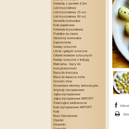
Girlandy z perełek 6,5m
Lód kryształowy
Lód kryształowy 15 szt.
Lód kryształowy 60 szt.
Serwetki komunijne
Kule papierowe
Girlanda kryształowa
Pudełka na ciasto
Stickersy komunijne
Zaproszenia
Kwiaty sztuczne
Liście i gałązki sztuczne
Główki kwiatów sztucznych
Kwiaty sztuczne z łodygą
Makrama - bazy do
koszyka/sznurki
Baza do koszyka
Baza do łapacza snów
Sznurki i inne
Drewniane elemnty dekoracyjne
Artykuly styropianowe
Jajka styropianowe
Jajka styropianowe IMPORT
Zwierzątka wielkanocne
Udost
Kule styropianowe IMPORT
Kule
Dru
Boże Narodzenie
Oponki
Dzwonki
Gwiazdki