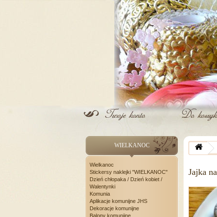
WIELKANOC
Wielkanoc
Jajka n
Stickersy naklejki "WIELKANOC"
Dzień chłopaka / Dzień kobiet /
Walentynki
Komunia
Aplikacje komunijne JHS
Dekoracje komunijne
Balony komunijne